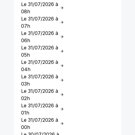
Le 31/07/2026 à
08h
Le 31/07/2026 à
07h
Le 31/07/2026 à
06h
Le 31/07/2026 à
05h
Le 31/07/2026 à
04h
Le 31/07/2026 à
03h
Le 31/07/2026 à
02h
Le 31/07/2026 à
01h
Le 31/07/2026 à
00h
Le 30/07/2026 à