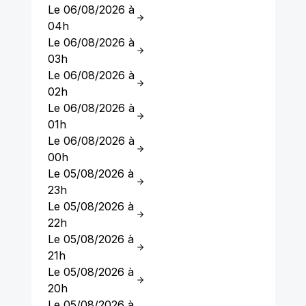
Le 06/08/2026 à
04h
Le 06/08/2026 à
03h
Le 06/08/2026 à
02h
Le 06/08/2026 à
01h
Le 06/08/2026 à
00h
Le 05/08/2026 à
23h
Le 05/08/2026 à
22h
Le 05/08/2026 à
21h
Le 05/08/2026 à
20h
Le 05/08/2026 à