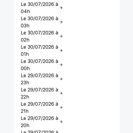
Le 30/07/2026 à
04h
Le 30/07/2026 à
03h
Le 30/07/2026 à
02h
Le 30/07/2026 à
01h
Le 30/07/2026 à
00h
Le 29/07/2026 à
23h
Le 29/07/2026 à
22h
Le 29/07/2026 à
21h
Le 29/07/2026 à
20h
Le 29/07/2026 à