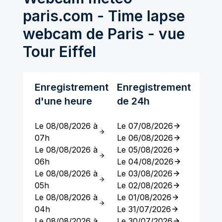
paris.com - Time lapse
webcam de Paris - vue
Tour Eiffel
Enregistrement
Enregistrement
d'une heure
de 24h
Le 08/08/2026 à
Le 07/08/2026
07h
Le 06/08/2026
Le 08/08/2026 à
Le 05/08/2026
06h
Le 04/08/2026
Le 08/08/2026 à
Le 03/08/2026
05h
Le 02/08/2026
Le 08/08/2026 à
Le 01/08/2026
04h
Le 31/07/2026
Le 08/08/2026 à
Le 30/07/2026