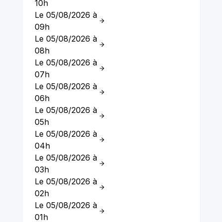
10h
Le 05/08/2026 à
09h
Le 05/08/2026 à
08h
Le 05/08/2026 à
07h
Le 05/08/2026 à
06h
Le 05/08/2026 à
05h
Le 05/08/2026 à
04h
Le 05/08/2026 à
03h
Le 05/08/2026 à
02h
Le 05/08/2026 à
01h