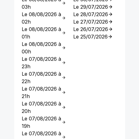
03h
Le 29/07/2026
Le 08/08/2026 à
Le 28/07/2026
02h
Le 27/07/2026
Le 08/08/2026 à
Le 26/07/2026
01h
Le 25/07/2026
Le 08/08/2026 à
00h
Le 07/08/2026 à
23h
Le 07/08/2026 à
22h
Le 07/08/2026 à
21h
Le 07/08/2026 à
20h
Le 07/08/2026 à
19h
Le 07/08/2026 à