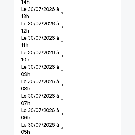
14h
Le 30/07/2026 à
13h
Le 30/07/2026 à
12h
Le 30/07/2026 à
11h
Le 30/07/2026 à
10h
Le 30/07/2026 à
09h
Le 30/07/2026 à
08h
Le 30/07/2026 à
07h
Le 30/07/2026 à
06h
Le 30/07/2026 à
05h