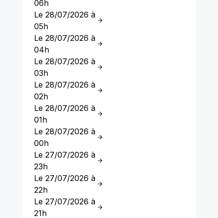
06h
Le 28/07/2026 à
05h
Le 28/07/2026 à
04h
Le 28/07/2026 à
03h
Le 28/07/2026 à
02h
Le 28/07/2026 à
01h
Le 28/07/2026 à
00h
Le 27/07/2026 à
23h
Le 27/07/2026 à
22h
Le 27/07/2026 à
21h