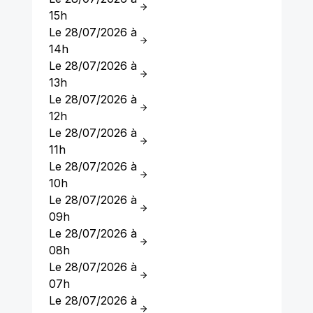
15h
Le 28/07/2026 à
14h
Le 28/07/2026 à
13h
Le 28/07/2026 à
12h
Le 28/07/2026 à
11h
Le 28/07/2026 à
10h
Le 28/07/2026 à
09h
Le 28/07/2026 à
08h
Le 28/07/2026 à
07h
Le 28/07/2026 à