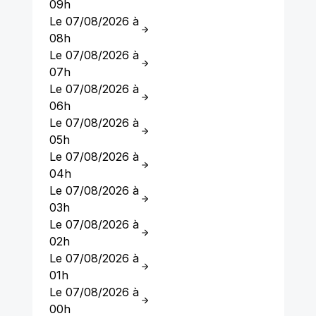
09h
Le 07/08/2026 à
08h
Le 07/08/2026 à
07h
Le 07/08/2026 à
06h
Le 07/08/2026 à
05h
Le 07/08/2026 à
04h
Le 07/08/2026 à
03h
Le 07/08/2026 à
02h
Le 07/08/2026 à
01h
Le 07/08/2026 à
00h