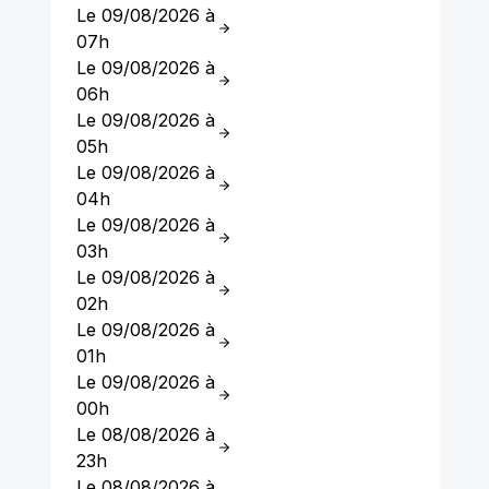
Le 09/08/2026 à
07h
Le 09/08/2026 à
06h
Le 09/08/2026 à
05h
Le 09/08/2026 à
04h
Le 09/08/2026 à
03h
Le 09/08/2026 à
02h
Le 09/08/2026 à
01h
Le 09/08/2026 à
00h
Le 08/08/2026 à
23h
Le 08/08/2026 à