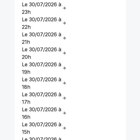
Le 30/07/2026 à
23h
Le 30/07/2026 à
22h
Le 30/07/2026 à
21h
Le 30/07/2026 à
20h
Le 30/07/2026 à
19h
Le 30/07/2026 à
18h
Le 30/07/2026 à
17h
Le 30/07/2026 à
16h
Le 30/07/2026 à
15h
Le 30/07/2026 à