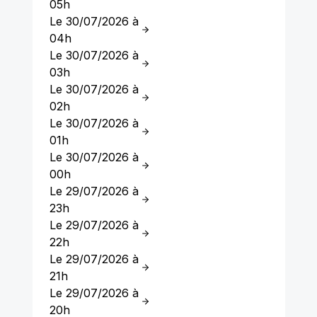
05h
Le 30/07/2026 à
04h
Le 30/07/2026 à
03h
Le 30/07/2026 à
02h
Le 30/07/2026 à
01h
Le 30/07/2026 à
00h
Le 29/07/2026 à
23h
Le 29/07/2026 à
22h
Le 29/07/2026 à
21h
Le 29/07/2026 à
20h