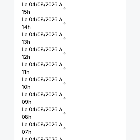
Le 04/08/2026 à
15h
Le 04/08/2026 à
14h
Le 04/08/2026 à
13h
Le 04/08/2026 à
12h
Le 04/08/2026 à
11h
Le 04/08/2026 à
10h
Le 04/08/2026 à
09h
Le 04/08/2026 à
08h
Le 04/08/2026 à
07h
Le 04/08/2026 à