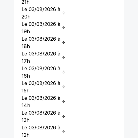
21h
Le 03/08/2026 à
20h
Le 03/08/2026 à
19h
Le 03/08/2026 à
18h
Le 03/08/2026 à
17h
Le 03/08/2026 à
16h
Le 03/08/2026 à
15h
Le 03/08/2026 à
14h
Le 03/08/2026 à
13h
Le 03/08/2026 à
12h