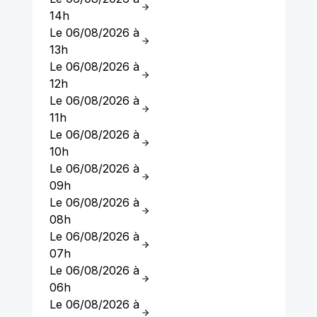
14h
Le 06/08/2026 à
13h
Le 06/08/2026 à
12h
Le 06/08/2026 à
11h
Le 06/08/2026 à
10h
Le 06/08/2026 à
09h
Le 06/08/2026 à
08h
Le 06/08/2026 à
07h
Le 06/08/2026 à
06h
Le 06/08/2026 à