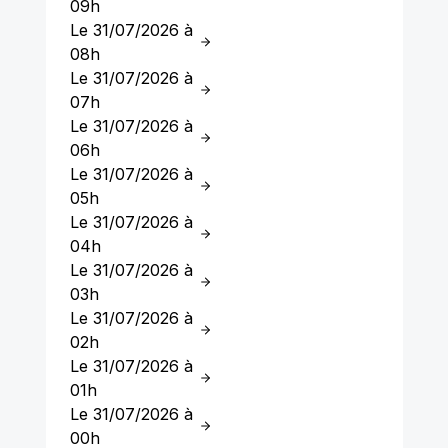
09h
Le 31/07/2026 à
08h
Le 31/07/2026 à
07h
Le 31/07/2026 à
06h
Le 31/07/2026 à
05h
Le 31/07/2026 à
04h
Le 31/07/2026 à
03h
Le 31/07/2026 à
02h
Le 31/07/2026 à
01h
Le 31/07/2026 à
00h