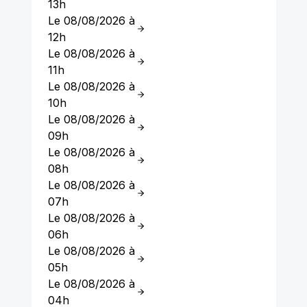
13h
Le 08/08/2026 à
12h
Le 08/08/2026 à
11h
Le 08/08/2026 à
10h
Le 08/08/2026 à
09h
Le 08/08/2026 à
08h
Le 08/08/2026 à
07h
Le 08/08/2026 à
06h
Le 08/08/2026 à
05h
Le 08/08/2026 à
04h