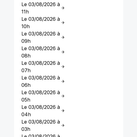
Le 03/08/2026 à
11h
Le 03/08/2026 à
10h
Le 03/08/2026 à
09h
Le 03/08/2026 à
08h
Le 03/08/2026 à
07h
Le 03/08/2026 à
06h
Le 03/08/2026 à
05h
Le 03/08/2026 à
04h
Le 03/08/2026 à
03h
Le 03/08/2026 à