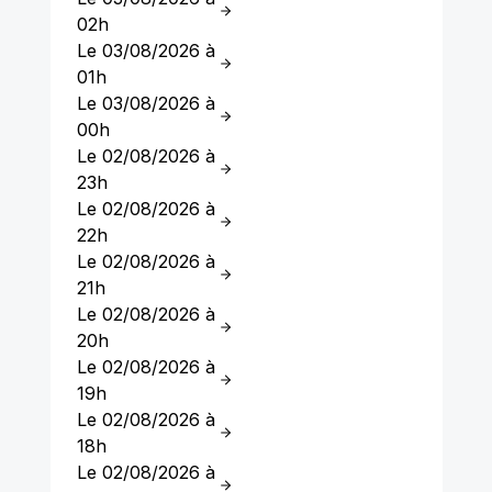
02h
Le 03/08/2026 à
01h
Le 03/08/2026 à
00h
Le 02/08/2026 à
23h
Le 02/08/2026 à
22h
Le 02/08/2026 à
21h
Le 02/08/2026 à
20h
Le 02/08/2026 à
19h
Le 02/08/2026 à
18h
Le 02/08/2026 à