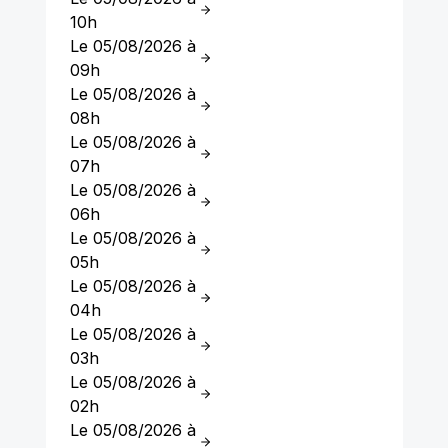
10h
Le 05/08/2026 à
09h
Le 05/08/2026 à
08h
Le 05/08/2026 à
07h
Le 05/08/2026 à
06h
Le 05/08/2026 à
05h
Le 05/08/2026 à
04h
Le 05/08/2026 à
03h
Le 05/08/2026 à
02h
Le 05/08/2026 à