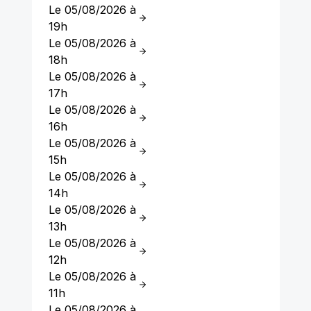
Le 05/08/2026 à
19h
Le 05/08/2026 à
18h
Le 05/08/2026 à
17h
Le 05/08/2026 à
16h
Le 05/08/2026 à
15h
Le 05/08/2026 à
14h
Le 05/08/2026 à
13h
Le 05/08/2026 à
12h
Le 05/08/2026 à
11h
Le 05/08/2026 à