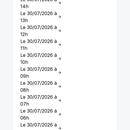
14h
Le 30/07/2026 à
13h
Le 30/07/2026 à
12h
Le 30/07/2026 à
11h
Le 30/07/2026 à
10h
Le 30/07/2026 à
09h
Le 30/07/2026 à
08h
Le 30/07/2026 à
07h
Le 30/07/2026 à
06h
Le 30/07/2026 à