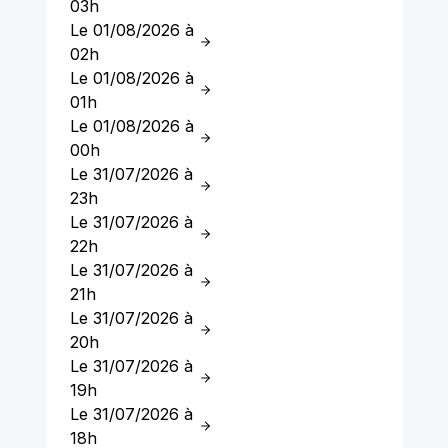
03h
Le 01/08/2026 à
02h
Le 01/08/2026 à
01h
Le 01/08/2026 à
00h
Le 31/07/2026 à
23h
Le 31/07/2026 à
22h
Le 31/07/2026 à
21h
Le 31/07/2026 à
20h
Le 31/07/2026 à
19h
Le 31/07/2026 à
18h