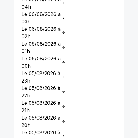
04h
Le 06/08/2026 à
03h
Le 06/08/2026 à
02h
Le 06/08/2026 à
01h
Le 06/08/2026 à
00h
Le 05/08/2026 à
23h
Le 05/08/2026 à
22h
Le 05/08/2026 à
21h
Le 05/08/2026 à
20h
Le 05/08/2026 à