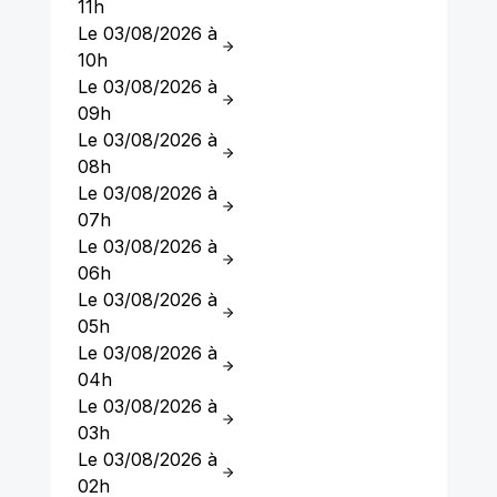
11h
Le 03/08/2026 à
10h
Le 03/08/2026 à
09h
Le 03/08/2026 à
08h
Le 03/08/2026 à
07h
Le 03/08/2026 à
06h
Le 03/08/2026 à
05h
Le 03/08/2026 à
04h
Le 03/08/2026 à
03h
Le 03/08/2026 à
02h