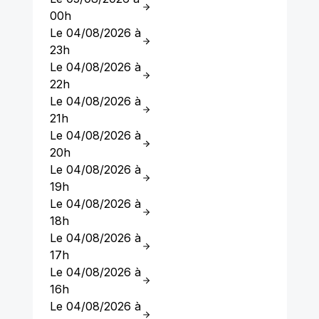
00h
Le 04/08/2026 à
23h
Le 04/08/2026 à
22h
Le 04/08/2026 à
21h
Le 04/08/2026 à
20h
Le 04/08/2026 à
19h
Le 04/08/2026 à
18h
Le 04/08/2026 à
17h
Le 04/08/2026 à
16h
Le 04/08/2026 à