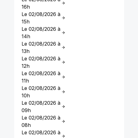
16h
Le 02/08/2026 à
15h
Le 02/08/2026 à
14h
Le 02/08/2026 à
13h
Le 02/08/2026 à
12h
Le 02/08/2026 à
11h
Le 02/08/2026 à
10h
Le 02/08/2026 à
09h
Le 02/08/2026 à
08h
Le 02/08/2026 à