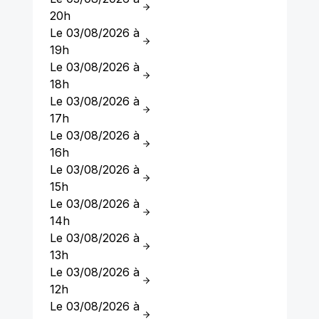
20h
Le 03/08/2026 à
19h
Le 03/08/2026 à
18h
Le 03/08/2026 à
17h
Le 03/08/2026 à
16h
Le 03/08/2026 à
15h
Le 03/08/2026 à
14h
Le 03/08/2026 à
13h
Le 03/08/2026 à
12h
Le 03/08/2026 à