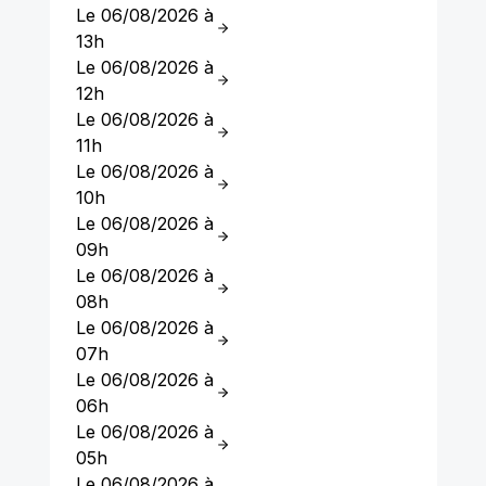
Le 06/08/2026 à
13h
Le 06/08/2026 à
12h
Le 06/08/2026 à
11h
Le 06/08/2026 à
10h
Le 06/08/2026 à
09h
Le 06/08/2026 à
08h
Le 06/08/2026 à
07h
Le 06/08/2026 à
06h
Le 06/08/2026 à
05h
Le 06/08/2026 à