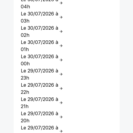
04h
Le 30/07/2026 à
03h
Le 30/07/2026 à
02h
Le 30/07/2026 à
01h
Le 30/07/2026 à
00h
Le 29/07/2026 à
23h
Le 29/07/2026 à
22h
Le 29/07/2026 à
21h
Le 29/07/2026 à
20h
Le 29/07/2026 à