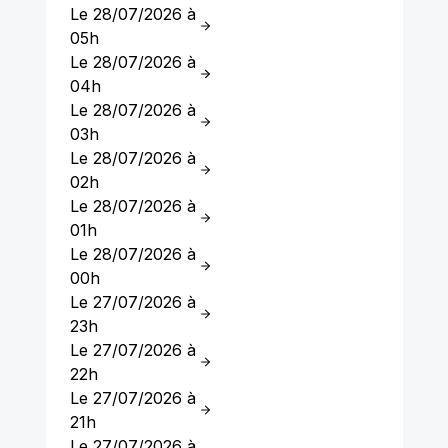
Le 28/07/2026 à
05h
Le 28/07/2026 à
04h
Le 28/07/2026 à
03h
Le 28/07/2026 à
02h
Le 28/07/2026 à
01h
Le 28/07/2026 à
00h
Le 27/07/2026 à
23h
Le 27/07/2026 à
22h
Le 27/07/2026 à
21h
Le 27/07/2026 à