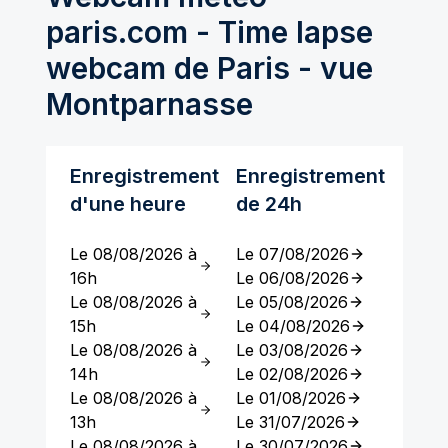
paris.com - Time lapse
webcam de Paris - vue
Montparnasse
Enregistrement
Enregistrement
d'une heure
de 24h
Le 08/08/2026 à
Le 07/08/2026
16h
Le 06/08/2026
Le 08/08/2026 à
Le 05/08/2026
15h
Le 04/08/2026
Le 08/08/2026 à
Le 03/08/2026
14h
Le 02/08/2026
Le 08/08/2026 à
Le 01/08/2026
13h
Le 31/07/2026
Le 08/08/2026 à
Le 30/07/2026