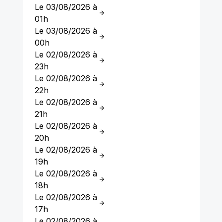
Le 03/08/2026 à
01h
Le 03/08/2026 à
00h
Le 02/08/2026 à
23h
Le 02/08/2026 à
22h
Le 02/08/2026 à
21h
Le 02/08/2026 à
20h
Le 02/08/2026 à
19h
Le 02/08/2026 à
18h
Le 02/08/2026 à
17h
Le 02/08/2026 à