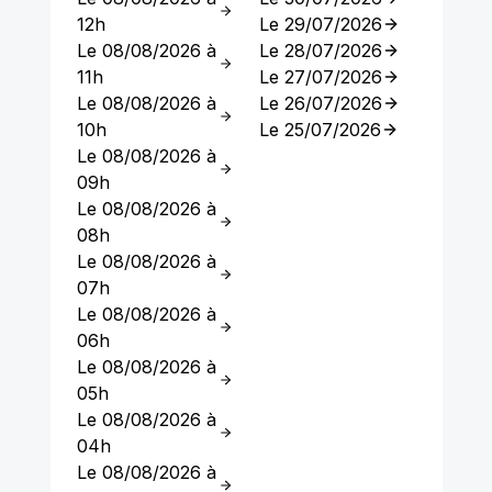
12h
Le 29/07/2026
Le 08/08/2026 à
Le 28/07/2026
11h
Le 27/07/2026
Le 08/08/2026 à
Le 26/07/2026
10h
Le 25/07/2026
Le 08/08/2026 à
09h
Le 08/08/2026 à
08h
Le 08/08/2026 à
07h
Le 08/08/2026 à
06h
Le 08/08/2026 à
05h
Le 08/08/2026 à
04h
Le 08/08/2026 à