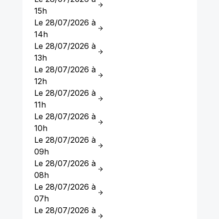
15h
Le 28/07/2026 à
14h
Le 28/07/2026 à
13h
Le 28/07/2026 à
12h
Le 28/07/2026 à
11h
Le 28/07/2026 à
10h
Le 28/07/2026 à
09h
Le 28/07/2026 à
08h
Le 28/07/2026 à
07h
Le 28/07/2026 à