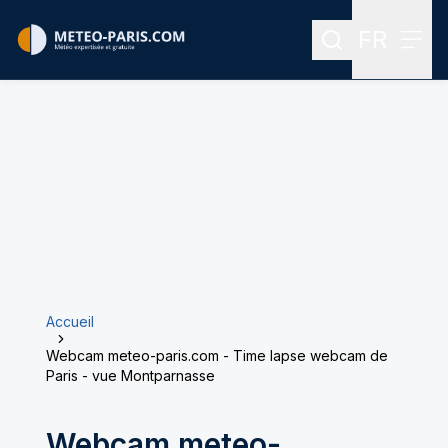
FR
Rechercher
Menu
Menu des
Accueil
Webcam meteo-paris.com - Time lapse webcam de
Paris - vue Montparnasse
Webcam meteo-