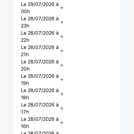
Le 29/07/2026 à
00h
Le 28/07/2026 à
23h
Le 28/07/2026 à
22h
Le 28/07/2026 à
21h
Le 28/07/2026 à
20h
Le 28/07/2026 à
19h
Le 28/07/2026 à
18h
Le 28/07/2026 à
17h
Le 28/07/2026 à
16h
Le 28/07/2026 à