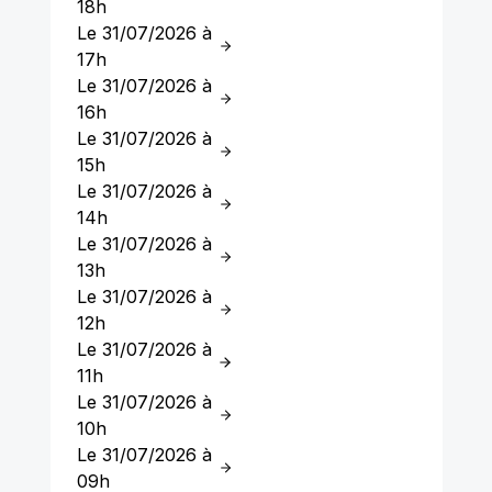
18h
Le 31/07/2026 à
17h
Le 31/07/2026 à
16h
Le 31/07/2026 à
15h
Le 31/07/2026 à
14h
Le 31/07/2026 à
13h
Le 31/07/2026 à
12h
Le 31/07/2026 à
11h
Le 31/07/2026 à
10h
Le 31/07/2026 à
09h