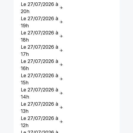
Le 27/07/2026 à
20h
Le 27/07/2026 à
19h
Le 27/07/2026 à
18h
Le 27/07/2026 à
17h
Le 27/07/2026 à
16h
Le 27/07/2026 à
15h
Le 27/07/2026 à
14h
Le 27/07/2026 à
13h
Le 27/07/2026 à
12h
Le 27/07/2026 à