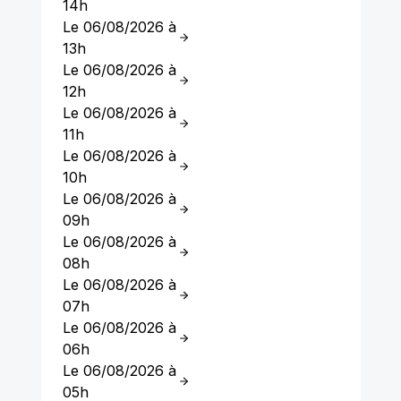
14h
Le 06/08/2026 à
13h
Le 06/08/2026 à
12h
Le 06/08/2026 à
11h
Le 06/08/2026 à
10h
Le 06/08/2026 à
09h
Le 06/08/2026 à
08h
Le 06/08/2026 à
07h
Le 06/08/2026 à
06h
Le 06/08/2026 à
05h