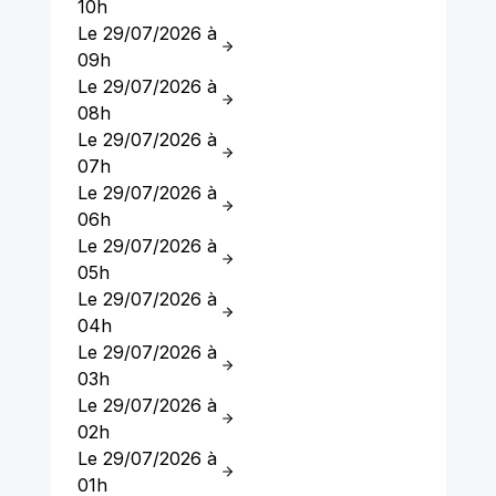
10h
Le 29/07/2026 à
09h
Le 29/07/2026 à
08h
Le 29/07/2026 à
07h
Le 29/07/2026 à
06h
Le 29/07/2026 à
05h
Le 29/07/2026 à
04h
Le 29/07/2026 à
03h
Le 29/07/2026 à
02h
Le 29/07/2026 à
01h