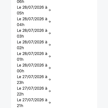
06h
Le 28/07/2026 à
05h
Le 28/07/2026 à
04h
Le 28/07/2026 à
03h
Le 28/07/2026 à
02h
Le 28/07/2026 à
01h
Le 28/07/2026 à
00h
Le 27/07/2026 à
23h
Le 27/07/2026 à
22h
Le 27/07/2026 à
21h