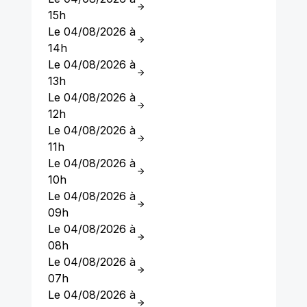
15h
Le 04/08/2026 à
14h
Le 04/08/2026 à
13h
Le 04/08/2026 à
12h
Le 04/08/2026 à
11h
Le 04/08/2026 à
10h
Le 04/08/2026 à
09h
Le 04/08/2026 à
08h
Le 04/08/2026 à
07h
Le 04/08/2026 à