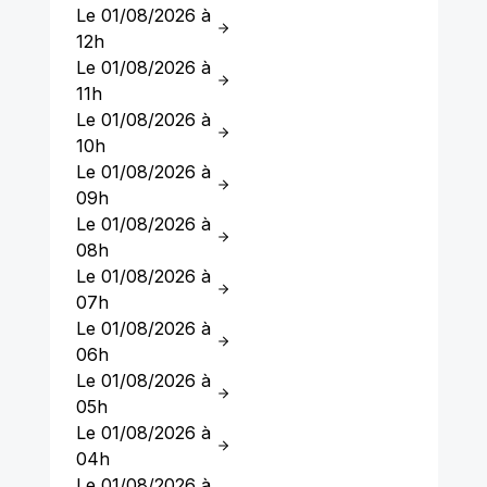
Le 01/08/2026 à
12h
Le 01/08/2026 à
11h
Le 01/08/2026 à
10h
Le 01/08/2026 à
09h
Le 01/08/2026 à
08h
Le 01/08/2026 à
07h
Le 01/08/2026 à
06h
Le 01/08/2026 à
05h
Le 01/08/2026 à
04h
Le 01/08/2026 à