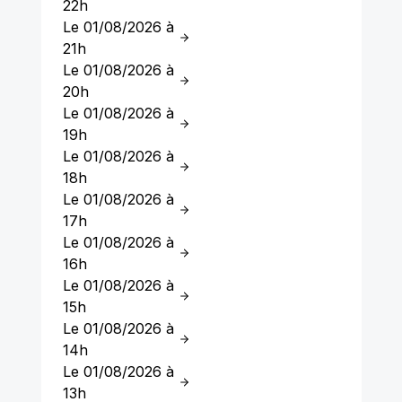
22h
Le 01/08/2026 à
21h
Le 01/08/2026 à
20h
Le 01/08/2026 à
19h
Le 01/08/2026 à
18h
Le 01/08/2026 à
17h
Le 01/08/2026 à
16h
Le 01/08/2026 à
15h
Le 01/08/2026 à
14h
Le 01/08/2026 à
13h