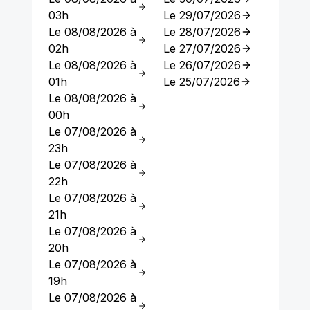
03h
Le 29/07/2026
Le 08/08/2026 à
Le 28/07/2026
02h
Le 27/07/2026
Le 08/08/2026 à
Le 26/07/2026
01h
Le 25/07/2026
Le 08/08/2026 à
00h
Le 07/08/2026 à
23h
Le 07/08/2026 à
22h
Le 07/08/2026 à
21h
Le 07/08/2026 à
20h
Le 07/08/2026 à
19h
Le 07/08/2026 à