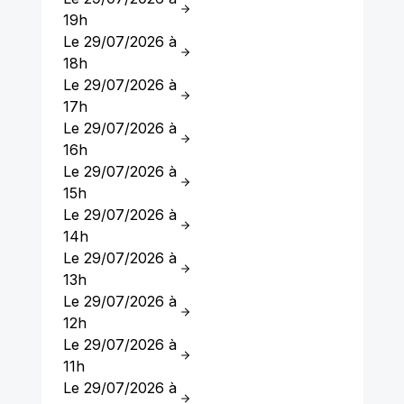
19h
Le 29/07/2026 à
18h
Le 29/07/2026 à
17h
Le 29/07/2026 à
16h
Le 29/07/2026 à
15h
Le 29/07/2026 à
14h
Le 29/07/2026 à
13h
Le 29/07/2026 à
12h
Le 29/07/2026 à
11h
Le 29/07/2026 à