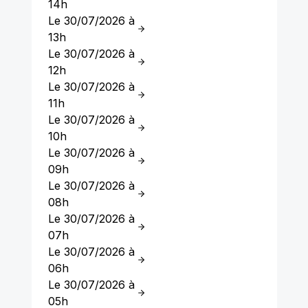
14h
Le 30/07/2026 à
13h
Le 30/07/2026 à
12h
Le 30/07/2026 à
11h
Le 30/07/2026 à
10h
Le 30/07/2026 à
09h
Le 30/07/2026 à
08h
Le 30/07/2026 à
07h
Le 30/07/2026 à
06h
Le 30/07/2026 à
05h