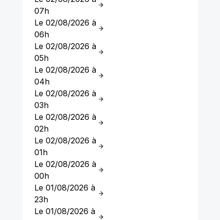
07h
Le 02/08/2026 à
06h
Le 02/08/2026 à
05h
Le 02/08/2026 à
04h
Le 02/08/2026 à
03h
Le 02/08/2026 à
02h
Le 02/08/2026 à
01h
Le 02/08/2026 à
00h
Le 01/08/2026 à
23h
Le 01/08/2026 à