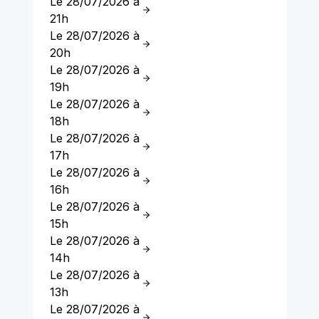
Le 28/07/2026 à
21h
Le 28/07/2026 à
20h
Le 28/07/2026 à
19h
Le 28/07/2026 à
18h
Le 28/07/2026 à
17h
Le 28/07/2026 à
16h
Le 28/07/2026 à
15h
Le 28/07/2026 à
14h
Le 28/07/2026 à
13h
Le 28/07/2026 à