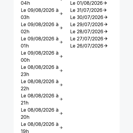
04h
Le 01/08/2026
Le 09/08/2026 à
Le 31/07/2026
03h
Le 30/07/2026
Le 09/08/2026 à
Le 29/07/2026
02h
Le 28/07/2026
Le 09/08/2026 à
Le 27/07/2026
01h
Le 26/07/2026
Le 09/08/2026 à
00h
Le 08/08/2026 à
23h
Le 08/08/2026 à
22h
Le 08/08/2026 à
21h
Le 08/08/2026 à
20h
Le 08/08/2026 à
19h