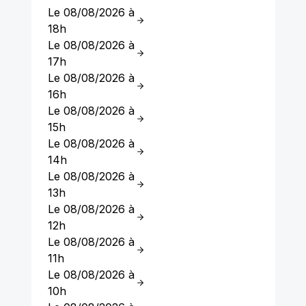
Le 08/08/2026 à
18h
Le 08/08/2026 à
17h
Le 08/08/2026 à
16h
Le 08/08/2026 à
15h
Le 08/08/2026 à
14h
Le 08/08/2026 à
13h
Le 08/08/2026 à
12h
Le 08/08/2026 à
11h
Le 08/08/2026 à
10h