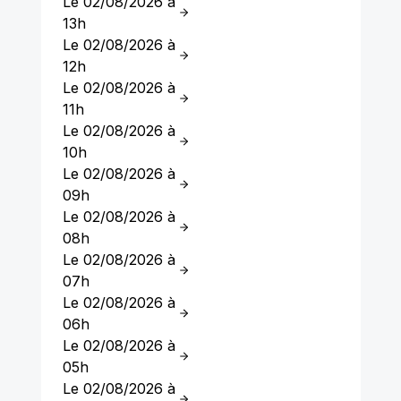
Le 02/08/2026 à
13h
Le 02/08/2026 à
12h
Le 02/08/2026 à
11h
Le 02/08/2026 à
10h
Le 02/08/2026 à
09h
Le 02/08/2026 à
08h
Le 02/08/2026 à
07h
Le 02/08/2026 à
06h
Le 02/08/2026 à
05h
Le 02/08/2026 à