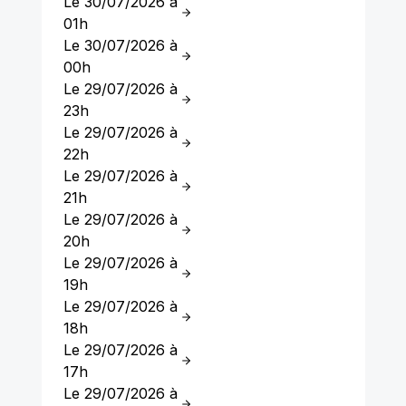
Le 30/07/2026 à
01h
Le 30/07/2026 à
00h
Le 29/07/2026 à
23h
Le 29/07/2026 à
22h
Le 29/07/2026 à
21h
Le 29/07/2026 à
20h
Le 29/07/2026 à
19h
Le 29/07/2026 à
18h
Le 29/07/2026 à
17h
Le 29/07/2026 à