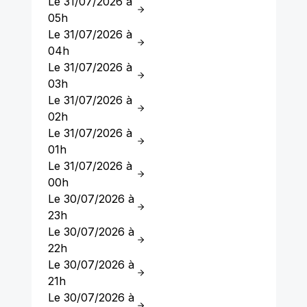
Le 31/07/2026 à
05h
Le 31/07/2026 à
04h
Le 31/07/2026 à
03h
Le 31/07/2026 à
02h
Le 31/07/2026 à
01h
Le 31/07/2026 à
00h
Le 30/07/2026 à
23h
Le 30/07/2026 à
22h
Le 30/07/2026 à
21h
Le 30/07/2026 à