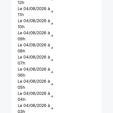
12h
Le 04/08/2026 à
11h
Le 04/08/2026 à
10h
Le 04/08/2026 à
09h
Le 04/08/2026 à
08h
Le 04/08/2026 à
07h
Le 04/08/2026 à
06h
Le 04/08/2026 à
05h
Le 04/08/2026 à
04h
Le 04/08/2026 à
03h