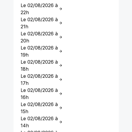
Le 02/08/2026 à
22h
Le 02/08/2026 à
21h
Le 02/08/2026 à
20h
Le 02/08/2026 à
19h
Le 02/08/2026 à
18h
Le 02/08/2026 à
17h
Le 02/08/2026 à
16h
Le 02/08/2026 à
15h
Le 02/08/2026 à
14h