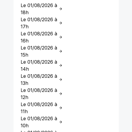
Le 01/08/2026 à
18h
Le 01/08/2026 à
17h
Le 01/08/2026 à
16h
Le 01/08/2026 à
15h
Le 01/08/2026 à
14h
Le 01/08/2026 à
13h
Le 01/08/2026 à
12h
Le 01/08/2026 à
11h
Le 01/08/2026 à
10h