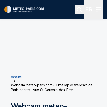
FR
Rechercher
Menu
Menu des
Accueil
Webcam meteo-paris.com - Time lapse webcam de
Paris centre - vue St-Germain-des-Prés
Webcam meteo-