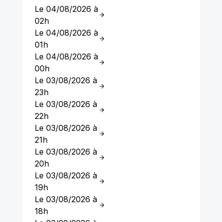
Le 04/08/2026 à
02h
Le 04/08/2026 à
01h
Le 04/08/2026 à
00h
Le 03/08/2026 à
23h
Le 03/08/2026 à
22h
Le 03/08/2026 à
21h
Le 03/08/2026 à
20h
Le 03/08/2026 à
19h
Le 03/08/2026 à
18h