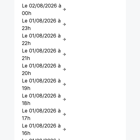
Le 02/08/2026 à
00h
Le 01/08/2026 à
23h
Le 01/08/2026 à
22h
Le 01/08/2026 à
21h
Le 01/08/2026 à
20h
Le 01/08/2026 à
19h
Le 01/08/2026 à
18h
Le 01/08/2026 à
17h
Le 01/08/2026 à
16h