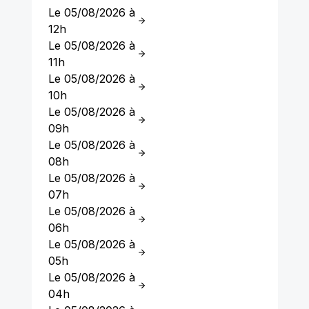
Le 05/08/2026 à
12h
Le 05/08/2026 à
11h
Le 05/08/2026 à
10h
Le 05/08/2026 à
09h
Le 05/08/2026 à
08h
Le 05/08/2026 à
07h
Le 05/08/2026 à
06h
Le 05/08/2026 à
05h
Le 05/08/2026 à
04h