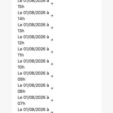
Le 01/08/2026 à
15h
Le 01/08/2026 à
14h
Le 01/08/2026 à
13h
Le 01/08/2026 à
12h
Le 01/08/2026 à
11h
Le 01/08/2026 à
10h
Le 01/08/2026 à
09h
Le 01/08/2026 à
08h
Le 01/08/2026 à
07h
Le 01/08/2026 à