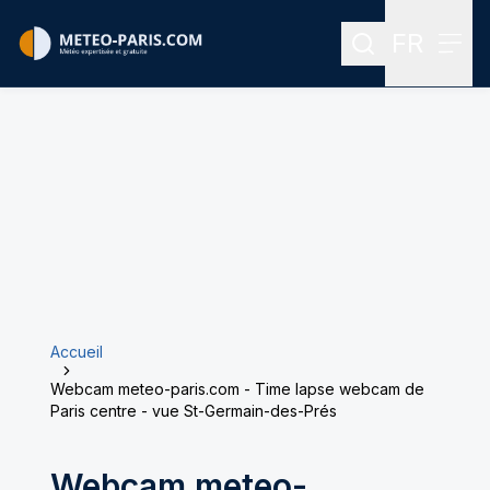
FR
Rechercher
Menu
Menu des
Accueil
Webcam meteo-paris.com - Time lapse webcam de
Paris centre - vue St-Germain-des-Prés
Webcam meteo-