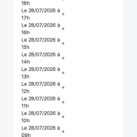
18h
Le 28/07/2026 à
17h
Le 28/07/2026 à
16h
Le 28/07/2026 à
15h
Le 28/07/2026 à
14h
Le 28/07/2026 à
13h
Le 28/07/2026 à
12h
Le 28/07/2026 à
11h
Le 28/07/2026 à
10h
Le 28/07/2026 à
09h