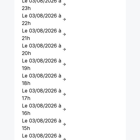
Le 03/08/2026 à
23h
Le 03/08/2026 à
22h
Le 03/08/2026 à
21h
Le 03/08/2026 à
20h
Le 03/08/2026 à
19h
Le 03/08/2026 à
18h
Le 03/08/2026 à
17h
Le 03/08/2026 à
16h
Le 03/08/2026 à
15h
Le 03/08/2026 à