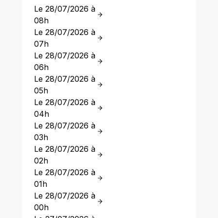
Le 28/07/2026 à
08h
Le 28/07/2026 à
07h
Le 28/07/2026 à
06h
Le 28/07/2026 à
05h
Le 28/07/2026 à
04h
Le 28/07/2026 à
03h
Le 28/07/2026 à
02h
Le 28/07/2026 à
01h
Le 28/07/2026 à
00h