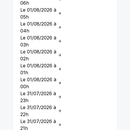
06h
Le 01/08/2026 à
05h
Le 01/08/2026 à
04h
Le 01/08/2026 à
03h
Le 01/08/2026 à
02h
Le 01/08/2026 à
01h
Le 01/08/2026 à
00h
Le 31/07/2026 à
23h
Le 31/07/2026 à
22h
Le 31/07/2026 à
21h