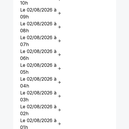
10h
Le 02/08/2026 à
09h
Le 02/08/2026 à
08h
Le 02/08/2026 à
07h
Le 02/08/2026 à
06h
Le 02/08/2026 à
05h
Le 02/08/2026 à
04h
Le 02/08/2026 à
03h
Le 02/08/2026 à
02h
Le 02/08/2026 à
01h