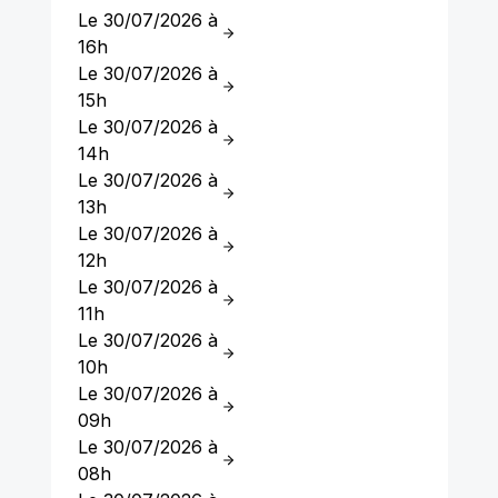
Le 30/07/2026 à
16h
Le 30/07/2026 à
15h
Le 30/07/2026 à
14h
Le 30/07/2026 à
13h
Le 30/07/2026 à
12h
Le 30/07/2026 à
11h
Le 30/07/2026 à
10h
Le 30/07/2026 à
09h
Le 30/07/2026 à
08h