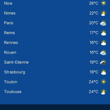
Nice
28
°C
Ciel 
Nimes
22
°C
Ciel 
Paris
20
°C
Ciel 
Reims
17
°C
Ciel 
Rennes
16
°C
Ciel 
Rouen
16
°C
Ciel 
Saint-Etienne
19
°C
Ciel 
Strasbourg
19
°C
Ciel 
Toulon
24
°C
Ciel 
Toulouse
24
°C
Ciel 