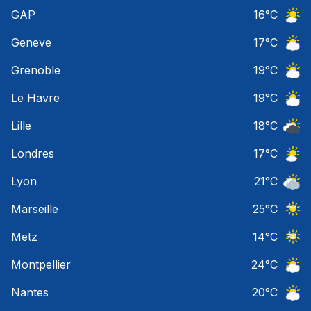
Ciel 
GAP
16
°C
Ciel 
Geneve
17
°C
Ciel 
Grenoble
19
°C
Ciel 
Le Havre
19
°C
Ciel 
Lille
18
°C
Ciel 
Londres
17
°C
Ciel 
Lyon
21
°C
Ciel 
Marseille
25
°C
Ciel 
Metz
14
°C
Ciel 
Montpellier
24
°C
Ciel 
Nantes
20
°C
Ciel 