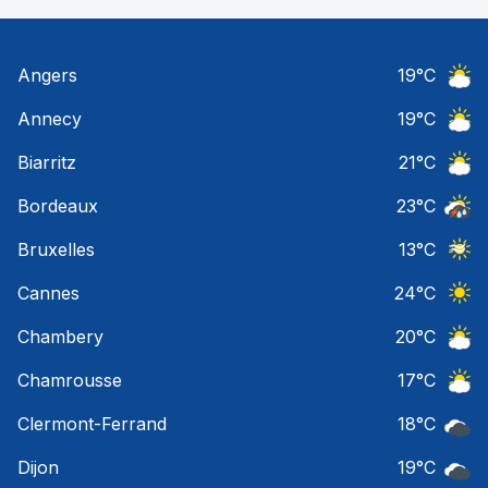
Angers
19
°C
Ciel 
Annecy
19
°C
Ciel 
Biarritz
21
°C
Ciel 
Bordeaux
23
°C
Temps
Bruxelles
13
°C
Ciel 
Cannes
24
°C
Ciel 
Chambery
20
°C
Ciel 
Chamrousse
17
°C
Ciel 
Clermont-Ferrand
18
°C
Ciel 
Dijon
19
°C