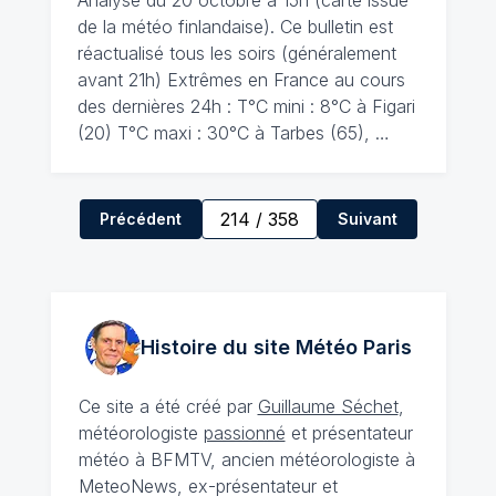
Analyse du 20 octobre à 15h (carte issue
de la météo finlandaise). Ce bulletin est
réactualisé tous les soirs (généralement
avant 21h) Extrêmes en France au cours
des dernières 24h : T°C mini : 8°C à Figari
(20) T°C maxi : 30°C à Tarbes (65), …
214
/
358
Précédent
Suivant
Histoire du site Météo
Paris
Ce site a été créé par
Guillaume Séchet
,
météorologiste
passionné
et présentateur
météo à BFMTV, ancien météorologiste à
MeteoNews, ex-présentateur et