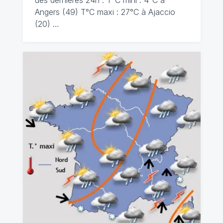
des dernières 24h : T°C mini : 4°C à
Angers (49) T°C maxi : 27°C à Ajaccio
(20) …