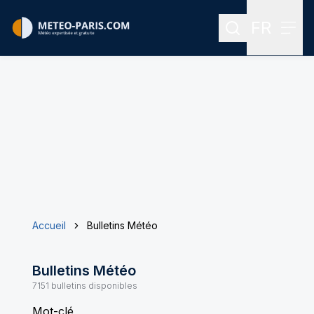
FR
Rechercher
Menu
Menu des
Accueil
Bulletins Météo
Bulletins Météo
7151
bulletins disponibles
Mot-clé