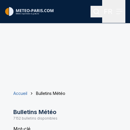
FR
Rechercher
Menu
Menu des
Accueil
Bulletins Météo
Bulletins Météo
7152
bulletins disponibles
Mot-clé