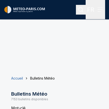
FR
Rechercher
Menu
Menu des
Accueil
Bulletins Météo
Bulletins Météo
7153
bulletins disponibles
Mot-clé