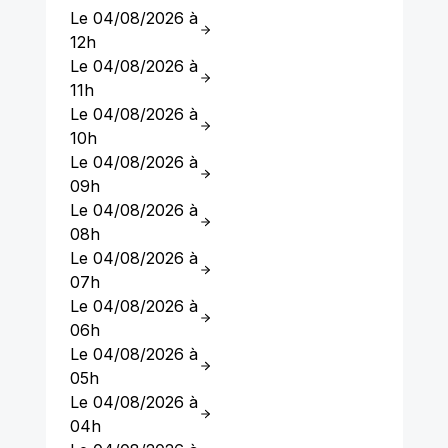
Le 04/08/2026 à
12h
Le 04/08/2026 à
11h
Le 04/08/2026 à
10h
Le 04/08/2026 à
09h
Le 04/08/2026 à
08h
Le 04/08/2026 à
07h
Le 04/08/2026 à
06h
Le 04/08/2026 à
05h
Le 04/08/2026 à
04h