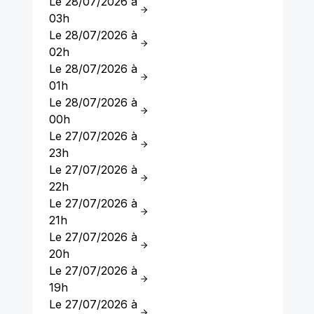
Le 28/07/2026 à
03h
Le 28/07/2026 à
02h
Le 28/07/2026 à
01h
Le 28/07/2026 à
00h
Le 27/07/2026 à
23h
Le 27/07/2026 à
22h
Le 27/07/2026 à
21h
Le 27/07/2026 à
20h
Le 27/07/2026 à
19h
Le 27/07/2026 à