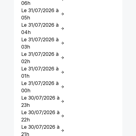
06h
Le 31/07/2026 à
05h
Le 31/07/2026 à
04h
Le 31/07/2026 à
03h
Le 31/07/2026 à
02h
Le 31/07/2026 à
01h
Le 31/07/2026 à
00h
Le 30/07/2026 à
23h
Le 30/07/2026 à
22h
Le 30/07/2026 à
21h