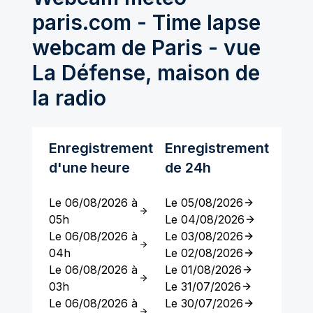
paris.com - Time lapse
webcam de Paris - vue
La Défense, maison de
la radio
Enregistrement
Enregistrement
d'une heure
de 24h
Le 06/08/2026 à
Le 05/08/2026
05h
Le 04/08/2026
Le 06/08/2026 à
Le 03/08/2026
04h
Le 02/08/2026
Le 06/08/2026 à
Le 01/08/2026
03h
Le 31/07/2026
Le 06/08/2026 à
Le 30/07/2026