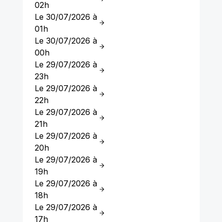
02h
Le 30/07/2026 à
01h
Le 30/07/2026 à
00h
Le 29/07/2026 à
23h
Le 29/07/2026 à
22h
Le 29/07/2026 à
21h
Le 29/07/2026 à
20h
Le 29/07/2026 à
19h
Le 29/07/2026 à
18h
Le 29/07/2026 à
17h