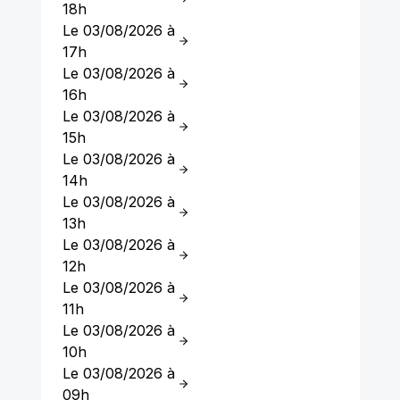
18h
Le 03/08/2026 à
17h
Le 03/08/2026 à
16h
Le 03/08/2026 à
15h
Le 03/08/2026 à
14h
Le 03/08/2026 à
13h
Le 03/08/2026 à
12h
Le 03/08/2026 à
11h
Le 03/08/2026 à
10h
Le 03/08/2026 à
09h