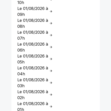
10h
Le 01/08/2026 à
09h
Le 01/08/2026 à
08h
Le 01/08/2026 à
07h
Le 01/08/2026 à
06h
Le 01/08/2026 à
05h
Le 01/08/2026 à
04h
Le 01/08/2026 à
03h
Le 01/08/2026 à
02h
Le 01/08/2026 à
01h