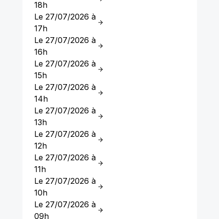
18h
Le 27/07/2026 à
17h
Le 27/07/2026 à
16h
Le 27/07/2026 à
15h
Le 27/07/2026 à
14h
Le 27/07/2026 à
13h
Le 27/07/2026 à
12h
Le 27/07/2026 à
11h
Le 27/07/2026 à
10h
Le 27/07/2026 à
09h