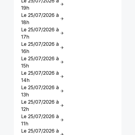
Le 25/07/2026 à
19h
Le 25/07/2026 à
18h
Le 25/07/2026 à
17h
Le 25/07/2026 à
16h
Le 25/07/2026 à
15h
Le 25/07/2026 à
14h
Le 25/07/2026 à
13h
Le 25/07/2026 à
12h
Le 25/07/2026 à
11h
Le 25/07/2026 à