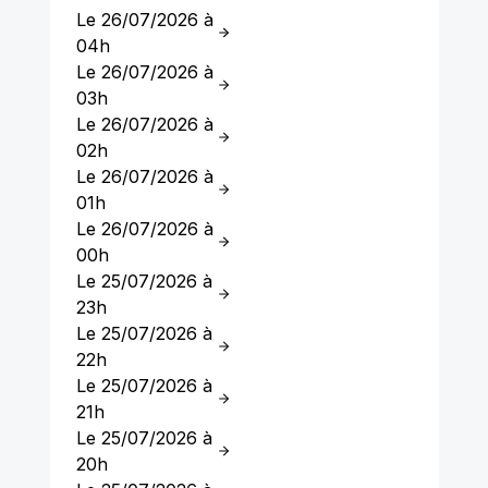
Le 26/07/2026 à
04h
Le 26/07/2026 à
03h
Le 26/07/2026 à
02h
Le 26/07/2026 à
01h
Le 26/07/2026 à
00h
Le 25/07/2026 à
23h
Le 25/07/2026 à
22h
Le 25/07/2026 à
21h
Le 25/07/2026 à
20h