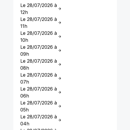
Le 28/07/2026 à
12h
Le 28/07/2026 à
11h
Le 28/07/2026 à
10h
Le 28/07/2026 à
09h
Le 28/07/2026 à
08h
Le 28/07/2026 à
07h
Le 28/07/2026 à
06h
Le 28/07/2026 à
05h
Le 28/07/2026 à
04h