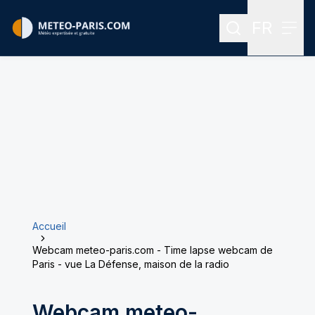
FR
Rechercher
Menu
Menu des
Accueil
Webcam meteo-paris.com - Time lapse webcam de
Paris - vue La Défense, maison de la radio
Webcam meteo-