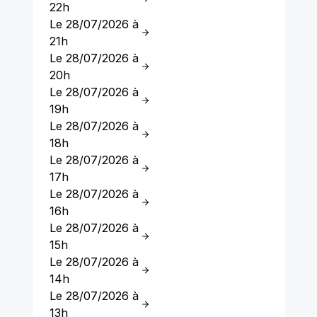
22h
Le 28/07/2026 à
21h
Le 28/07/2026 à
20h
Le 28/07/2026 à
19h
Le 28/07/2026 à
18h
Le 28/07/2026 à
17h
Le 28/07/2026 à
16h
Le 28/07/2026 à
15h
Le 28/07/2026 à
14h
Le 28/07/2026 à
13h