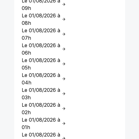
Le 01/08/2026 à
09h
Le 01/08/2026 à
08h
Le 01/08/2026 à
07h
Le 01/08/2026 à
06h
Le 01/08/2026 à
05h
Le 01/08/2026 à
04h
Le 01/08/2026 à
03h
Le 01/08/2026 à
02h
Le 01/08/2026 à
01h
Le 01/08/2026 à