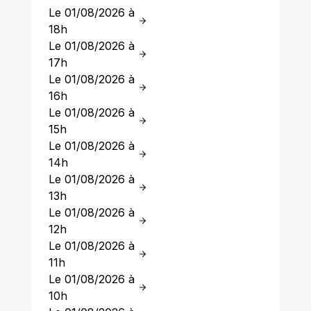
Le 01/08/2026 à
18h
Le 01/08/2026 à
17h
Le 01/08/2026 à
16h
Le 01/08/2026 à
15h
Le 01/08/2026 à
14h
Le 01/08/2026 à
13h
Le 01/08/2026 à
12h
Le 01/08/2026 à
11h
Le 01/08/2026 à
10h