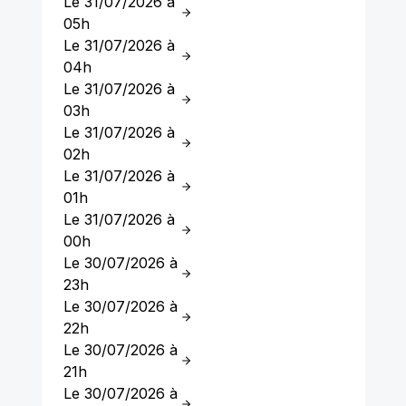
Le 31/07/2026 à
05h
Le 31/07/2026 à
04h
Le 31/07/2026 à
03h
Le 31/07/2026 à
02h
Le 31/07/2026 à
01h
Le 31/07/2026 à
00h
Le 30/07/2026 à
23h
Le 30/07/2026 à
22h
Le 30/07/2026 à
21h
Le 30/07/2026 à