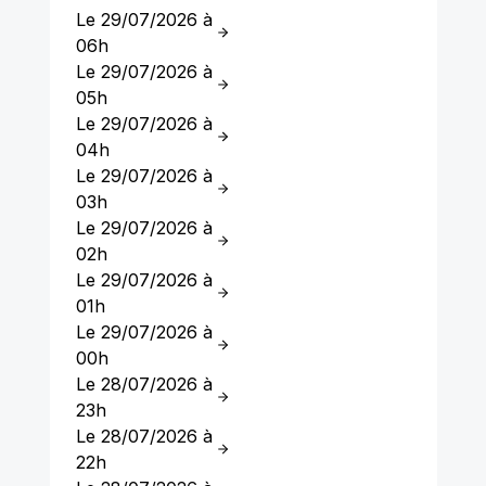
Le 29/07/2026 à
06h
Le 29/07/2026 à
05h
Le 29/07/2026 à
04h
Le 29/07/2026 à
03h
Le 29/07/2026 à
02h
Le 29/07/2026 à
01h
Le 29/07/2026 à
00h
Le 28/07/2026 à
23h
Le 28/07/2026 à
22h