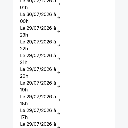
Le 30/07/2026 à
01h
Le 30/07/2026 à
00h
Le 29/07/2026 à
23h
Le 29/07/2026 à
22h
Le 29/07/2026 à
21h
Le 29/07/2026 à
20h
Le 29/07/2026 à
19h
Le 29/07/2026 à
18h
Le 29/07/2026 à
17h
Le 29/07/2026 à