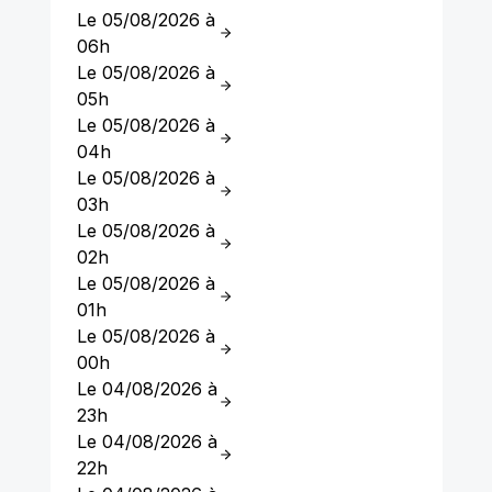
Le 05/08/2026 à
06h
Le 05/08/2026 à
05h
Le 05/08/2026 à
04h
Le 05/08/2026 à
03h
Le 05/08/2026 à
02h
Le 05/08/2026 à
01h
Le 05/08/2026 à
00h
Le 04/08/2026 à
23h
Le 04/08/2026 à
22h