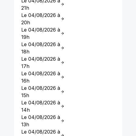
Le 04/08/2026 à
21h
Le 04/08/2026 à
20h
Le 04/08/2026 à
19h
Le 04/08/2026 à
18h
Le 04/08/2026 à
17h
Le 04/08/2026 à
16h
Le 04/08/2026 à
15h
Le 04/08/2026 à
14h
Le 04/08/2026 à
13h
Le 04/08/2026 à