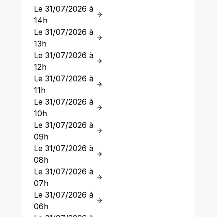
Le 31/07/2026 à
14h
Le 31/07/2026 à
13h
Le 31/07/2026 à
12h
Le 31/07/2026 à
11h
Le 31/07/2026 à
10h
Le 31/07/2026 à
09h
Le 31/07/2026 à
08h
Le 31/07/2026 à
07h
Le 31/07/2026 à
06h