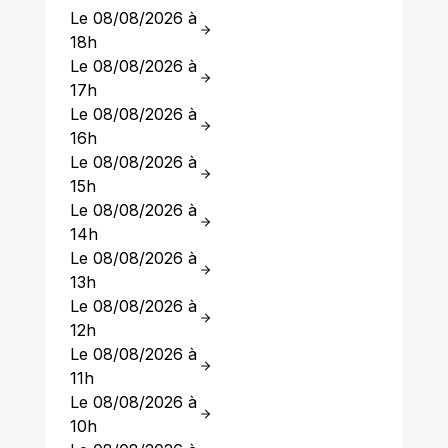
Le 08/08/2026 à
18h
Le 08/08/2026 à
17h
Le 08/08/2026 à
16h
Le 08/08/2026 à
15h
Le 08/08/2026 à
14h
Le 08/08/2026 à
13h
Le 08/08/2026 à
12h
Le 08/08/2026 à
11h
Le 08/08/2026 à
10h