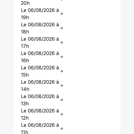
20h
Le 06/08/2026 à
19h
Le 06/08/2026 à
18h
Le 06/08/2026 à
17h
Le 06/08/2026 à
16h
Le 06/08/2026 à
15h
Le 06/08/2026 à
14h
Le 06/08/2026 à
13h
Le 06/08/2026 à
12h
Le 06/08/2026 à
11h