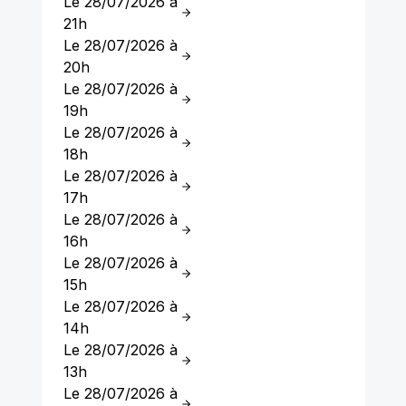
Le 28/07/2026 à
21h
Le 28/07/2026 à
20h
Le 28/07/2026 à
19h
Le 28/07/2026 à
18h
Le 28/07/2026 à
17h
Le 28/07/2026 à
16h
Le 28/07/2026 à
15h
Le 28/07/2026 à
14h
Le 28/07/2026 à
13h
Le 28/07/2026 à