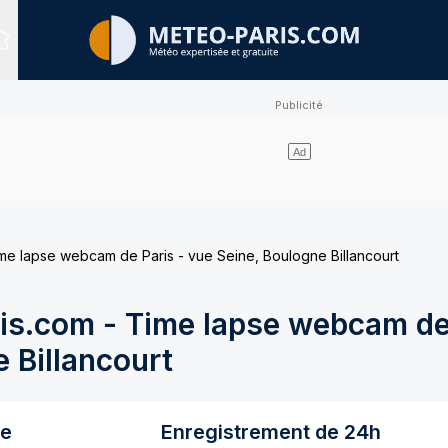
Sites expertisés
e lapse webcam de Paris - vue Seine, Boulogne Billancourt
s.com - Time lapse webcam de 
 Billancourt
re
Enregistrement de 24h