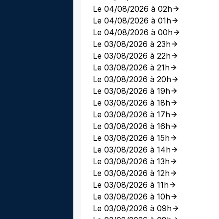
Le 04/08/2026 à 02h
Le 04/08/2026 à 01h
Le 04/08/2026 à 00h
Le 03/08/2026 à 23h
Le 03/08/2026 à 22h
Le 03/08/2026 à 21h
Le 03/08/2026 à 20h
Le 03/08/2026 à 19h
Le 03/08/2026 à 18h
Le 03/08/2026 à 17h
Le 03/08/2026 à 16h
Le 03/08/2026 à 15h
Le 03/08/2026 à 14h
Le 03/08/2026 à 13h
Le 03/08/2026 à 12h
Le 03/08/2026 à 11h
Le 03/08/2026 à 10h
Le 03/08/2026 à 09h