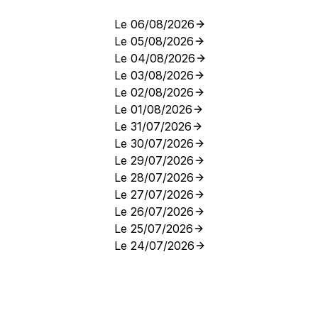
Le 06/08/2026
Le 05/08/2026
Le 04/08/2026
Le 03/08/2026
Le 02/08/2026
Le 01/08/2026
Le 31/07/2026
Le 30/07/2026
Le 29/07/2026
Le 28/07/2026
Le 27/07/2026
Le 26/07/2026
Le 25/07/2026
Le 24/07/2026