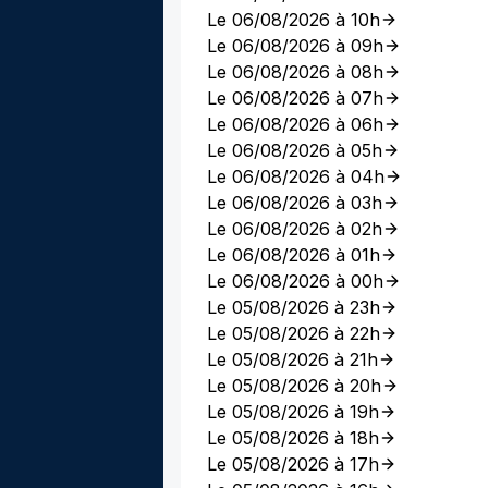
Le 06/08/2026 à 10h
Le 06/08/2026 à 09h
Le 06/08/2026 à 08h
Le 06/08/2026 à 07h
Le 06/08/2026 à 06h
Le 06/08/2026 à 05h
Le 06/08/2026 à 04h
Le 06/08/2026 à 03h
Le 06/08/2026 à 02h
Le 06/08/2026 à 01h
Le 06/08/2026 à 00h
Le 05/08/2026 à 23h
Le 05/08/2026 à 22h
Le 05/08/2026 à 21h
Le 05/08/2026 à 20h
Le 05/08/2026 à 19h
Le 05/08/2026 à 18h
Le 05/08/2026 à 17h