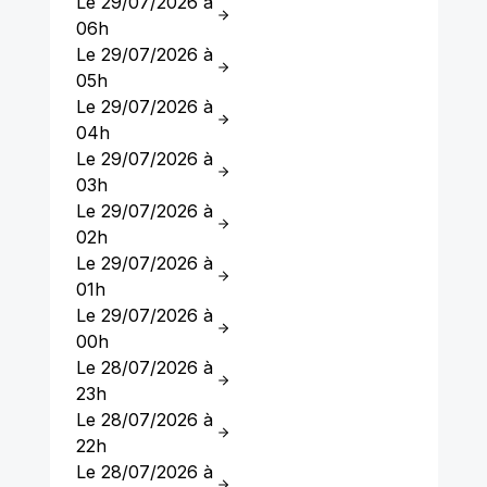
Le 29/07/2026 à
06h
Le 29/07/2026 à
05h
Le 29/07/2026 à
04h
Le 29/07/2026 à
03h
Le 29/07/2026 à
02h
Le 29/07/2026 à
01h
Le 29/07/2026 à
00h
Le 28/07/2026 à
23h
Le 28/07/2026 à
22h
Le 28/07/2026 à