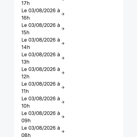
17h
Le 03/08/2026 à
16h
Le 03/08/2026 à
15h
Le 03/08/2026 à
14h
Le 03/08/2026 à
13h
Le 03/08/2026 à
12h
Le 03/08/2026 à
11h
Le 03/08/2026 à
10h
Le 03/08/2026 à
09h
Le 03/08/2026 à
08h