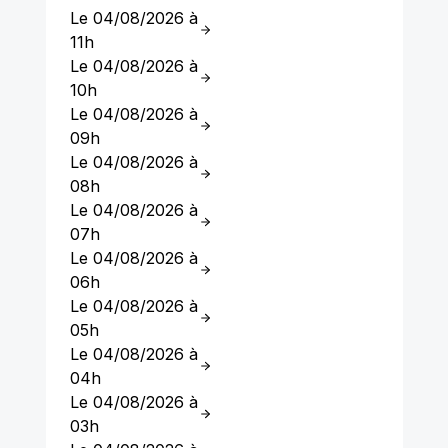
Le 04/08/2026 à
11h
Le 04/08/2026 à
10h
Le 04/08/2026 à
09h
Le 04/08/2026 à
08h
Le 04/08/2026 à
07h
Le 04/08/2026 à
06h
Le 04/08/2026 à
05h
Le 04/08/2026 à
04h
Le 04/08/2026 à
03h