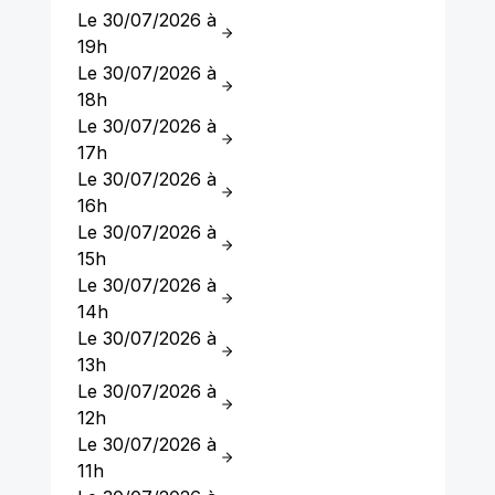
Le 30/07/2026 à
19h
Le 30/07/2026 à
18h
Le 30/07/2026 à
17h
Le 30/07/2026 à
16h
Le 30/07/2026 à
15h
Le 30/07/2026 à
14h
Le 30/07/2026 à
13h
Le 30/07/2026 à
12h
Le 30/07/2026 à
11h