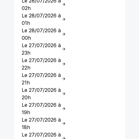
Le 28/07/2026 à
02h
Le 28/07/2026 à
01h
Le 28/07/2026 à
00h
Le 27/07/2026 à
23h
Le 27/07/2026 à
22h
Le 27/07/2026 à
21h
Le 27/07/2026 à
20h
Le 27/07/2026 à
19h
Le 27/07/2026 à
18h
Le 27/07/2026 à