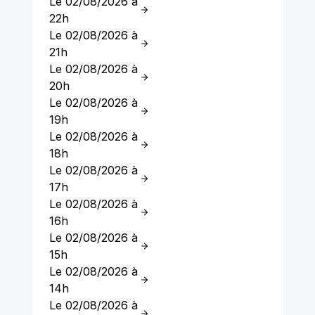
Le 02/08/2026 à
22h
Le 02/08/2026 à
21h
Le 02/08/2026 à
20h
Le 02/08/2026 à
19h
Le 02/08/2026 à
18h
Le 02/08/2026 à
17h
Le 02/08/2026 à
16h
Le 02/08/2026 à
15h
Le 02/08/2026 à
14h
Le 02/08/2026 à