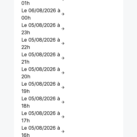
01h
Le 06/08/2026 à
00h
Le 05/08/2026 à
23h
Le 05/08/2026 à
22h
Le 05/08/2026 à
21h
Le 05/08/2026 à
20h
Le 05/08/2026 à
19h
Le 05/08/2026 à
18h
Le 05/08/2026 à
17h
Le 05/08/2026 à
16h