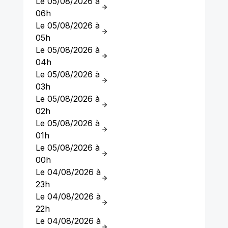
Le 05/08/2026 à
06h
Le 05/08/2026 à
05h
Le 05/08/2026 à
04h
Le 05/08/2026 à
03h
Le 05/08/2026 à
02h
Le 05/08/2026 à
01h
Le 05/08/2026 à
00h
Le 04/08/2026 à
23h
Le 04/08/2026 à
22h
Le 04/08/2026 à