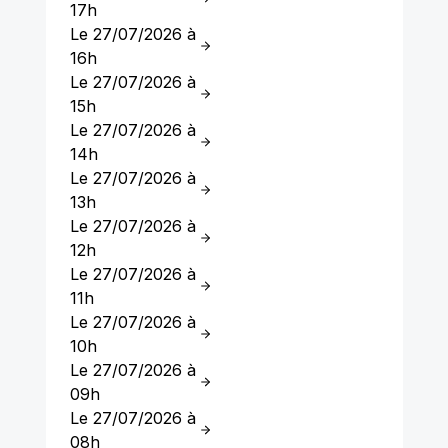
17h
Le 27/07/2026 à
16h
Le 27/07/2026 à
15h
Le 27/07/2026 à
14h
Le 27/07/2026 à
13h
Le 27/07/2026 à
12h
Le 27/07/2026 à
11h
Le 27/07/2026 à
10h
Le 27/07/2026 à
09h
Le 27/07/2026 à
08h