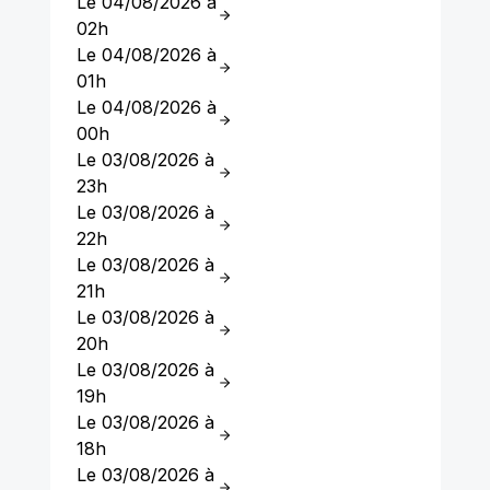
Le 04/08/2026 à
02h
Le 04/08/2026 à
01h
Le 04/08/2026 à
00h
Le 03/08/2026 à
23h
Le 03/08/2026 à
22h
Le 03/08/2026 à
21h
Le 03/08/2026 à
20h
Le 03/08/2026 à
19h
Le 03/08/2026 à
18h
Le 03/08/2026 à