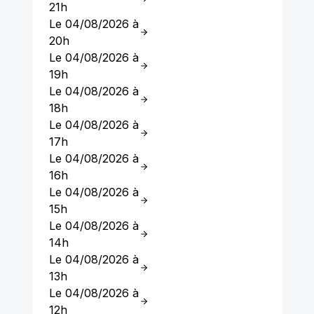
21h
Le 04/08/2026 à
20h
Le 04/08/2026 à
19h
Le 04/08/2026 à
18h
Le 04/08/2026 à
17h
Le 04/08/2026 à
16h
Le 04/08/2026 à
15h
Le 04/08/2026 à
14h
Le 04/08/2026 à
13h
Le 04/08/2026 à
12h