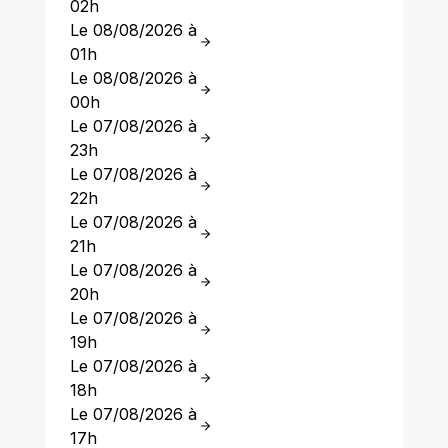
02h
Le 08/08/2026 à
01h
Le 08/08/2026 à
00h
Le 07/08/2026 à
23h
Le 07/08/2026 à
22h
Le 07/08/2026 à
21h
Le 07/08/2026 à
20h
Le 07/08/2026 à
19h
Le 07/08/2026 à
18h
Le 07/08/2026 à
17h