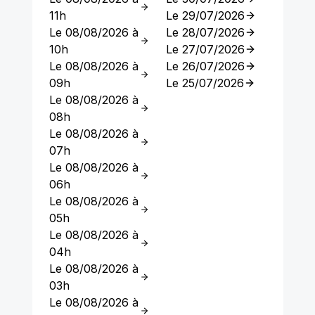
11h
Le 29/07/2026
Le 08/08/2026 à
Le 28/07/2026
10h
Le 27/07/2026
Le 08/08/2026 à
Le 26/07/2026
09h
Le 25/07/2026
Le 08/08/2026 à
08h
Le 08/08/2026 à
07h
Le 08/08/2026 à
06h
Le 08/08/2026 à
05h
Le 08/08/2026 à
04h
Le 08/08/2026 à
03h
Le 08/08/2026 à