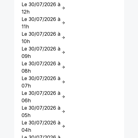
Le 30/07/2026 à
12h
Le 30/07/2026 à
11h
Le 30/07/2026 à
10h
Le 30/07/2026 à
09h
Le 30/07/2026 à
08h
Le 30/07/2026 à
07h
Le 30/07/2026 à
06h
Le 30/07/2026 à
05h
Le 30/07/2026 à
04h
Le 30/07/2026 à