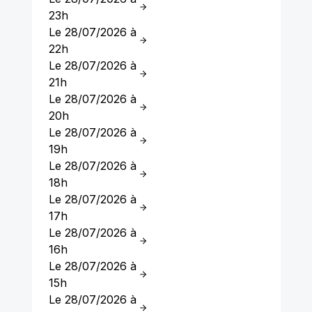
23h
Le 28/07/2026 à
22h
Le 28/07/2026 à
21h
Le 28/07/2026 à
20h
Le 28/07/2026 à
19h
Le 28/07/2026 à
18h
Le 28/07/2026 à
17h
Le 28/07/2026 à
16h
Le 28/07/2026 à
15h
Le 28/07/2026 à