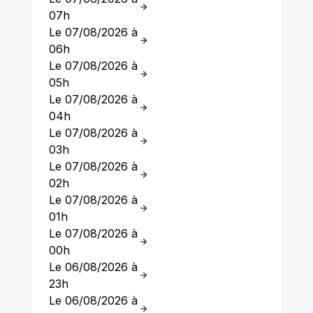
07h
Le 07/08/2026 à
06h
Le 07/08/2026 à
05h
Le 07/08/2026 à
04h
Le 07/08/2026 à
03h
Le 07/08/2026 à
02h
Le 07/08/2026 à
01h
Le 07/08/2026 à
00h
Le 06/08/2026 à
23h
Le 06/08/2026 à