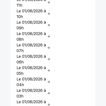
11h
Le 01/08/2026 à
10h
Le 01/08/2026 à
09h
Le 01/08/2026 à
08h
Le 01/08/2026 à
07h
Le 01/08/2026 à
06h
Le 01/08/2026 à
05h
Le 01/08/2026 à
04h
Le 01/08/2026 à
03h
Le 01/08/2026 à