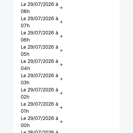
Le 29/07/2026 à
08h
Le 29/07/2026 à
07h
Le 29/07/2026 à
06h
Le 29/07/2026 à
05h
Le 29/07/2026 à
04h
Le 29/07/2026 à
03h
Le 29/07/2026 à
02h
Le 29/07/2026 à
01h
Le 29/07/2026 à
00h
Le 28/07/2026 à