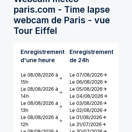
paris.com - Time lapse
webcam de Paris - vue
Tour Eiffel
Enregistrement
Enregistrement
d'une heure
de 24h
Le 08/08/2026 à
Le 07/08/2026
15h
Le 06/08/2026
Le 08/08/2026 à
Le 05/08/2026
14h
Le 04/08/2026
Le 08/08/2026 à
Le 03/08/2026
13h
Le 02/08/2026
Le 08/08/2026 à
Le 01/08/2026
12h
Le 31/07/2026
Le 08/08/2026 à
Le 30/07/2026