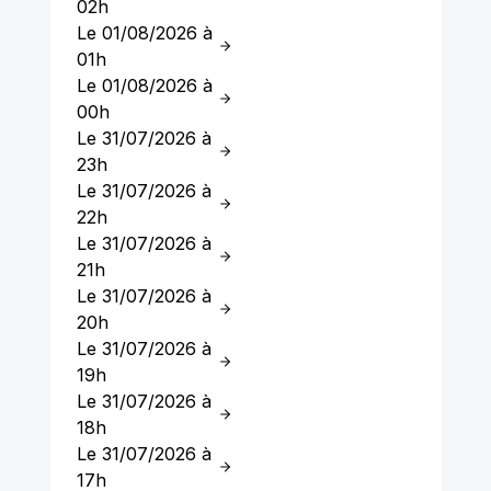
02h
Le 01/08/2026 à
01h
Le 01/08/2026 à
00h
Le 31/07/2026 à
23h
Le 31/07/2026 à
22h
Le 31/07/2026 à
21h
Le 31/07/2026 à
20h
Le 31/07/2026 à
19h
Le 31/07/2026 à
18h
Le 31/07/2026 à
17h