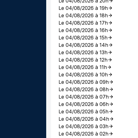
Le 04/08/2026 à 20h
Le 04/08/2026 à 19h
Le 04/08/2026 à 18h
Le 04/08/2026 à 17h
Le 04/08/2026 à 16h
Le 04/08/2026 à 15h
Le 04/08/2026 à 14h
Le 04/08/2026 à 13h
Le 04/08/2026 à 12h
Le 04/08/2026 à 11h
Le 04/08/2026 à 10h
Le 04/08/2026 à 09h
Le 04/08/2026 à 08h
Le 04/08/2026 à 07h
Le 04/08/2026 à 06h
Le 04/08/2026 à 05h
Le 04/08/2026 à 04h
Le 04/08/2026 à 03h
Le 04/08/2026 à 02h