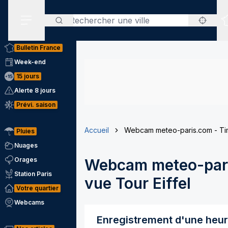
Rechercher
Menu secondaire
Bulletin France
Week-end
15 jours
Alerte 8 jours
Prévi. saison
Accueil
Webcam meteo-paris.com - Tim
Pluies
Nuages
Orages
Webcam meteo-pari
Station Paris
vue Tour Eiffel
Votre quartier
Webcams
Enregistrement d'une heu