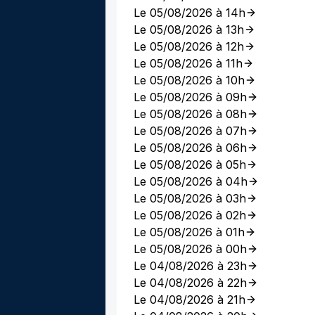
Le 05/08/2026 à 14h
Le 05/08/2026 à 13h
Le 05/08/2026 à 12h
Le 05/08/2026 à 11h
Le 05/08/2026 à 10h
Le 05/08/2026 à 09h
Le 05/08/2026 à 08h
Le 05/08/2026 à 07h
Le 05/08/2026 à 06h
Le 05/08/2026 à 05h
Le 05/08/2026 à 04h
Le 05/08/2026 à 03h
Le 05/08/2026 à 02h
Le 05/08/2026 à 01h
Le 05/08/2026 à 00h
Le 04/08/2026 à 23h
Le 04/08/2026 à 22h
Le 04/08/2026 à 21h