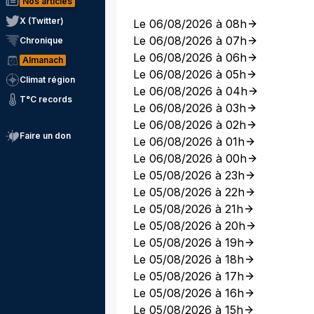
Nos articles
X (Twitter)
Le 06/08/2026 à 08h
Le 06/08/2026 à 07h
Chronique
Le 06/08/2026 à 06h
Almanach
Le 06/08/2026 à 05h
Climat région
Le 06/08/2026 à 04h
T°C records
Le 06/08/2026 à 03h
Le 06/08/2026 à 02h
Faire un don
Le 06/08/2026 à 01h
Le 06/08/2026 à 00h
Le 05/08/2026 à 23h
Le 05/08/2026 à 22h
Le 05/08/2026 à 21h
Le 05/08/2026 à 20h
Le 05/08/2026 à 19h
Le 05/08/2026 à 18h
Le 05/08/2026 à 17h
Le 05/08/2026 à 16h
Le 05/08/2026 à 15h