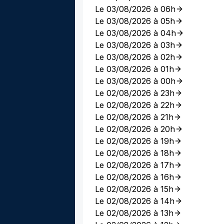
Le 03/08/2026 à 06h
Le 03/08/2026 à 05h
Le 03/08/2026 à 04h
Le 03/08/2026 à 03h
Le 03/08/2026 à 02h
Le 03/08/2026 à 01h
Le 03/08/2026 à 00h
Le 02/08/2026 à 23h
Le 02/08/2026 à 22h
Le 02/08/2026 à 21h
Le 02/08/2026 à 20h
Le 02/08/2026 à 19h
Le 02/08/2026 à 18h
Le 02/08/2026 à 17h
Le 02/08/2026 à 16h
Le 02/08/2026 à 15h
Le 02/08/2026 à 14h
Le 02/08/2026 à 13h