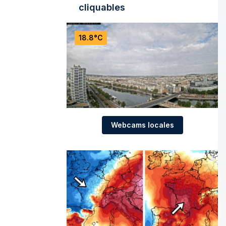
cliquables
18.8°C
Webcams locales