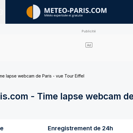
Sites expertisés
e lapse webcam de Paris - vue Tour Eiffel
s.com - Time lapse webcam de 
re
Enregistrement de 24h