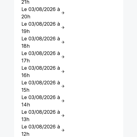
21h
Le 03/08/2026 à
20h
Le 03/08/2026 à
19h
Le 03/08/2026 à
18h
Le 03/08/2026 à
17h
Le 03/08/2026 à
16h
Le 03/08/2026 à
15h
Le 03/08/2026 à
14h
Le 03/08/2026 à
13h
Le 03/08/2026 à
12h