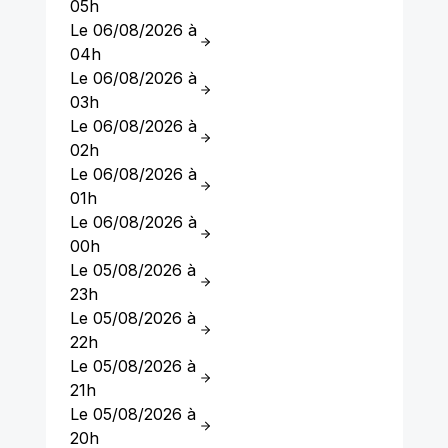
05h
Le 06/08/2026 à
04h
Le 06/08/2026 à
03h
Le 06/08/2026 à
02h
Le 06/08/2026 à
01h
Le 06/08/2026 à
00h
Le 05/08/2026 à
23h
Le 05/08/2026 à
22h
Le 05/08/2026 à
21h
Le 05/08/2026 à
20h