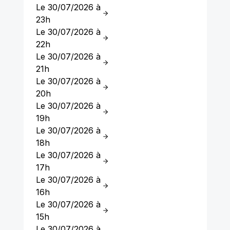
Le 30/07/2026 à
23h
Le 30/07/2026 à
22h
Le 30/07/2026 à
21h
Le 30/07/2026 à
20h
Le 30/07/2026 à
19h
Le 30/07/2026 à
18h
Le 30/07/2026 à
17h
Le 30/07/2026 à
16h
Le 30/07/2026 à
15h
Le 30/07/2026 à