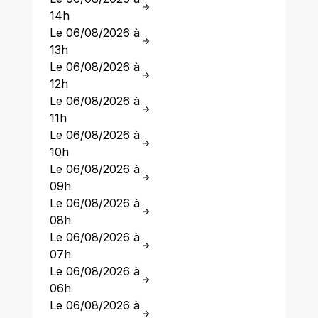
14h
Le 06/08/2026 à
13h
Le 06/08/2026 à
12h
Le 06/08/2026 à
11h
Le 06/08/2026 à
10h
Le 06/08/2026 à
09h
Le 06/08/2026 à
08h
Le 06/08/2026 à
07h
Le 06/08/2026 à
06h
Le 06/08/2026 à