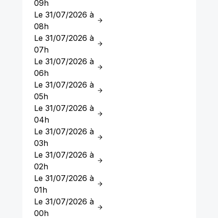
09h
Le 31/07/2026 à
08h
Le 31/07/2026 à
07h
Le 31/07/2026 à
06h
Le 31/07/2026 à
05h
Le 31/07/2026 à
04h
Le 31/07/2026 à
03h
Le 31/07/2026 à
02h
Le 31/07/2026 à
01h
Le 31/07/2026 à
00h