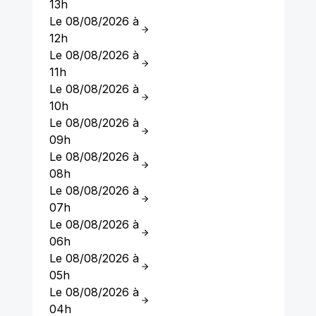
13h
Le 08/08/2026 à
12h
Le 08/08/2026 à
11h
Le 08/08/2026 à
10h
Le 08/08/2026 à
09h
Le 08/08/2026 à
08h
Le 08/08/2026 à
07h
Le 08/08/2026 à
06h
Le 08/08/2026 à
05h
Le 08/08/2026 à
04h