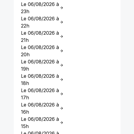
Le 06/08/2026 à
23h
Le 06/08/2026 à
22h
Le 06/08/2026 à
21h
Le 06/08/2026 à
20h
Le 06/08/2026 à
19h
Le 06/08/2026 à
18h
Le 06/08/2026 à
17h
Le 06/08/2026 à
16h
Le 06/08/2026 à
15h
Le 06/08/2026 à