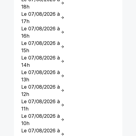
18h
Le 07/08/2026 à
17h
Le 07/08/2026 à
16h
Le 07/08/2026 à
15h
Le 07/08/2026 à
14h
Le 07/08/2026 à
13h
Le 07/08/2026 à
12h
Le 07/08/2026 à
11h
Le 07/08/2026 à
10h
Le 07/08/2026 à