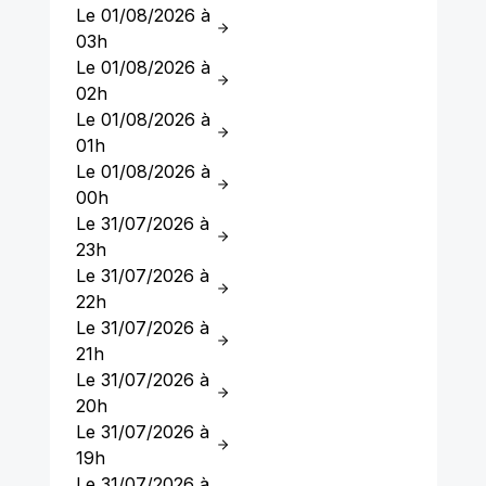
Le 01/08/2026 à
03h
Le 01/08/2026 à
02h
Le 01/08/2026 à
01h
Le 01/08/2026 à
00h
Le 31/07/2026 à
23h
Le 31/07/2026 à
22h
Le 31/07/2026 à
21h
Le 31/07/2026 à
20h
Le 31/07/2026 à
19h
Le 31/07/2026 à