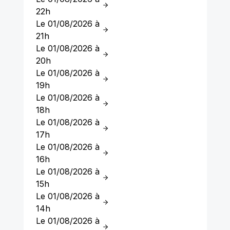
22h
Le 01/08/2026 à
21h
Le 01/08/2026 à
20h
Le 01/08/2026 à
19h
Le 01/08/2026 à
18h
Le 01/08/2026 à
17h
Le 01/08/2026 à
16h
Le 01/08/2026 à
15h
Le 01/08/2026 à
14h
Le 01/08/2026 à