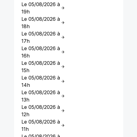
Le 05/08/2026 à
19h
Le 05/08/2026 à
18h
Le 05/08/2026 à
17h
Le 05/08/2026 à
16h
Le 05/08/2026 à
15h
Le 05/08/2026 à
14h
Le 05/08/2026 à
13h
Le 05/08/2026 à
12h
Le 05/08/2026 à
11h
Le 05/08/2026 à