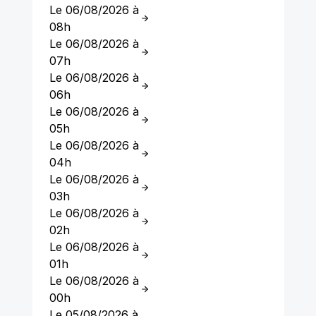
Le 06/08/2026 à
08h
Le 06/08/2026 à
07h
Le 06/08/2026 à
06h
Le 06/08/2026 à
05h
Le 06/08/2026 à
04h
Le 06/08/2026 à
03h
Le 06/08/2026 à
02h
Le 06/08/2026 à
01h
Le 06/08/2026 à
00h
Le 05/08/2026 à