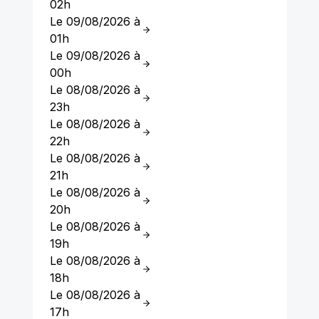
02h
Le 09/08/2026 à
01h
Le 09/08/2026 à
00h
Le 08/08/2026 à
23h
Le 08/08/2026 à
22h
Le 08/08/2026 à
21h
Le 08/08/2026 à
20h
Le 08/08/2026 à
19h
Le 08/08/2026 à
18h
Le 08/08/2026 à
17h