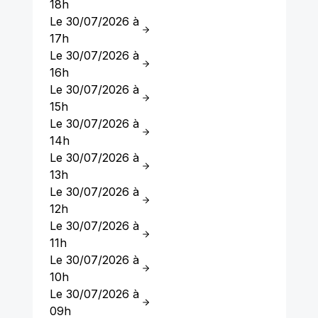
18h
Le 30/07/2026 à
17h
Le 30/07/2026 à
16h
Le 30/07/2026 à
15h
Le 30/07/2026 à
14h
Le 30/07/2026 à
13h
Le 30/07/2026 à
12h
Le 30/07/2026 à
11h
Le 30/07/2026 à
10h
Le 30/07/2026 à
09h