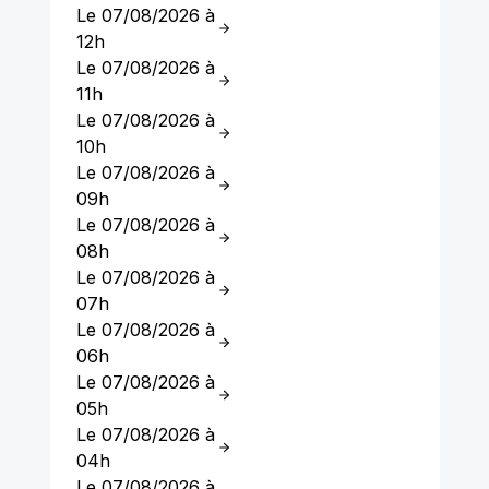
Le 07/08/2026 à
12h
Le 07/08/2026 à
11h
Le 07/08/2026 à
10h
Le 07/08/2026 à
09h
Le 07/08/2026 à
08h
Le 07/08/2026 à
07h
Le 07/08/2026 à
06h
Le 07/08/2026 à
05h
Le 07/08/2026 à
04h
Le 07/08/2026 à