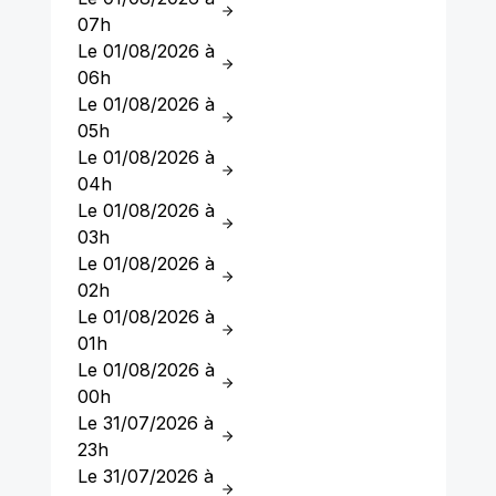
07h
Le 01/08/2026 à
06h
Le 01/08/2026 à
05h
Le 01/08/2026 à
04h
Le 01/08/2026 à
03h
Le 01/08/2026 à
02h
Le 01/08/2026 à
01h
Le 01/08/2026 à
00h
Le 31/07/2026 à
23h
Le 31/07/2026 à