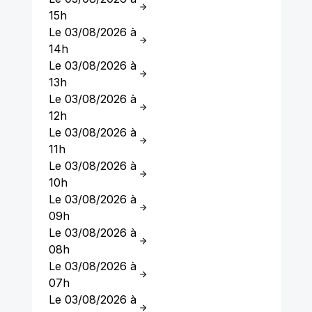
15h
Le 03/08/2026 à
14h
Le 03/08/2026 à
13h
Le 03/08/2026 à
12h
Le 03/08/2026 à
11h
Le 03/08/2026 à
10h
Le 03/08/2026 à
09h
Le 03/08/2026 à
08h
Le 03/08/2026 à
07h
Le 03/08/2026 à