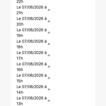
22h
Le 07/08/2026 à
21h
Le 07/08/2026 à
20h
Le 07/08/2026 à
19h
Le 07/08/2026 à
18h
Le 07/08/2026 à
17h
Le 07/08/2026 à
16h
Le 07/08/2026 à
15h
Le 07/08/2026 à
14h
Le 07/08/2026 à
13h