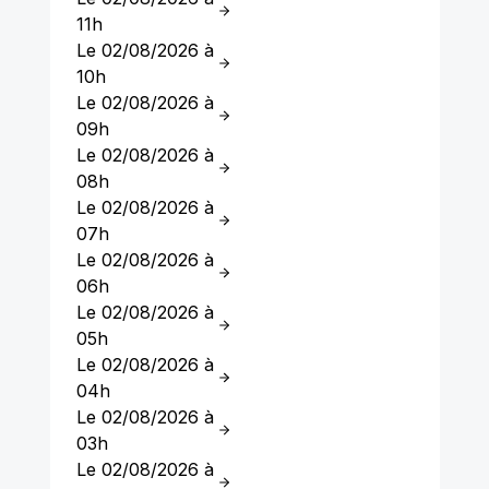
11h
Le 02/08/2026 à
10h
Le 02/08/2026 à
09h
Le 02/08/2026 à
08h
Le 02/08/2026 à
07h
Le 02/08/2026 à
06h
Le 02/08/2026 à
05h
Le 02/08/2026 à
04h
Le 02/08/2026 à
03h
Le 02/08/2026 à