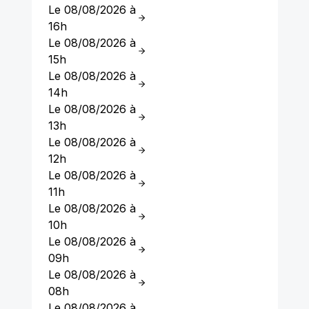
Le 08/08/2026 à
16h
Le 08/08/2026 à
15h
Le 08/08/2026 à
14h
Le 08/08/2026 à
13h
Le 08/08/2026 à
12h
Le 08/08/2026 à
11h
Le 08/08/2026 à
10h
Le 08/08/2026 à
09h
Le 08/08/2026 à
08h
Le 08/08/2026 à