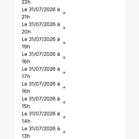
22h
Le 31/07/2026 à
21h
Le 31/07/2026 à
20h
Le 31/07/2026 à
19h
Le 31/07/2026 à
18h
Le 31/07/2026 à
17h
Le 31/07/2026 à
16h
Le 31/07/2026 à
15h
Le 31/07/2026 à
14h
Le 31/07/2026 à
13h