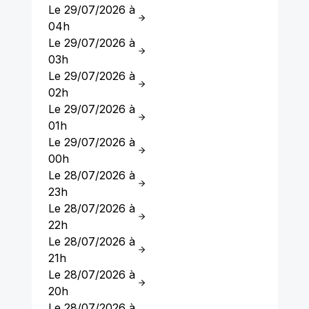
Le 29/07/2026 à
04h
Le 29/07/2026 à
03h
Le 29/07/2026 à
02h
Le 29/07/2026 à
01h
Le 29/07/2026 à
00h
Le 28/07/2026 à
23h
Le 28/07/2026 à
22h
Le 28/07/2026 à
21h
Le 28/07/2026 à
20h
Le 28/07/2026 à