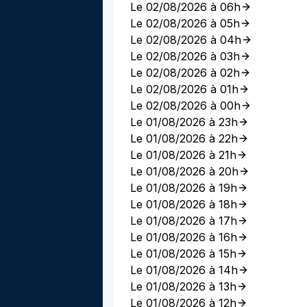
Le 02/08/2026 à 06h
Le 02/08/2026 à 05h
Le 02/08/2026 à 04h
Le 02/08/2026 à 03h
Le 02/08/2026 à 02h
Le 02/08/2026 à 01h
Le 02/08/2026 à 00h
Le 01/08/2026 à 23h
Le 01/08/2026 à 22h
Le 01/08/2026 à 21h
Le 01/08/2026 à 20h
Le 01/08/2026 à 19h
Le 01/08/2026 à 18h
Le 01/08/2026 à 17h
Le 01/08/2026 à 16h
Le 01/08/2026 à 15h
Le 01/08/2026 à 14h
Le 01/08/2026 à 13h
Le 01/08/2026 à 12h