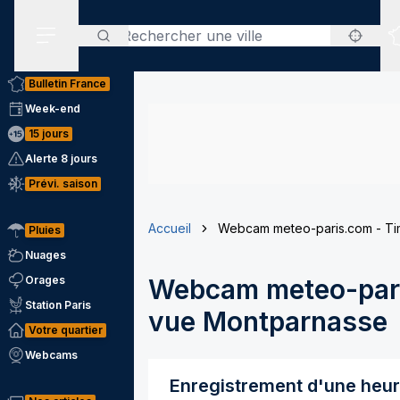
Rechercher
Menu secondaire
Bulletin France
Week-end
15 jours
Alerte 8 jours
Prévi. saison
Accueil
Webcam meteo-paris.com - Ti
Pluies
Nuages
Orages
Webcam meteo-pari
Station Paris
vue Montparnasse
Votre quartier
Webcams
Enregistrement d'une heu