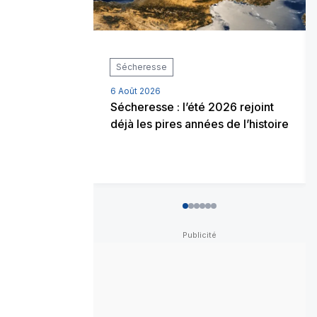
Sécheresse
6 Août 2026
Sécheresse : l’été 2026 rejoint
déjà les pires années de l’histoire
0
1
2
3
4
5