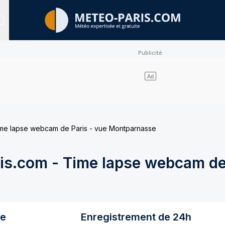
Sites expertisés
me lapse webcam de Paris - vue Montparnasse
s.com - Time lapse webcam de 
re
Enregistrement de 24h