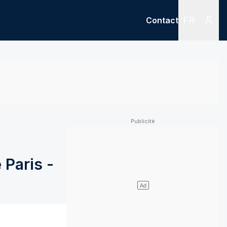
FR
Contact
Menu
Menu des
Paris -