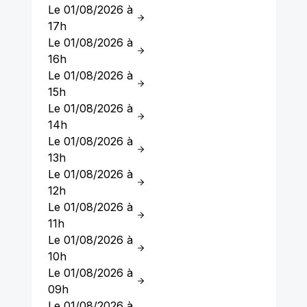
Le 01/08/2026 à
17h
Le 01/08/2026 à
16h
Le 01/08/2026 à
15h
Le 01/08/2026 à
14h
Le 01/08/2026 à
13h
Le 01/08/2026 à
12h
Le 01/08/2026 à
11h
Le 01/08/2026 à
10h
Le 01/08/2026 à
09h
Le 01/08/2026 à