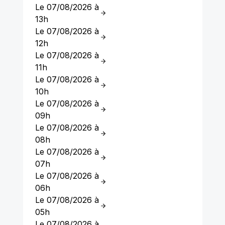
Le 07/08/2026 à
13h
Le 07/08/2026 à
12h
Le 07/08/2026 à
11h
Le 07/08/2026 à
10h
Le 07/08/2026 à
09h
Le 07/08/2026 à
08h
Le 07/08/2026 à
07h
Le 07/08/2026 à
06h
Le 07/08/2026 à
05h
Le 07/08/2026 à