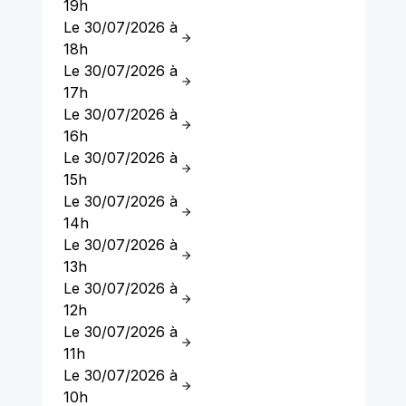
19h
Le 30/07/2026 à
18h
Le 30/07/2026 à
17h
Le 30/07/2026 à
16h
Le 30/07/2026 à
15h
Le 30/07/2026 à
14h
Le 30/07/2026 à
13h
Le 30/07/2026 à
12h
Le 30/07/2026 à
11h
Le 30/07/2026 à
10h