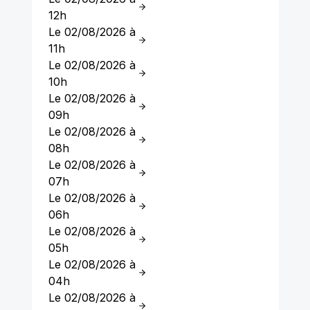
12h
Le 02/08/2026 à
11h
Le 02/08/2026 à
10h
Le 02/08/2026 à
09h
Le 02/08/2026 à
08h
Le 02/08/2026 à
07h
Le 02/08/2026 à
06h
Le 02/08/2026 à
05h
Le 02/08/2026 à
04h
Le 02/08/2026 à