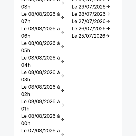
08h
Le 29/07/2026
Le 08/08/2026 à
Le 28/07/2026
07h
Le 27/07/2026
Le 08/08/2026 à
Le 26/07/2026
06h
Le 25/07/2026
Le 08/08/2026 à
05h
Le 08/08/2026 à
04h
Le 08/08/2026 à
03h
Le 08/08/2026 à
02h
Le 08/08/2026 à
01h
Le 08/08/2026 à
00h
Le 07/08/2026 à