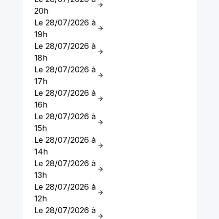
20h
Le 28/07/2026 à
19h
Le 28/07/2026 à
18h
Le 28/07/2026 à
17h
Le 28/07/2026 à
16h
Le 28/07/2026 à
15h
Le 28/07/2026 à
14h
Le 28/07/2026 à
13h
Le 28/07/2026 à
12h
Le 28/07/2026 à