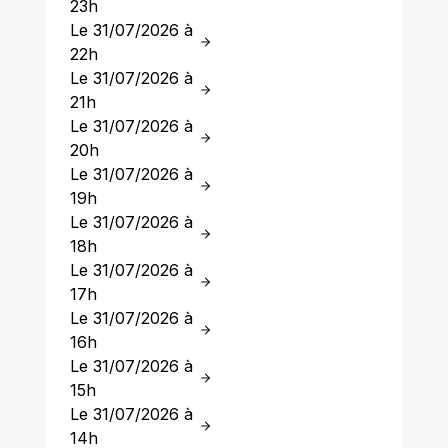
23h
Le 31/07/2026 à
22h
Le 31/07/2026 à
21h
Le 31/07/2026 à
20h
Le 31/07/2026 à
19h
Le 31/07/2026 à
18h
Le 31/07/2026 à
17h
Le 31/07/2026 à
16h
Le 31/07/2026 à
15h
Le 31/07/2026 à
14h