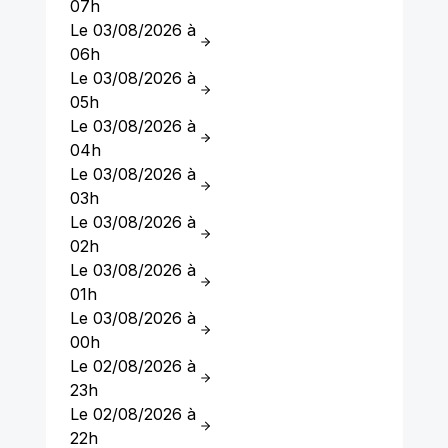
07h
Le 03/08/2026 à
06h
Le 03/08/2026 à
05h
Le 03/08/2026 à
04h
Le 03/08/2026 à
03h
Le 03/08/2026 à
02h
Le 03/08/2026 à
01h
Le 03/08/2026 à
00h
Le 02/08/2026 à
23h
Le 02/08/2026 à
22h