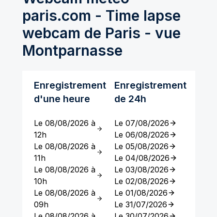
paris.com - Time lapse
webcam de Paris - vue
Montparnasse
Enregistrement
Enregistrement
d'une heure
de 24h
Le 08/08/2026 à
Le 07/08/2026
12h
Le 06/08/2026
Le 08/08/2026 à
Le 05/08/2026
11h
Le 04/08/2026
Le 08/08/2026 à
Le 03/08/2026
10h
Le 02/08/2026
Le 08/08/2026 à
Le 01/08/2026
09h
Le 31/07/2026
Le 08/08/2026 à
Le 30/07/2026