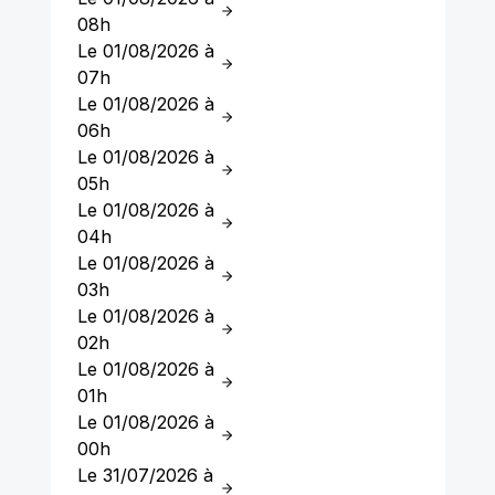
08h
Le 01/08/2026 à
07h
Le 01/08/2026 à
06h
Le 01/08/2026 à
05h
Le 01/08/2026 à
04h
Le 01/08/2026 à
03h
Le 01/08/2026 à
02h
Le 01/08/2026 à
01h
Le 01/08/2026 à
00h
Le 31/07/2026 à