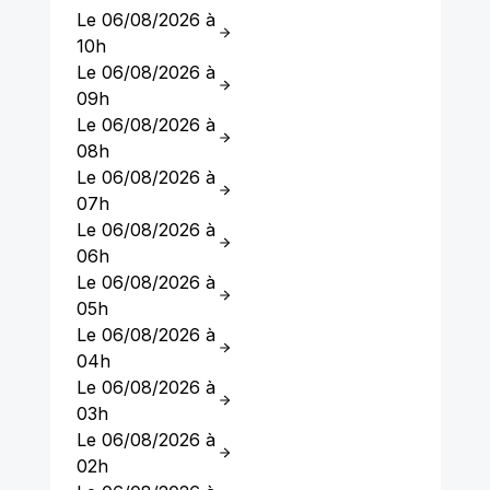
Le 06/08/2026 à
10h
Le 06/08/2026 à
09h
Le 06/08/2026 à
08h
Le 06/08/2026 à
07h
Le 06/08/2026 à
06h
Le 06/08/2026 à
05h
Le 06/08/2026 à
04h
Le 06/08/2026 à
03h
Le 06/08/2026 à
02h