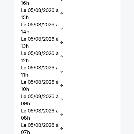
16h
Le 05/08/2026 à
15h
Le 05/08/2026 à
14h
Le 05/08/2026 à
13h
Le 05/08/2026 à
12h
Le 05/08/2026 à
11h
Le 05/08/2026 à
10h
Le 05/08/2026 à
09h
Le 05/08/2026 à
08h
Le 05/08/2026 à
07h