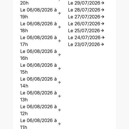
20h
Le 29/07/2026
Le 06/08/2026 à
Le 28/07/2026
19h
Le 27/07/2026
Le 06/08/2026 à
Le 26/07/2026
18h
Le 25/07/2026
Le 06/08/2026 à
Le 24/07/2026
17h
Le 23/07/2026
Le 06/08/2026 à
16h
Le 06/08/2026 à
15h
Le 06/08/2026 à
14h
Le 06/08/2026 à
13h
Le 06/08/2026 à
12h
Le 06/08/2026 à
11h