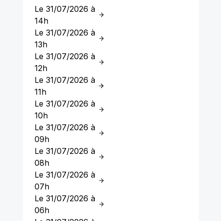
Le 31/07/2026 à
14h
Le 31/07/2026 à
13h
Le 31/07/2026 à
12h
Le 31/07/2026 à
11h
Le 31/07/2026 à
10h
Le 31/07/2026 à
09h
Le 31/07/2026 à
08h
Le 31/07/2026 à
07h
Le 31/07/2026 à
06h