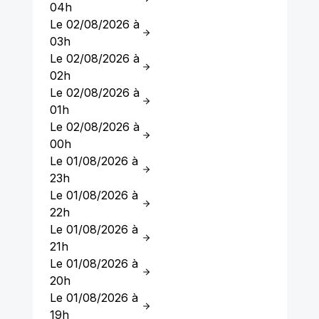
04h
Le 02/08/2026 à
03h
Le 02/08/2026 à
02h
Le 02/08/2026 à
01h
Le 02/08/2026 à
00h
Le 01/08/2026 à
23h
Le 01/08/2026 à
22h
Le 01/08/2026 à
21h
Le 01/08/2026 à
20h
Le 01/08/2026 à
19h