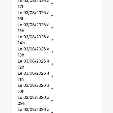
Le 03/08/2026 à
17h
Le 03/08/2026 à
16h
Le 03/08/2026 à
15h
Le 03/08/2026 à
14h
Le 03/08/2026 à
13h
Le 03/08/2026 à
12h
Le 03/08/2026 à
11h
Le 03/08/2026 à
10h
Le 03/08/2026 à
09h
Le 03/08/2026 à