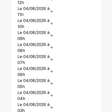
12h
Le 04/08/2026 à
11h
Le 04/08/2026 à
10h
Le 04/08/2026 à
09h
Le 04/08/2026 à
08h
Le 04/08/2026 à
07h
Le 04/08/2026 à
06h
Le 04/08/2026 à
05h
Le 04/08/2026 à
04h
Le 04/08/2026 à
03h