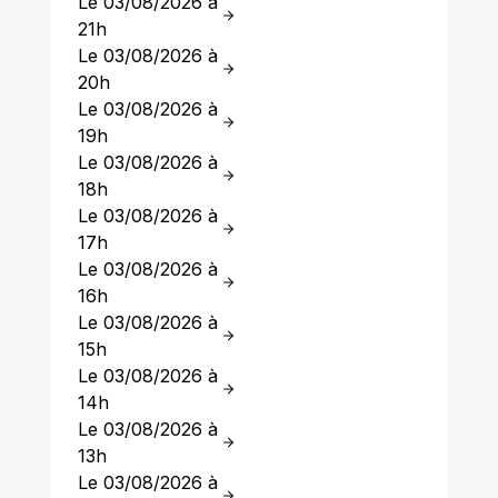
Le 03/08/2026 à
21h
Le 03/08/2026 à
20h
Le 03/08/2026 à
19h
Le 03/08/2026 à
18h
Le 03/08/2026 à
17h
Le 03/08/2026 à
16h
Le 03/08/2026 à
15h
Le 03/08/2026 à
14h
Le 03/08/2026 à
13h
Le 03/08/2026 à