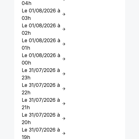
04h
Le 01/08/2026 à
03h
Le 01/08/2026 à
02h
Le 01/08/2026 à
01h
Le 01/08/2026 à
00h
Le 31/07/2026 à
23h
Le 31/07/2026 à
22h
Le 31/07/2026 à
21h
Le 31/07/2026 à
20h
Le 31/07/2026 à
19h