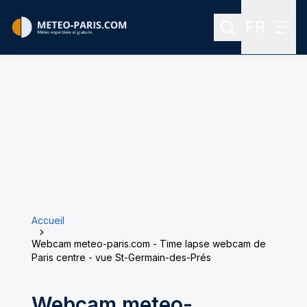
FR
Rechercher
Menu
Menu des
Accueil
Webcam meteo-paris.com - Time lapse webcam de
Paris centre - vue St-Germain-des-Prés
Webcam meteo-