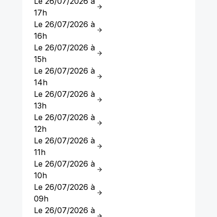
Le 26/07/2026 à
17h
Le 26/07/2026 à
16h
Le 26/07/2026 à
15h
Le 26/07/2026 à
14h
Le 26/07/2026 à
13h
Le 26/07/2026 à
12h
Le 26/07/2026 à
11h
Le 26/07/2026 à
10h
Le 26/07/2026 à
09h
Le 26/07/2026 à