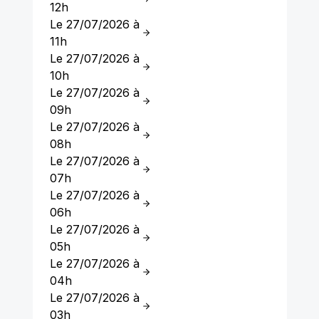
12h
Le 27/07/2026 à
11h
Le 27/07/2026 à
10h
Le 27/07/2026 à
09h
Le 27/07/2026 à
08h
Le 27/07/2026 à
07h
Le 27/07/2026 à
06h
Le 27/07/2026 à
05h
Le 27/07/2026 à
04h
Le 27/07/2026 à
03h