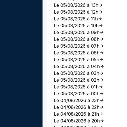
Le 05/08/2026 à 13h
Le 05/08/2026 à 12h
Le 05/08/2026 à 11h
Le 05/08/2026 à 10h
Le 05/08/2026 à 09h
Le 05/08/2026 à 08h
Le 05/08/2026 à 07h
Le 05/08/2026 à 06h
Le 05/08/2026 à 05h
Le 05/08/2026 à 04h
Le 05/08/2026 à 03h
Le 05/08/2026 à 02h
Le 05/08/2026 à 01h
Le 05/08/2026 à 00h
Le 04/08/2026 à 23h
Le 04/08/2026 à 22h
Le 04/08/2026 à 21h
Le 04/08/2026 à 20h