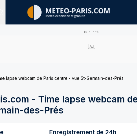
Sites expertisés
e lapse webcam de Paris centre - vue St-Germain-des-Prés
s.com - Time lapse webcam de
rmain-des-Prés
re
Enregistrement de 24h