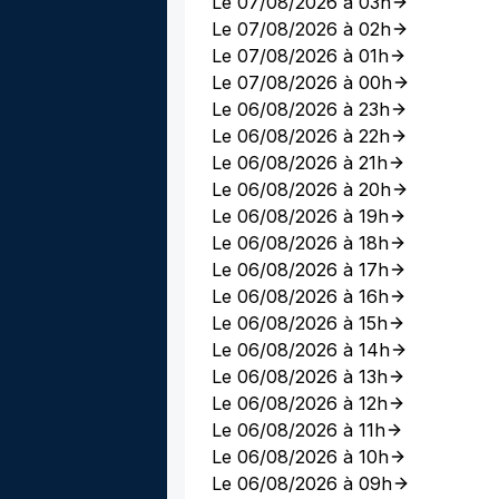
Le 07/08/2026 à 03h
Le 07/08/2026 à 02h
Le 07/08/2026 à 01h
Le 07/08/2026 à 00h
Le 06/08/2026 à 23h
Le 06/08/2026 à 22h
Le 06/08/2026 à 21h
Le 06/08/2026 à 20h
Le 06/08/2026 à 19h
Le 06/08/2026 à 18h
Le 06/08/2026 à 17h
Le 06/08/2026 à 16h
Le 06/08/2026 à 15h
Le 06/08/2026 à 14h
Le 06/08/2026 à 13h
Le 06/08/2026 à 12h
Le 06/08/2026 à 11h
Le 06/08/2026 à 10h
Le 06/08/2026 à 09h