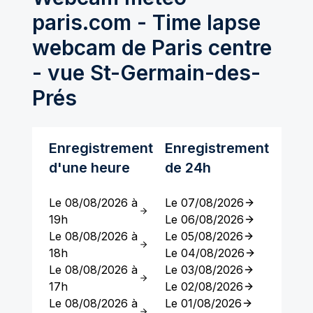
paris.com - Time lapse
webcam de Paris centre
- vue St-Germain-des-
Prés
Enregistrement
Enregistrement
d'une heure
de 24h
Le 08/08/2026 à
Le 07/08/2026
19h
Le 06/08/2026
Le 08/08/2026 à
Le 05/08/2026
18h
Le 04/08/2026
Le 08/08/2026 à
Le 03/08/2026
17h
Le 02/08/2026
Le 08/08/2026 à
Le 01/08/2026