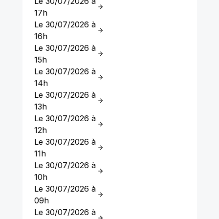
Le 30/07/2026 à
17h
Le 30/07/2026 à
16h
Le 30/07/2026 à
15h
Le 30/07/2026 à
14h
Le 30/07/2026 à
13h
Le 30/07/2026 à
12h
Le 30/07/2026 à
11h
Le 30/07/2026 à
10h
Le 30/07/2026 à
09h
Le 30/07/2026 à