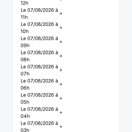
12h
Le 07/08/2026 à
11h
Le 07/08/2026 à
10h
Le 07/08/2026 à
09h
Le 07/08/2026 à
08h
Le 07/08/2026 à
07h
Le 07/08/2026 à
06h
Le 07/08/2026 à
05h
Le 07/08/2026 à
04h
Le 07/08/2026 à
03h