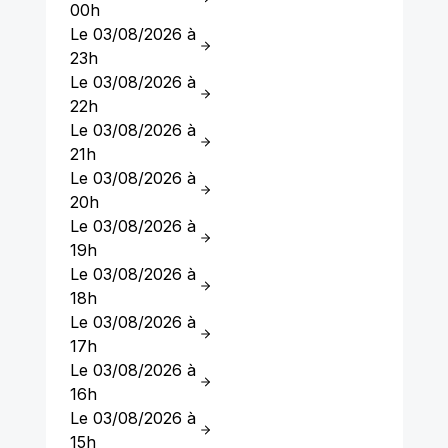
00h
Le 03/08/2026 à
23h
Le 03/08/2026 à
22h
Le 03/08/2026 à
21h
Le 03/08/2026 à
20h
Le 03/08/2026 à
19h
Le 03/08/2026 à
18h
Le 03/08/2026 à
17h
Le 03/08/2026 à
16h
Le 03/08/2026 à
15h