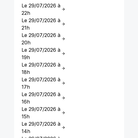
Le 29/07/2026 à
22h
Le 29/07/2026 à
21h
Le 29/07/2026 à
20h
Le 29/07/2026 à
19h
Le 29/07/2026 à
18h
Le 29/07/2026 à
17h
Le 29/07/2026 à
16h
Le 29/07/2026 à
15h
Le 29/07/2026 à
14h