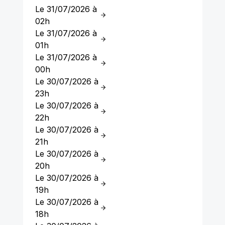
Le 31/07/2026 à
02h
Le 31/07/2026 à
01h
Le 31/07/2026 à
00h
Le 30/07/2026 à
23h
Le 30/07/2026 à
22h
Le 30/07/2026 à
21h
Le 30/07/2026 à
20h
Le 30/07/2026 à
19h
Le 30/07/2026 à
18h