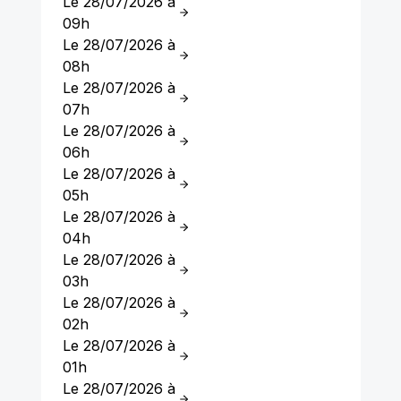
Le 28/07/2026 à
09h
Le 28/07/2026 à
08h
Le 28/07/2026 à
07h
Le 28/07/2026 à
06h
Le 28/07/2026 à
05h
Le 28/07/2026 à
04h
Le 28/07/2026 à
03h
Le 28/07/2026 à
02h
Le 28/07/2026 à
01h
Le 28/07/2026 à