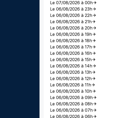
Le 07/08/2026 à 00h
Le 06/08/2026 à 23h
Le 06/08/2026 à 22h
Le 06/08/2026 à 21h
Le 06/08/2026 à 20h
Le 06/08/2026 à 19h
Le 06/08/2026 à 18h
Le 06/08/2026 à 17h
Le 06/08/2026 à 16h
Le 06/08/2026 à 15h
Le 06/08/2026 à 14h
Le 06/08/2026 à 13h
Le 06/08/2026 à 12h
Le 06/08/2026 à 11h
Le 06/08/2026 à 10h
Le 06/08/2026 à 09h
Le 06/08/2026 à 08h
Le 06/08/2026 à 07h
Le 06/08/2026 à 06h