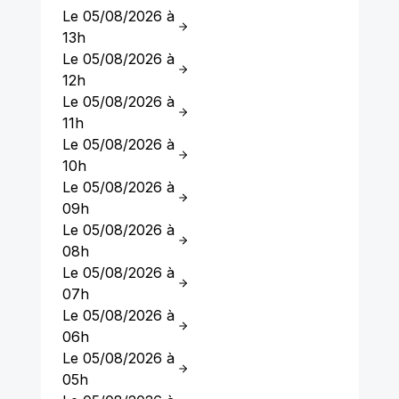
Le 05/08/2026 à
13h
Le 05/08/2026 à
12h
Le 05/08/2026 à
11h
Le 05/08/2026 à
10h
Le 05/08/2026 à
09h
Le 05/08/2026 à
08h
Le 05/08/2026 à
07h
Le 05/08/2026 à
06h
Le 05/08/2026 à
05h