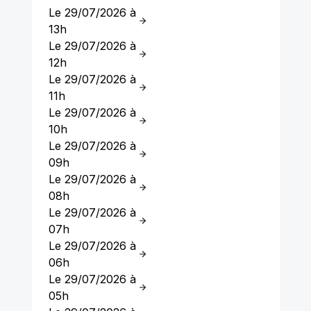
Le 29/07/2026 à
13h
Le 29/07/2026 à
12h
Le 29/07/2026 à
11h
Le 29/07/2026 à
10h
Le 29/07/2026 à
09h
Le 29/07/2026 à
08h
Le 29/07/2026 à
07h
Le 29/07/2026 à
06h
Le 29/07/2026 à
05h