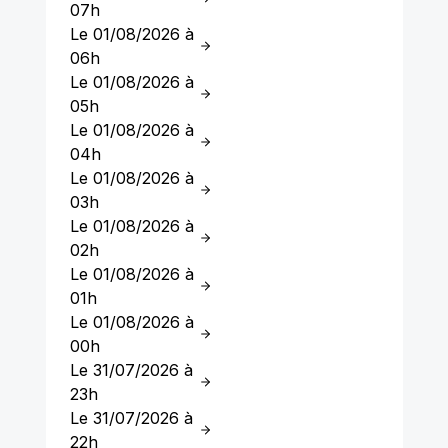
07h
Le 01/08/2026 à
06h
Le 01/08/2026 à
05h
Le 01/08/2026 à
04h
Le 01/08/2026 à
03h
Le 01/08/2026 à
02h
Le 01/08/2026 à
01h
Le 01/08/2026 à
00h
Le 31/07/2026 à
23h
Le 31/07/2026 à
22h