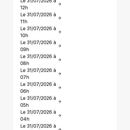
Le 31/07/2026 à
12h
Le 31/07/2026 à
11h
Le 31/07/2026 à
10h
Le 31/07/2026 à
09h
Le 31/07/2026 à
08h
Le 31/07/2026 à
07h
Le 31/07/2026 à
06h
Le 31/07/2026 à
05h
Le 31/07/2026 à
04h
Le 31/07/2026 à