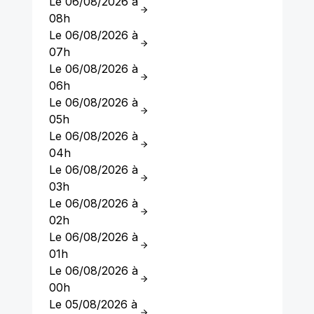
Le 06/08/2026 à
08h
Le 06/08/2026 à
07h
Le 06/08/2026 à
06h
Le 06/08/2026 à
05h
Le 06/08/2026 à
04h
Le 06/08/2026 à
03h
Le 06/08/2026 à
02h
Le 06/08/2026 à
01h
Le 06/08/2026 à
00h
Le 05/08/2026 à