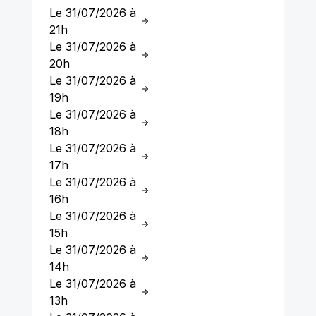
Le 31/07/2026 à
21h
Le 31/07/2026 à
20h
Le 31/07/2026 à
19h
Le 31/07/2026 à
18h
Le 31/07/2026 à
17h
Le 31/07/2026 à
16h
Le 31/07/2026 à
15h
Le 31/07/2026 à
14h
Le 31/07/2026 à
13h