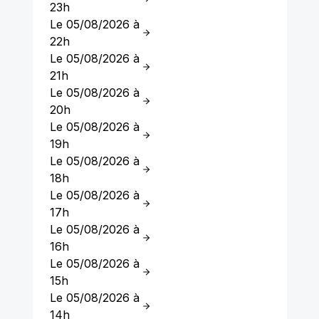
23h
Le 05/08/2026 à
22h
Le 05/08/2026 à
21h
Le 05/08/2026 à
20h
Le 05/08/2026 à
19h
Le 05/08/2026 à
18h
Le 05/08/2026 à
17h
Le 05/08/2026 à
16h
Le 05/08/2026 à
15h
Le 05/08/2026 à
14h