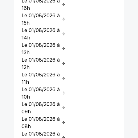
Le 01/08/2026 à
16h
Le 01/08/2026 à
15h
Le 01/08/2026 à
14h
Le 01/08/2026 à
13h
Le 01/08/2026 à
12h
Le 01/08/2026 à
11h
Le 01/08/2026 à
10h
Le 01/08/2026 à
09h
Le 01/08/2026 à
08h
Le 01/08/2026 à