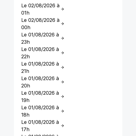
Le 02/08/2026 à
01h
Le 02/08/2026 à
00h
Le 01/08/2026 à
23h
Le 01/08/2026 à
22h
Le 01/08/2026 à
21h
Le 01/08/2026 à
20h
Le 01/08/2026 à
19h
Le 01/08/2026 à
18h
Le 01/08/2026 à
17h