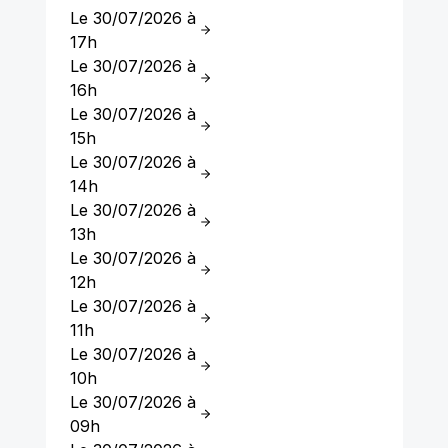
Le 30/07/2026 à
17h
Le 30/07/2026 à
16h
Le 30/07/2026 à
15h
Le 30/07/2026 à
14h
Le 30/07/2026 à
13h
Le 30/07/2026 à
12h
Le 30/07/2026 à
11h
Le 30/07/2026 à
10h
Le 30/07/2026 à
09h