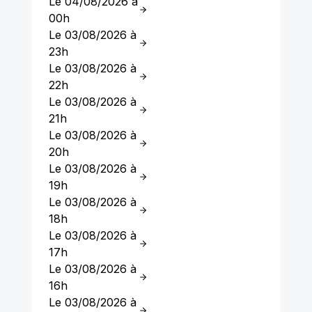
Le 04/08/2026 à
00h
Le 03/08/2026 à
23h
Le 03/08/2026 à
22h
Le 03/08/2026 à
21h
Le 03/08/2026 à
20h
Le 03/08/2026 à
19h
Le 03/08/2026 à
18h
Le 03/08/2026 à
17h
Le 03/08/2026 à
16h
Le 03/08/2026 à