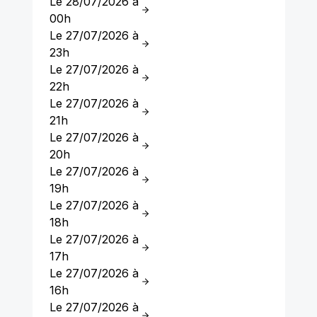
Le 28/07/2026 à
00h
Le 27/07/2026 à
23h
Le 27/07/2026 à
22h
Le 27/07/2026 à
21h
Le 27/07/2026 à
20h
Le 27/07/2026 à
19h
Le 27/07/2026 à
18h
Le 27/07/2026 à
17h
Le 27/07/2026 à
16h
Le 27/07/2026 à