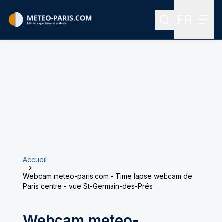
FR
Rechercher
Menu
Menu des
Accueil
Webcam meteo-paris.com - Time lapse webcam de
Paris centre - vue St-Germain-des-Prés
Webcam meteo-