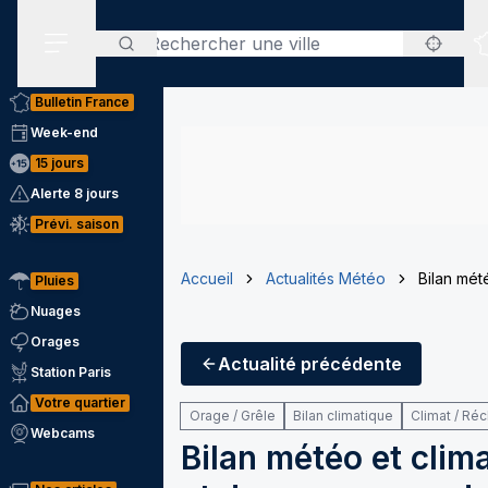
Rechercher
Menu secondaire
Bulletin France
Week-end
15 jours
Alerte 8 jours
Prévi. saison
Accueil
Actualités Météo
Bilan mét
Pluies
Nuages
Orages
Actualité
précédente
Station Paris
Votre quartier
Orage / Grêle
Bilan climatique
Climat / Ré
Webcams
Bilan météo et clim