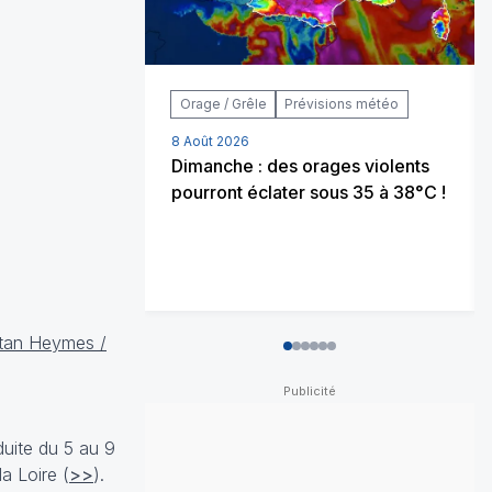
Orage / Grêle
Prévisions météo
8 Août 2026
Dimanche : des orages violents
pourront éclater sous 35 à 38°C !
etan Heymes /
0
1
2
3
4
5
duite du 5 au 9
a Loire (
>>
).