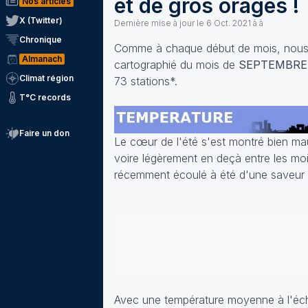
et de gros orages !
Nos articles
X (Twitter)
Dernière mise à jour le
6 Oct. 2021 à à
Chronique
Comme à chaque début de mois, nous v
Almanach
cartographié du mois de
SEPTEMBRE
Climat région
73 stations*.
T°C records
Faire un don
Le cœur de l'été s'est montré bien m
voire légèrement en deçà entre les moi
récemment écoulé à été d'une saveur pl
Avec une température moyenne à l'éche