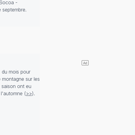
 Socoa -
e septembre.
e du mois pour
 montagne sur les
a saison ont eu
e l'automne (
>>
).