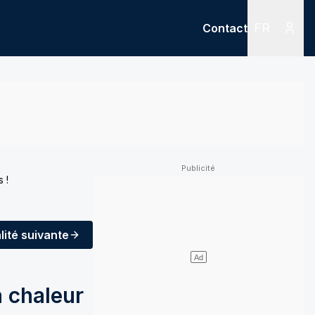
FR
Contact
Menu
Menu des
 !
lité
suivante
a chaleur