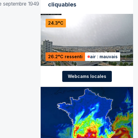
 de septembre 1949
cliquables
24.3°C
26.2°C ressenti
air : mauvais
Webcams locales