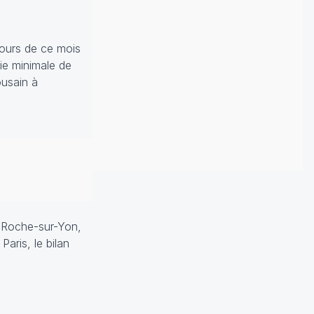
cours de ce mois
ie minimale de
ousain à
a Roche-sur-Yon,
aris, le bilan