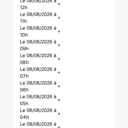
Le 08/08/2026 à
12h
Le 08/08/2026 à
11h
Le 08/08/2026 à
10h
Le 08/08/2026 à
09h
Le 08/08/2026 à
08h
Le 08/08/2026 à
07h
Le 08/08/2026 à
06h
Le 08/08/2026 à
05h
Le 08/08/2026 à
04h
Le 08/08/2026 à