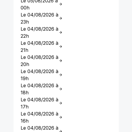
Le 05/08/2026 à
00h
Le 04/08/2026 à
23h
Le 04/08/2026 à
22h
Le 04/08/2026 à
21h
Le 04/08/2026 à
20h
Le 04/08/2026 à
19h
Le 04/08/2026 à
18h
Le 04/08/2026 à
17h
Le 04/08/2026 à
16h
Le 04/08/2026 à