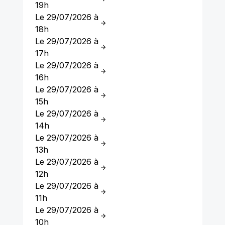
19h
Le 29/07/2026 à
18h
Le 29/07/2026 à
17h
Le 29/07/2026 à
16h
Le 29/07/2026 à
15h
Le 29/07/2026 à
14h
Le 29/07/2026 à
13h
Le 29/07/2026 à
12h
Le 29/07/2026 à
11h
Le 29/07/2026 à
10h