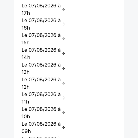
Le 07/08/2026 à
17h
Le 07/08/2026 à
16h
Le 07/08/2026 à
15h
Le 07/08/2026 à
14h
Le 07/08/2026 à
13h
Le 07/08/2026 à
12h
Le 07/08/2026 à
11h
Le 07/08/2026 à
10h
Le 07/08/2026 à
09h