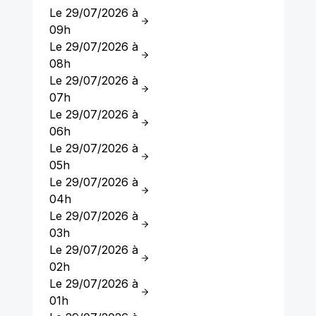
Le 29/07/2026 à
09h
Le 29/07/2026 à
08h
Le 29/07/2026 à
07h
Le 29/07/2026 à
06h
Le 29/07/2026 à
05h
Le 29/07/2026 à
04h
Le 29/07/2026 à
03h
Le 29/07/2026 à
02h
Le 29/07/2026 à
01h