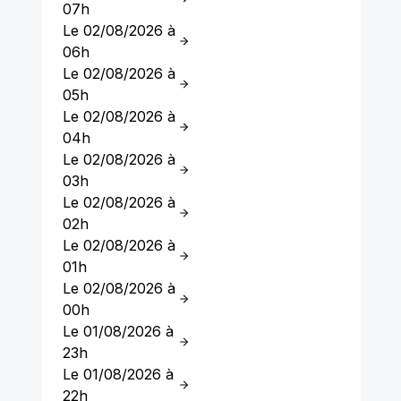
07h
Le 02/08/2026 à
06h
Le 02/08/2026 à
05h
Le 02/08/2026 à
04h
Le 02/08/2026 à
03h
Le 02/08/2026 à
02h
Le 02/08/2026 à
01h
Le 02/08/2026 à
00h
Le 01/08/2026 à
23h
Le 01/08/2026 à
22h