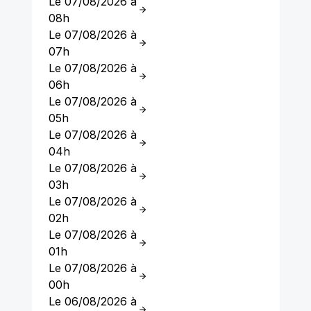
Le 07/08/2026 à
08h
Le 07/08/2026 à
07h
Le 07/08/2026 à
06h
Le 07/08/2026 à
05h
Le 07/08/2026 à
04h
Le 07/08/2026 à
03h
Le 07/08/2026 à
02h
Le 07/08/2026 à
01h
Le 07/08/2026 à
00h
Le 06/08/2026 à