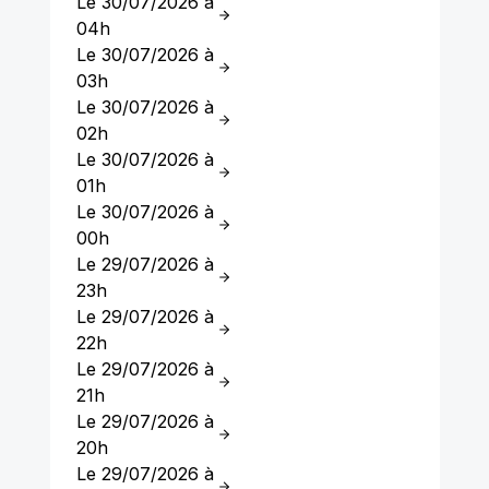
Le 30/07/2026 à
04h
Le 30/07/2026 à
03h
Le 30/07/2026 à
02h
Le 30/07/2026 à
01h
Le 30/07/2026 à
00h
Le 29/07/2026 à
23h
Le 29/07/2026 à
22h
Le 29/07/2026 à
21h
Le 29/07/2026 à
20h
Le 29/07/2026 à