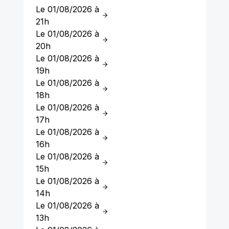
Le 01/08/2026 à
21h
Le 01/08/2026 à
20h
Le 01/08/2026 à
19h
Le 01/08/2026 à
18h
Le 01/08/2026 à
17h
Le 01/08/2026 à
16h
Le 01/08/2026 à
15h
Le 01/08/2026 à
14h
Le 01/08/2026 à
13h