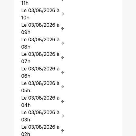
11h
Le 03/08/2026 à
10h
Le 03/08/2026 à
09h
Le 03/08/2026 à
08h
Le 03/08/2026 à
07h
Le 03/08/2026 à
06h
Le 03/08/2026 à
05h
Le 03/08/2026 à
04h
Le 03/08/2026 à
03h
Le 03/08/2026 à
02h