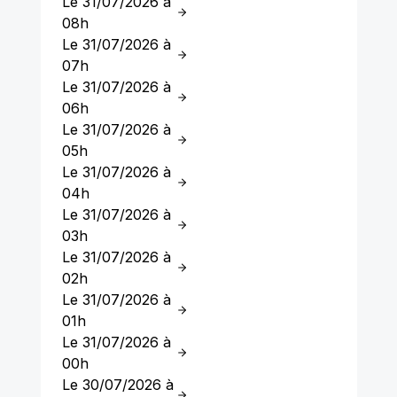
Le 31/07/2026 à
08h
Le 31/07/2026 à
07h
Le 31/07/2026 à
06h
Le 31/07/2026 à
05h
Le 31/07/2026 à
04h
Le 31/07/2026 à
03h
Le 31/07/2026 à
02h
Le 31/07/2026 à
01h
Le 31/07/2026 à
00h
Le 30/07/2026 à