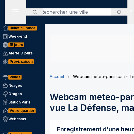
Rechercher
Menu secondaire
Bulletin France
Week-end
15 jours
Alerte 8 jours
Prévi. saison
Accueil
Webcam meteo-paris.com - Tim
Pluies
Nuages
Orages
Webcam meteo-pari
Station Paris
vue La Défense, mai
Votre quartier
Webcams
Enregistrement d'une heu