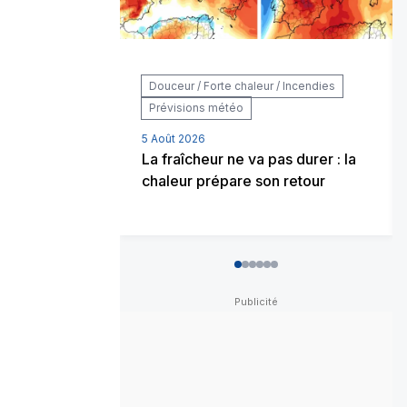
Douceur / Forte chaleur / Incendies
Prévisions météo
5 Août 2026
La fraîcheur ne va pas durer : la
chaleur prépare son retour
0
1
2
3
4
5