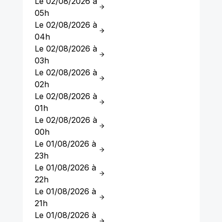
Le 02/08/2026 à
05h
Le 02/08/2026 à
04h
Le 02/08/2026 à
03h
Le 02/08/2026 à
02h
Le 02/08/2026 à
01h
Le 02/08/2026 à
00h
Le 01/08/2026 à
23h
Le 01/08/2026 à
22h
Le 01/08/2026 à
21h
Le 01/08/2026 à