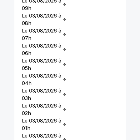
Le 03/08/2026 à
09h
Le 03/08/2026 à
08h
Le 03/08/2026 à
07h
Le 03/08/2026 à
06h
Le 03/08/2026 à
05h
Le 03/08/2026 à
04h
Le 03/08/2026 à
03h
Le 03/08/2026 à
02h
Le 03/08/2026 à
01h
Le 03/08/2026 à