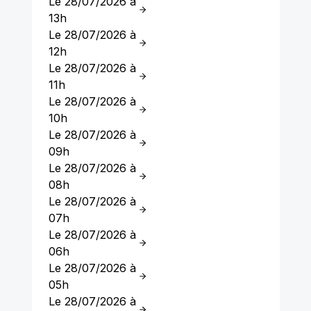
Le 28/07/2026 à
13h
Le 28/07/2026 à
12h
Le 28/07/2026 à
11h
Le 28/07/2026 à
10h
Le 28/07/2026 à
09h
Le 28/07/2026 à
08h
Le 28/07/2026 à
07h
Le 28/07/2026 à
06h
Le 28/07/2026 à
05h
Le 28/07/2026 à