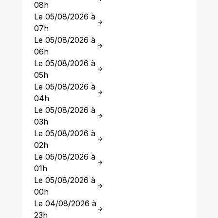
08h
Le 05/08/2026 à
07h
Le 05/08/2026 à
06h
Le 05/08/2026 à
05h
Le 05/08/2026 à
04h
Le 05/08/2026 à
03h
Le 05/08/2026 à
02h
Le 05/08/2026 à
01h
Le 05/08/2026 à
00h
Le 04/08/2026 à
23h