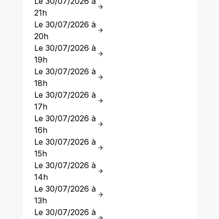
Le 30/07/2026 à
21h
Le 30/07/2026 à
20h
Le 30/07/2026 à
19h
Le 30/07/2026 à
18h
Le 30/07/2026 à
17h
Le 30/07/2026 à
16h
Le 30/07/2026 à
15h
Le 30/07/2026 à
14h
Le 30/07/2026 à
13h
Le 30/07/2026 à