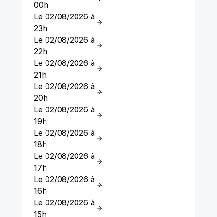
00h
Le 02/08/2026 à
23h
Le 02/08/2026 à
22h
Le 02/08/2026 à
21h
Le 02/08/2026 à
20h
Le 02/08/2026 à
19h
Le 02/08/2026 à
18h
Le 02/08/2026 à
17h
Le 02/08/2026 à
16h
Le 02/08/2026 à
15h