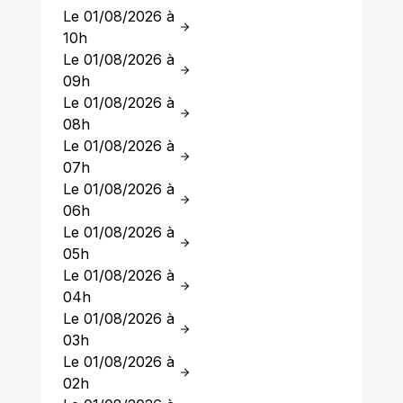
Le 01/08/2026 à
10h
Le 01/08/2026 à
09h
Le 01/08/2026 à
08h
Le 01/08/2026 à
07h
Le 01/08/2026 à
06h
Le 01/08/2026 à
05h
Le 01/08/2026 à
04h
Le 01/08/2026 à
03h
Le 01/08/2026 à
02h