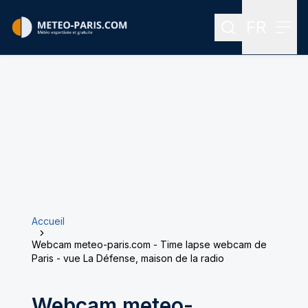
FR
Rechercher
Menu
Menu des
Accueil
Webcam meteo-paris.com - Time lapse webcam de
Paris - vue La Défense, maison de la radio
Webcam meteo-