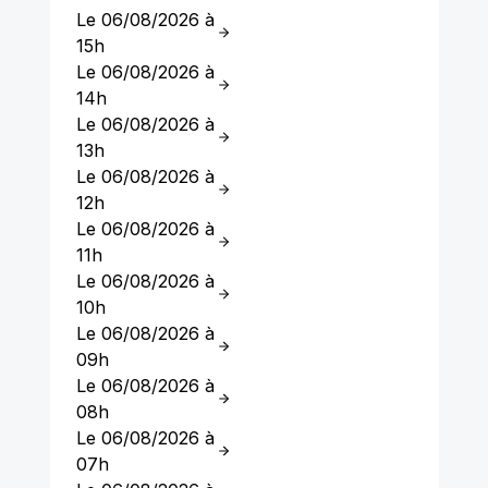
Le 06/08/2026 à
15h
Le 06/08/2026 à
14h
Le 06/08/2026 à
13h
Le 06/08/2026 à
12h
Le 06/08/2026 à
11h
Le 06/08/2026 à
10h
Le 06/08/2026 à
09h
Le 06/08/2026 à
08h
Le 06/08/2026 à
07h