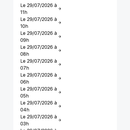
Le 29/07/2026 à
11h
Le 29/07/2026 à
10h
Le 29/07/2026 à
09h
Le 29/07/2026 à
08h
Le 29/07/2026 à
07h
Le 29/07/2026 à
06h
Le 29/07/2026 à
05h
Le 29/07/2026 à
04h
Le 29/07/2026 à
03h