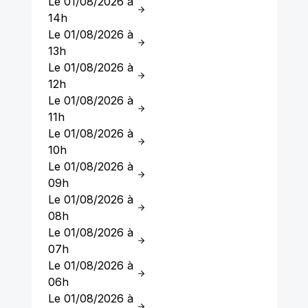
Le 01/08/2026 à
14h
Le 01/08/2026 à
13h
Le 01/08/2026 à
12h
Le 01/08/2026 à
11h
Le 01/08/2026 à
10h
Le 01/08/2026 à
09h
Le 01/08/2026 à
08h
Le 01/08/2026 à
07h
Le 01/08/2026 à
06h
Le 01/08/2026 à