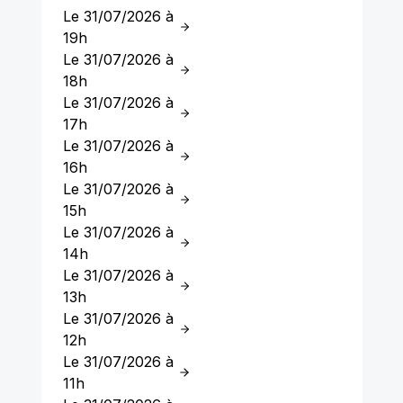
Le 31/07/2026 à
19h
Le 31/07/2026 à
18h
Le 31/07/2026 à
17h
Le 31/07/2026 à
16h
Le 31/07/2026 à
15h
Le 31/07/2026 à
14h
Le 31/07/2026 à
13h
Le 31/07/2026 à
12h
Le 31/07/2026 à
11h