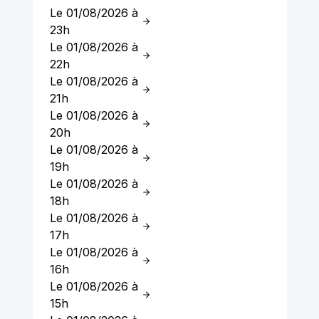
Le 01/08/2026 à
23h
Le 01/08/2026 à
22h
Le 01/08/2026 à
21h
Le 01/08/2026 à
20h
Le 01/08/2026 à
19h
Le 01/08/2026 à
18h
Le 01/08/2026 à
17h
Le 01/08/2026 à
16h
Le 01/08/2026 à
15h