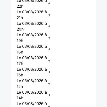
Le 03/08/2026 à
22h
Le 03/08/2026 à
21h
Le 03/08/2026 à
20h
Le 03/08/2026 à
19h
Le 03/08/2026 à
18h
Le 03/08/2026 à
17h
Le 03/08/2026 à
16h
Le 03/08/2026 à
15h
Le 03/08/2026 à
14h
Le 03/08/2026 à