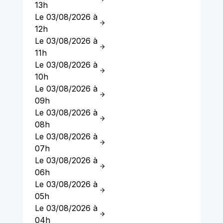
13h
Le 03/08/2026 à
12h
Le 03/08/2026 à
11h
Le 03/08/2026 à
10h
Le 03/08/2026 à
09h
Le 03/08/2026 à
08h
Le 03/08/2026 à
07h
Le 03/08/2026 à
06h
Le 03/08/2026 à
05h
Le 03/08/2026 à
04h