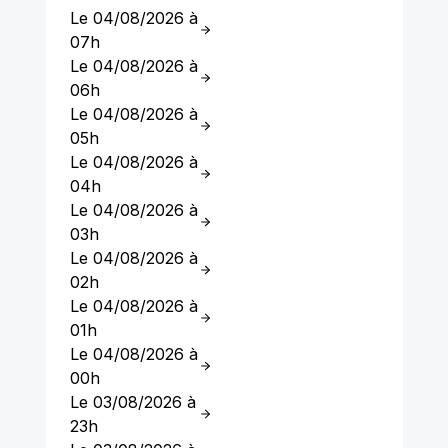
Le 04/08/2026 à
07h
Le 04/08/2026 à
06h
Le 04/08/2026 à
05h
Le 04/08/2026 à
04h
Le 04/08/2026 à
03h
Le 04/08/2026 à
02h
Le 04/08/2026 à
01h
Le 04/08/2026 à
00h
Le 03/08/2026 à
23h