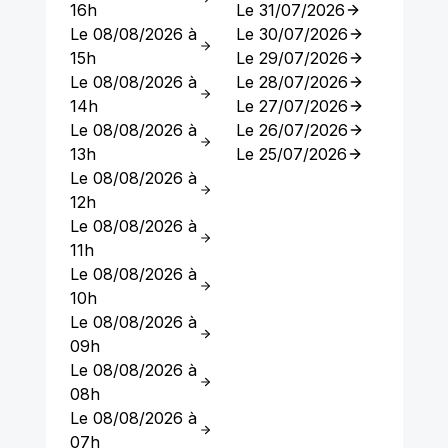
16h
Le 31/07/2026
Le 08/08/2026 à
Le 30/07/2026
15h
Le 29/07/2026
Le 08/08/2026 à
Le 28/07/2026
14h
Le 27/07/2026
Le 08/08/2026 à
Le 26/07/2026
13h
Le 25/07/2026
Le 08/08/2026 à
12h
Le 08/08/2026 à
11h
Le 08/08/2026 à
10h
Le 08/08/2026 à
09h
Le 08/08/2026 à
08h
Le 08/08/2026 à
07h