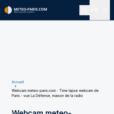
FR
Rechercher
Menu
Menu des
Accueil
Webcam meteo-paris.com - Time lapse webcam de
Paris - vue La Défense, maison de la radio
Webcam meteo-