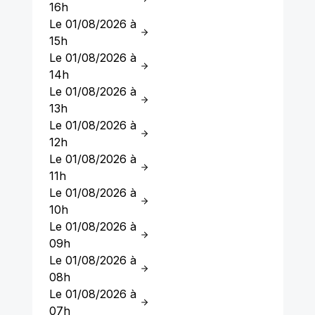
16h
Le 01/08/2026 à
15h
Le 01/08/2026 à
14h
Le 01/08/2026 à
13h
Le 01/08/2026 à
12h
Le 01/08/2026 à
11h
Le 01/08/2026 à
10h
Le 01/08/2026 à
09h
Le 01/08/2026 à
08h
Le 01/08/2026 à
07h