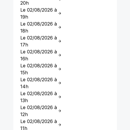
20h
Le 02/08/2026 à
19h
Le 02/08/2026 à
18h
Le 02/08/2026 à
17h
Le 02/08/2026 à
16h
Le 02/08/2026 à
15h
Le 02/08/2026 à
14h
Le 02/08/2026 à
13h
Le 02/08/2026 à
12h
Le 02/08/2026 à
11h