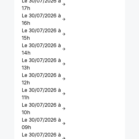
Le 30/07/2026 à
17h
Le 30/07/2026 à
16h
Le 30/07/2026 à
15h
Le 30/07/2026 à
14h
Le 30/07/2026 à
13h
Le 30/07/2026 à
12h
Le 30/07/2026 à
11h
Le 30/07/2026 à
10h
Le 30/07/2026 à
09h
Le 30/07/2026 à