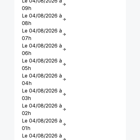
Le 04/08/2026 à
09h
Le 04/08/2026 à
08h
Le 04/08/2026 à
07h
Le 04/08/2026 à
06h
Le 04/08/2026 à
05h
Le 04/08/2026 à
04h
Le 04/08/2026 à
03h
Le 04/08/2026 à
02h
Le 04/08/2026 à
01h
Le 04/08/2026 à