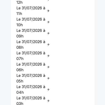
12h
Le 31/07/2026 à
11h
Le 31/07/2026 à
10h
Le 31/07/2026 à
09h
Le 31/07/2026 à
08h
Le 31/07/2026 à
07h
Le 31/07/2026 à
06h
Le 31/07/2026 à
05h
Le 31/07/2026 à
04h
Le 31/07/2026 à
03h