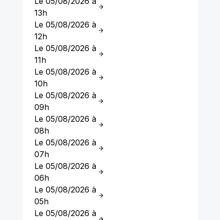
Le 05/08/2026 à
13h
Le 05/08/2026 à
12h
Le 05/08/2026 à
11h
Le 05/08/2026 à
10h
Le 05/08/2026 à
09h
Le 05/08/2026 à
08h
Le 05/08/2026 à
07h
Le 05/08/2026 à
06h
Le 05/08/2026 à
05h
Le 05/08/2026 à