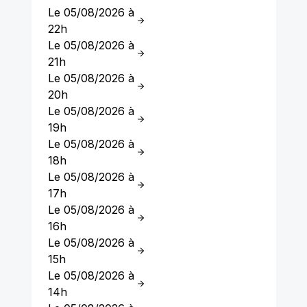
Le 05/08/2026 à
22h
Le 05/08/2026 à
21h
Le 05/08/2026 à
20h
Le 05/08/2026 à
19h
Le 05/08/2026 à
18h
Le 05/08/2026 à
17h
Le 05/08/2026 à
16h
Le 05/08/2026 à
15h
Le 05/08/2026 à
14h