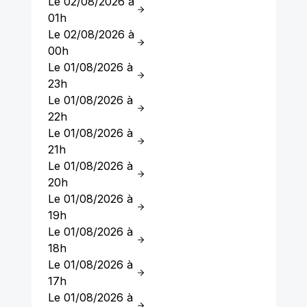
Le 02/08/2026 à
01h
Le 02/08/2026 à
00h
Le 01/08/2026 à
23h
Le 01/08/2026 à
22h
Le 01/08/2026 à
21h
Le 01/08/2026 à
20h
Le 01/08/2026 à
19h
Le 01/08/2026 à
18h
Le 01/08/2026 à
17h
Le 01/08/2026 à