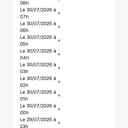
08h
Le 30/07/2026 à
07h
Le 30/07/2026 à
06h
Le 30/07/2026 à
05h
Le 30/07/2026 à
04h
Le 30/07/2026 à
03h
Le 30/07/2026 à
02h
Le 30/07/2026 à
01h
Le 30/07/2026 à
00h
Le 29/07/2026 à
23h