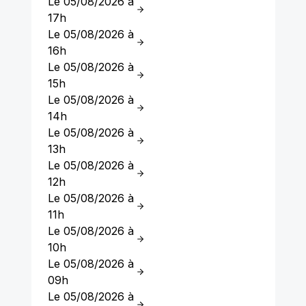
Le 05/08/2026 à
17h
Le 05/08/2026 à
16h
Le 05/08/2026 à
15h
Le 05/08/2026 à
14h
Le 05/08/2026 à
13h
Le 05/08/2026 à
12h
Le 05/08/2026 à
11h
Le 05/08/2026 à
10h
Le 05/08/2026 à
09h
Le 05/08/2026 à