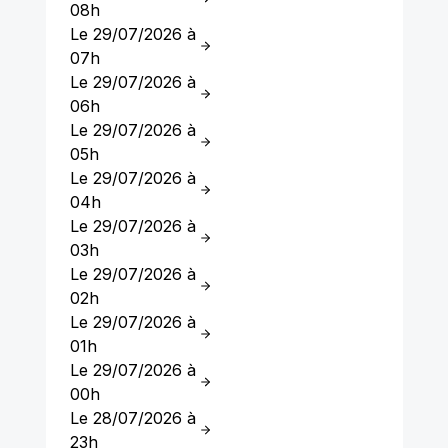
08h
Le 29/07/2026 à
07h
Le 29/07/2026 à
06h
Le 29/07/2026 à
05h
Le 29/07/2026 à
04h
Le 29/07/2026 à
03h
Le 29/07/2026 à
02h
Le 29/07/2026 à
01h
Le 29/07/2026 à
00h
Le 28/07/2026 à
23h