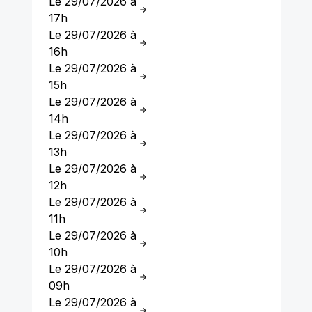
Le 29/07/2026 à
17h
Le 29/07/2026 à
16h
Le 29/07/2026 à
15h
Le 29/07/2026 à
14h
Le 29/07/2026 à
13h
Le 29/07/2026 à
12h
Le 29/07/2026 à
11h
Le 29/07/2026 à
10h
Le 29/07/2026 à
09h
Le 29/07/2026 à