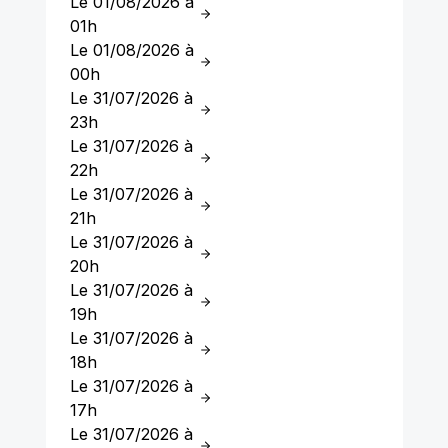
Le 01/08/2026 à
01h
Le 01/08/2026 à
00h
Le 31/07/2026 à
23h
Le 31/07/2026 à
22h
Le 31/07/2026 à
21h
Le 31/07/2026 à
20h
Le 31/07/2026 à
19h
Le 31/07/2026 à
18h
Le 31/07/2026 à
17h
Le 31/07/2026 à