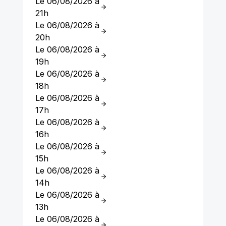
Le 06/08/2026 à
21h
Le 06/08/2026 à
20h
Le 06/08/2026 à
19h
Le 06/08/2026 à
18h
Le 06/08/2026 à
17h
Le 06/08/2026 à
16h
Le 06/08/2026 à
15h
Le 06/08/2026 à
14h
Le 06/08/2026 à
13h
Le 06/08/2026 à