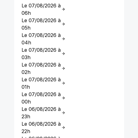
Le 07/08/2026 à
06h
Le 07/08/2026 à
05h
Le 07/08/2026 à
04h
Le 07/08/2026 à
03h
Le 07/08/2026 à
02h
Le 07/08/2026 à
01h
Le 07/08/2026 à
00h
Le 06/08/2026 à
23h
Le 06/08/2026 à
22h