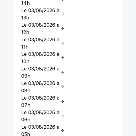
14h
Le 03/08/2026 à
13h
Le 03/08/2026 à
12h
Le 03/08/2026 à
11h
Le 03/08/2026 à
10h
Le 03/08/2026 à
09h
Le 03/08/2026 à
08h
Le 03/08/2026 à
07h
Le 03/08/2026 à
06h
Le 03/08/2026 à
05h