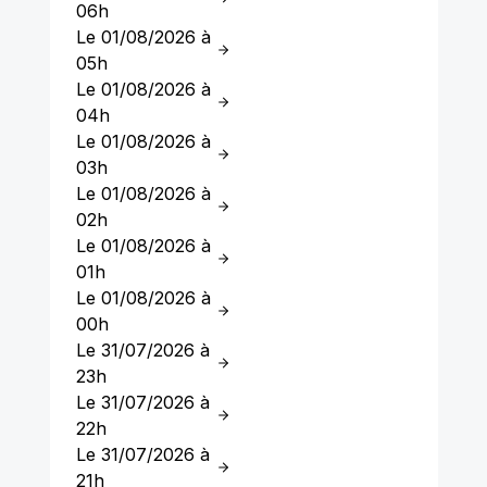
06h
Le 01/08/2026 à
05h
Le 01/08/2026 à
04h
Le 01/08/2026 à
03h
Le 01/08/2026 à
02h
Le 01/08/2026 à
01h
Le 01/08/2026 à
00h
Le 31/07/2026 à
23h
Le 31/07/2026 à
22h
Le 31/07/2026 à
21h