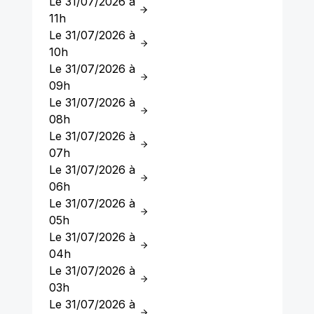
Le 31/07/2026 à
11h
Le 31/07/2026 à
10h
Le 31/07/2026 à
09h
Le 31/07/2026 à
08h
Le 31/07/2026 à
07h
Le 31/07/2026 à
06h
Le 31/07/2026 à
05h
Le 31/07/2026 à
04h
Le 31/07/2026 à
03h
Le 31/07/2026 à