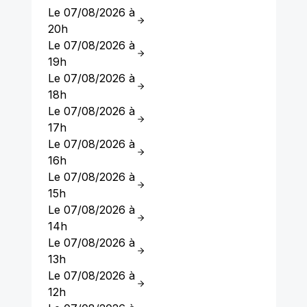
Le 07/08/2026 à
20h
Le 07/08/2026 à
19h
Le 07/08/2026 à
18h
Le 07/08/2026 à
17h
Le 07/08/2026 à
16h
Le 07/08/2026 à
15h
Le 07/08/2026 à
14h
Le 07/08/2026 à
13h
Le 07/08/2026 à
12h