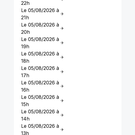
22h
Le 05/08/2026 à
21h
Le 05/08/2026 à
20h
Le 05/08/2026 à
19h
Le 05/08/2026 à
18h
Le 05/08/2026 à
17h
Le 05/08/2026 à
16h
Le 05/08/2026 à
15h
Le 05/08/2026 à
14h
Le 05/08/2026 à
13h