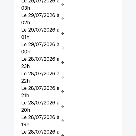
Le 29/07/2026 à
03h
Le 29/07/2026 à
02h
Le 29/07/2026 à
01h
Le 29/07/2026 à
00h
Le 28/07/2026 à
23h
Le 28/07/2026 à
22h
Le 28/07/2026 à
21h
Le 28/07/2026 à
20h
Le 28/07/2026 à
19h
Le 28/07/2026 à