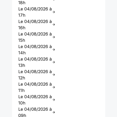
18h
Le 04/08/2026 à
17h
Le 04/08/2026 à
16h
Le 04/08/2026 à
15h
Le 04/08/2026 à
14h
Le 04/08/2026 à
13h
Le 04/08/2026 à
12h
Le 04/08/2026 à
11h
Le 04/08/2026 à
10h
Le 04/08/2026 à
09h