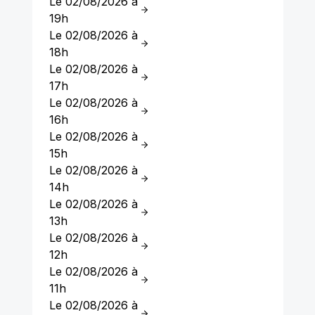
Le 02/08/2026 à
19h
Le 02/08/2026 à
18h
Le 02/08/2026 à
17h
Le 02/08/2026 à
16h
Le 02/08/2026 à
15h
Le 02/08/2026 à
14h
Le 02/08/2026 à
13h
Le 02/08/2026 à
12h
Le 02/08/2026 à
11h
Le 02/08/2026 à