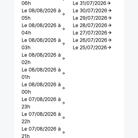
06h
Le 31/07/2026
Le 08/08/2026 à
Le 30/07/2026
05h
Le 29/07/2026
Le 08/08/2026 à
Le 28/07/2026
04h
Le 27/07/2026
Le 08/08/2026 à
Le 26/07/2026
03h
Le 25/07/2026
Le 08/08/2026 à
02h
Le 08/08/2026 à
01h
Le 08/08/2026 à
00h
Le 07/08/2026 à
23h
Le 07/08/2026 à
22h
Le 07/08/2026 à
21h