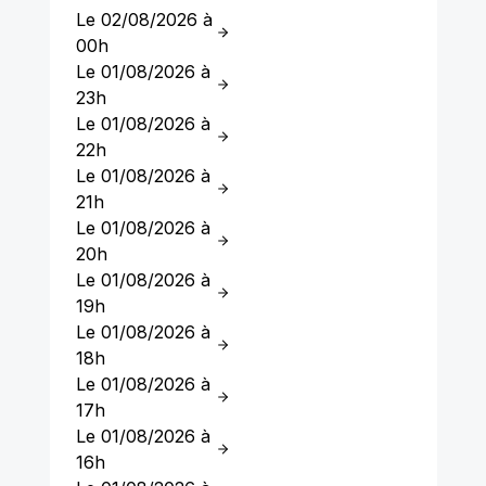
Le 02/08/2026 à
00h
Le 01/08/2026 à
23h
Le 01/08/2026 à
22h
Le 01/08/2026 à
21h
Le 01/08/2026 à
20h
Le 01/08/2026 à
19h
Le 01/08/2026 à
18h
Le 01/08/2026 à
17h
Le 01/08/2026 à
16h