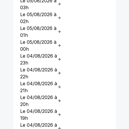
Le 05/08/2026 à
03h
Le 05/08/2026 à
02h
Le 05/08/2026 à
01h
Le 05/08/2026 à
00h
Le 04/08/2026 à
23h
Le 04/08/2026 à
22h
Le 04/08/2026 à
21h
Le 04/08/2026 à
20h
Le 04/08/2026 à
19h
Le 04/08/2026 à