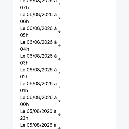
Le 06/08/2026 à
07h
Le 06/08/2026 à
06h
Le 06/08/2026 à
05h
Le 06/08/2026 à
04h
Le 06/08/2026 à
03h
Le 06/08/2026 à
02h
Le 06/08/2026 à
01h
Le 06/08/2026 à
00h
Le 05/08/2026 à
23h
Le 05/08/2026 à