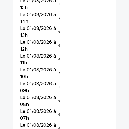
Le 01/08/2026 à
15h
Le 01/08/2026 à
14h
Le 01/08/2026 à
13h
Le 01/08/2026 à
12h
Le 01/08/2026 à
11h
Le 01/08/2026 à
10h
Le 01/08/2026 à
09h
Le 01/08/2026 à
08h
Le 01/08/2026 à
07h
Le 01/08/2026 à