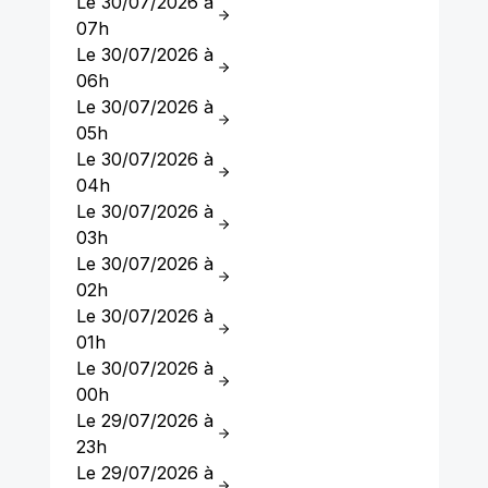
Le 30/07/2026 à
07h
Le 30/07/2026 à
06h
Le 30/07/2026 à
05h
Le 30/07/2026 à
04h
Le 30/07/2026 à
03h
Le 30/07/2026 à
02h
Le 30/07/2026 à
01h
Le 30/07/2026 à
00h
Le 29/07/2026 à
23h
Le 29/07/2026 à