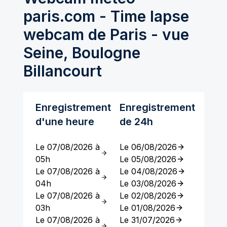
paris.com - Time lapse
webcam de Paris - vue
Seine, Boulogne
Billancourt
Enregistrement
Enregistrement
d'une heure
de 24h
Le 07/08/2026 à
Le 06/08/2026
05h
Le 05/08/2026
Le 07/08/2026 à
Le 04/08/2026
04h
Le 03/08/2026
Le 07/08/2026 à
Le 02/08/2026
03h
Le 01/08/2026
Le 07/08/2026 à
Le 31/07/2026