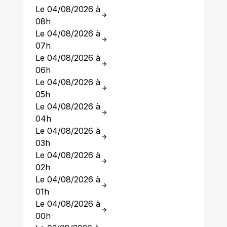
Le 04/08/2026 à
08h
Le 04/08/2026 à
07h
Le 04/08/2026 à
06h
Le 04/08/2026 à
05h
Le 04/08/2026 à
04h
Le 04/08/2026 à
03h
Le 04/08/2026 à
02h
Le 04/08/2026 à
01h
Le 04/08/2026 à
00h