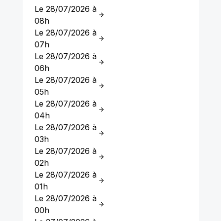
Le 28/07/2026 à
08h
Le 28/07/2026 à
07h
Le 28/07/2026 à
06h
Le 28/07/2026 à
05h
Le 28/07/2026 à
04h
Le 28/07/2026 à
03h
Le 28/07/2026 à
02h
Le 28/07/2026 à
01h
Le 28/07/2026 à
00h