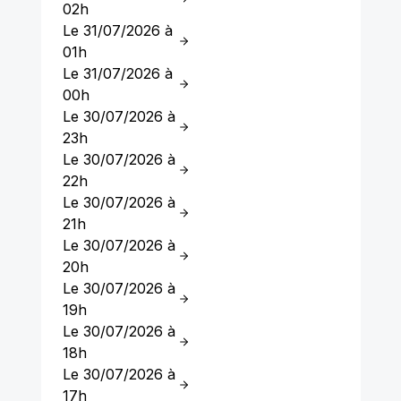
02h
Le 31/07/2026 à
01h
Le 31/07/2026 à
00h
Le 30/07/2026 à
23h
Le 30/07/2026 à
22h
Le 30/07/2026 à
21h
Le 30/07/2026 à
20h
Le 30/07/2026 à
19h
Le 30/07/2026 à
18h
Le 30/07/2026 à
17h