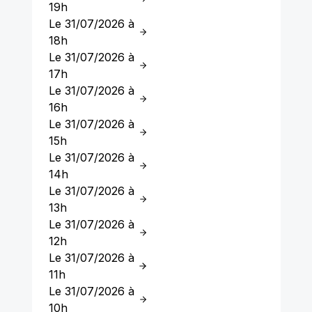
19h
Le 31/07/2026 à
18h
Le 31/07/2026 à
17h
Le 31/07/2026 à
16h
Le 31/07/2026 à
15h
Le 31/07/2026 à
14h
Le 31/07/2026 à
13h
Le 31/07/2026 à
12h
Le 31/07/2026 à
11h
Le 31/07/2026 à
10h