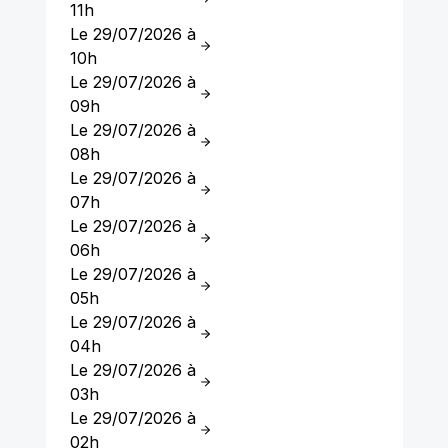
11h
Le 29/07/2026 à
10h
Le 29/07/2026 à
09h
Le 29/07/2026 à
08h
Le 29/07/2026 à
07h
Le 29/07/2026 à
06h
Le 29/07/2026 à
05h
Le 29/07/2026 à
04h
Le 29/07/2026 à
03h
Le 29/07/2026 à
02h