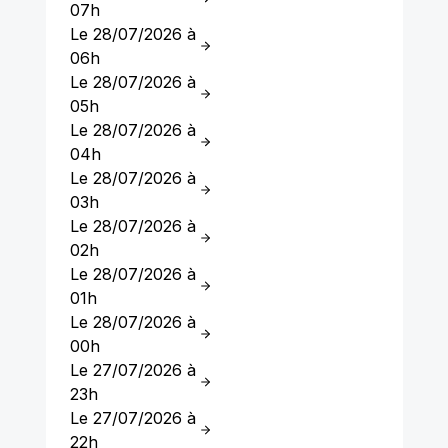
07h
Le 28/07/2026 à
06h
Le 28/07/2026 à
05h
Le 28/07/2026 à
04h
Le 28/07/2026 à
03h
Le 28/07/2026 à
02h
Le 28/07/2026 à
01h
Le 28/07/2026 à
00h
Le 27/07/2026 à
23h
Le 27/07/2026 à
22h