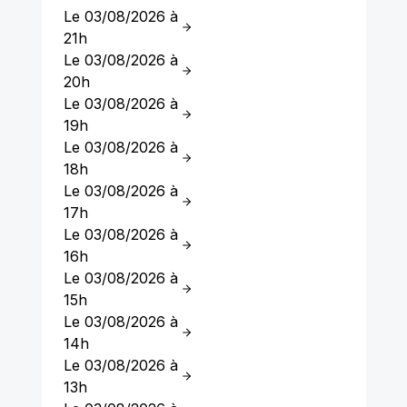
Le 03/08/2026 à
21h
Le 03/08/2026 à
20h
Le 03/08/2026 à
19h
Le 03/08/2026 à
18h
Le 03/08/2026 à
17h
Le 03/08/2026 à
16h
Le 03/08/2026 à
15h
Le 03/08/2026 à
14h
Le 03/08/2026 à
13h