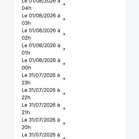
Le 01/08/2026 à
04h
Le 01/08/2026 à
03h
Le 01/08/2026 à
02h
Le 01/08/2026 à
01h
Le 01/08/2026 à
00h
Le 31/07/2026 à
23h
Le 31/07/2026 à
22h
Le 31/07/2026 à
21h
Le 31/07/2026 à
20h
Le 31/07/2026 à