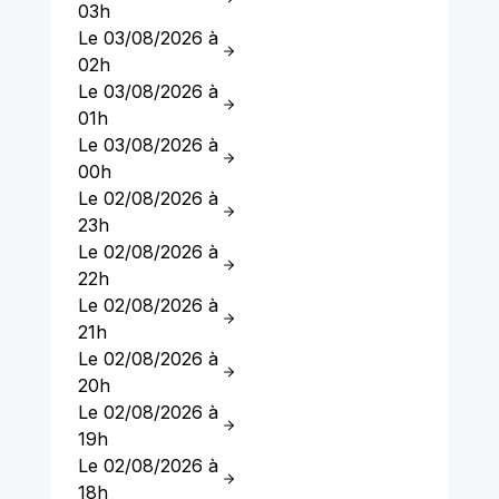
03h
Le 03/08/2026 à
02h
Le 03/08/2026 à
01h
Le 03/08/2026 à
00h
Le 02/08/2026 à
23h
Le 02/08/2026 à
22h
Le 02/08/2026 à
21h
Le 02/08/2026 à
20h
Le 02/08/2026 à
19h
Le 02/08/2026 à
18h