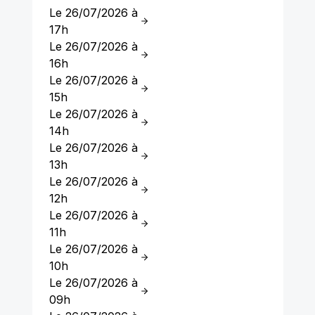
Le 26/07/2026 à
17h
Le 26/07/2026 à
16h
Le 26/07/2026 à
15h
Le 26/07/2026 à
14h
Le 26/07/2026 à
13h
Le 26/07/2026 à
12h
Le 26/07/2026 à
11h
Le 26/07/2026 à
10h
Le 26/07/2026 à
09h