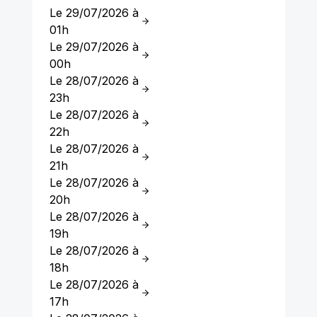
Le 29/07/2026 à
01h
Le 29/07/2026 à
00h
Le 28/07/2026 à
23h
Le 28/07/2026 à
22h
Le 28/07/2026 à
21h
Le 28/07/2026 à
20h
Le 28/07/2026 à
19h
Le 28/07/2026 à
18h
Le 28/07/2026 à
17h