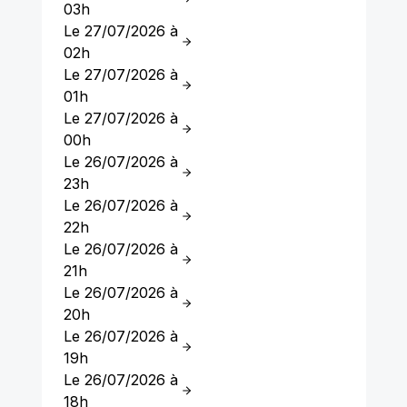
03h
Le 27/07/2026 à
02h
Le 27/07/2026 à
01h
Le 27/07/2026 à
00h
Le 26/07/2026 à
23h
Le 26/07/2026 à
22h
Le 26/07/2026 à
21h
Le 26/07/2026 à
20h
Le 26/07/2026 à
19h
Le 26/07/2026 à
18h