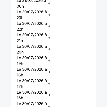
Le 31/07/2026 à
00h
Le 30/07/2026 à
23h
Le 30/07/2026 à
22h
Le 30/07/2026 à
21h
Le 30/07/2026 à
20h
Le 30/07/2026 à
19h
Le 30/07/2026 à
18h
Le 30/07/2026 à
17h
Le 30/07/2026 à
16h
Le 30/07/2026 à