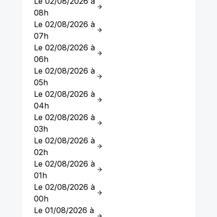
Le 02/08/2026 à
08h
Le 02/08/2026 à
07h
Le 02/08/2026 à
06h
Le 02/08/2026 à
05h
Le 02/08/2026 à
04h
Le 02/08/2026 à
03h
Le 02/08/2026 à
02h
Le 02/08/2026 à
01h
Le 02/08/2026 à
00h
Le 01/08/2026 à