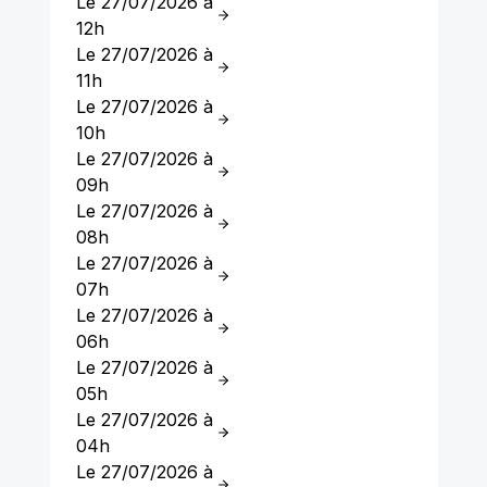
Le 27/07/2026 à
12h
Le 27/07/2026 à
11h
Le 27/07/2026 à
10h
Le 27/07/2026 à
09h
Le 27/07/2026 à
08h
Le 27/07/2026 à
07h
Le 27/07/2026 à
06h
Le 27/07/2026 à
05h
Le 27/07/2026 à
04h
Le 27/07/2026 à