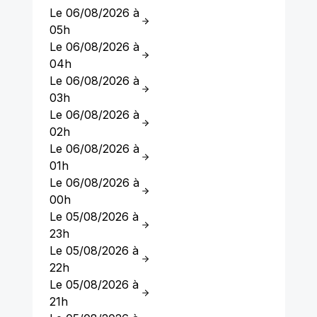
Le 06/08/2026 à
05h
Le 06/08/2026 à
04h
Le 06/08/2026 à
03h
Le 06/08/2026 à
02h
Le 06/08/2026 à
01h
Le 06/08/2026 à
00h
Le 05/08/2026 à
23h
Le 05/08/2026 à
22h
Le 05/08/2026 à
21h