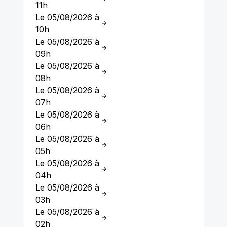
11h
Le 05/08/2026 à
10h
Le 05/08/2026 à
09h
Le 05/08/2026 à
08h
Le 05/08/2026 à
07h
Le 05/08/2026 à
06h
Le 05/08/2026 à
05h
Le 05/08/2026 à
04h
Le 05/08/2026 à
03h
Le 05/08/2026 à
02h