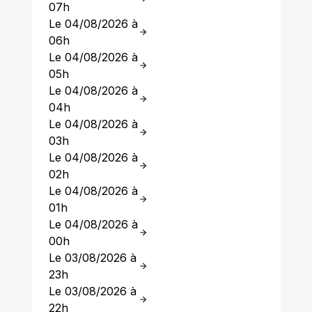
07h
Le 04/08/2026 à
06h
Le 04/08/2026 à
05h
Le 04/08/2026 à
04h
Le 04/08/2026 à
03h
Le 04/08/2026 à
02h
Le 04/08/2026 à
01h
Le 04/08/2026 à
00h
Le 03/08/2026 à
23h
Le 03/08/2026 à
22h