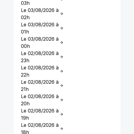
03h
Le 03/08/2026 à
02h
Le 03/08/2026 à
01h
Le 03/08/2026 à
00h
Le 02/08/2026 à
23h
Le 02/08/2026 à
22h
Le 02/08/2026 à
21h
Le 02/08/2026 à
20h
Le 02/08/2026 à
19h
Le 02/08/2026 à
18h