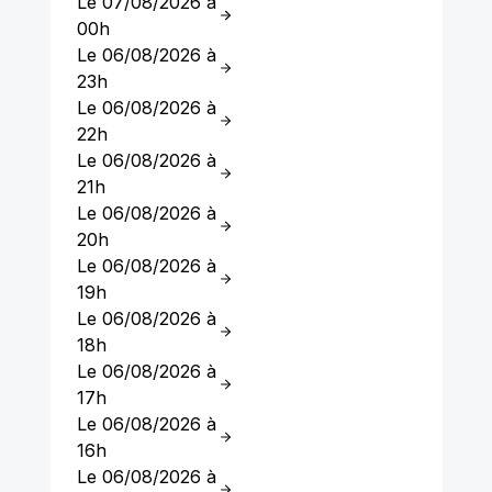
Le 07/08/2026 à
00h
Le 06/08/2026 à
23h
Le 06/08/2026 à
22h
Le 06/08/2026 à
21h
Le 06/08/2026 à
20h
Le 06/08/2026 à
19h
Le 06/08/2026 à
18h
Le 06/08/2026 à
17h
Le 06/08/2026 à
16h
Le 06/08/2026 à