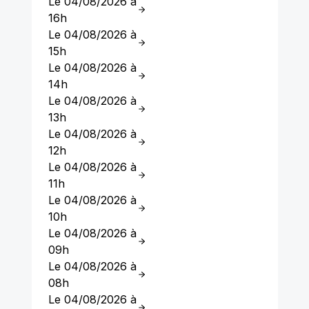
Le 04/08/2026 à
16h
Le 04/08/2026 à
15h
Le 04/08/2026 à
14h
Le 04/08/2026 à
13h
Le 04/08/2026 à
12h
Le 04/08/2026 à
11h
Le 04/08/2026 à
10h
Le 04/08/2026 à
09h
Le 04/08/2026 à
08h
Le 04/08/2026 à