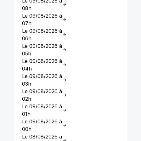
Le 09/08/2026 à
08h
Le 09/08/2026 à
07h
Le 09/08/2026 à
06h
Le 09/08/2026 à
05h
Le 09/08/2026 à
04h
Le 09/08/2026 à
03h
Le 09/08/2026 à
02h
Le 09/08/2026 à
01h
Le 09/08/2026 à
00h
Le 08/08/2026 à