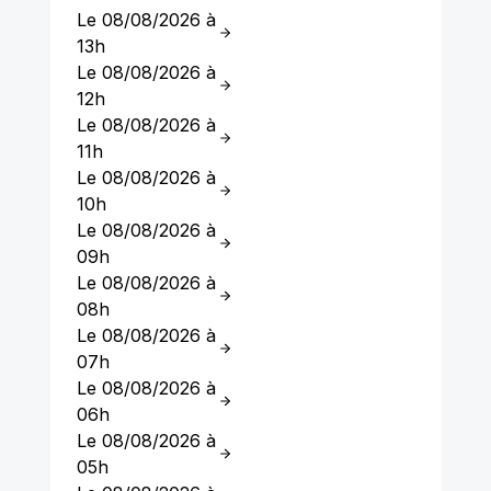
Le 08/08/2026 à
13h
Le 08/08/2026 à
12h
Le 08/08/2026 à
11h
Le 08/08/2026 à
10h
Le 08/08/2026 à
09h
Le 08/08/2026 à
08h
Le 08/08/2026 à
07h
Le 08/08/2026 à
06h
Le 08/08/2026 à
05h