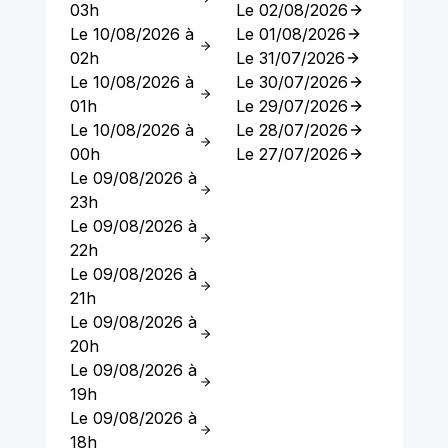
03h
Le 02/08/2026
Le 10/08/2026 à
Le 01/08/2026
02h
Le 31/07/2026
Le 10/08/2026 à
Le 30/07/2026
01h
Le 29/07/2026
Le 10/08/2026 à
Le 28/07/2026
00h
Le 27/07/2026
Le 09/08/2026 à
23h
Le 09/08/2026 à
22h
Le 09/08/2026 à
21h
Le 09/08/2026 à
20h
Le 09/08/2026 à
19h
Le 09/08/2026 à
18h