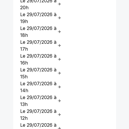
Le 29/07/2026 à
20h
Le 29/07/2026 à
19h
Le 29/07/2026 à
18h
Le 29/07/2026 à
17h
Le 29/07/2026 à
16h
Le 29/07/2026 à
15h
Le 29/07/2026 à
14h
Le 29/07/2026 à
13h
Le 29/07/2026 à
12h
Le 29/07/2026 à