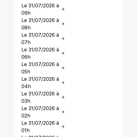
Le 31/07/2026 à
09h
Le 31/07/2026 à
08h
Le 31/07/2026 à
07h
Le 31/07/2026 à
06h
Le 31/07/2026 à
05h
Le 31/07/2026 à
04h
Le 31/07/2026 à
03h
Le 31/07/2026 à
02h
Le 31/07/2026 à
01h