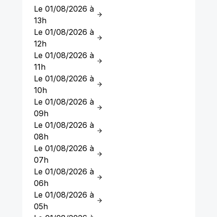
Le 01/08/2026 à
13h
Le 01/08/2026 à
12h
Le 01/08/2026 à
11h
Le 01/08/2026 à
10h
Le 01/08/2026 à
09h
Le 01/08/2026 à
08h
Le 01/08/2026 à
07h
Le 01/08/2026 à
06h
Le 01/08/2026 à
05h