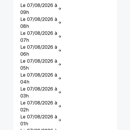
Le 07/08/2026 à
09h
Le 07/08/2026 à
08h
Le 07/08/2026 à
07h
Le 07/08/2026 à
06h
Le 07/08/2026 à
05h
Le 07/08/2026 à
04h
Le 07/08/2026 à
03h
Le 07/08/2026 à
02h
Le 07/08/2026 à
01h