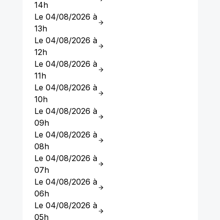
14h
Le 04/08/2026 à
13h
Le 04/08/2026 à
12h
Le 04/08/2026 à
11h
Le 04/08/2026 à
10h
Le 04/08/2026 à
09h
Le 04/08/2026 à
08h
Le 04/08/2026 à
07h
Le 04/08/2026 à
06h
Le 04/08/2026 à
05h