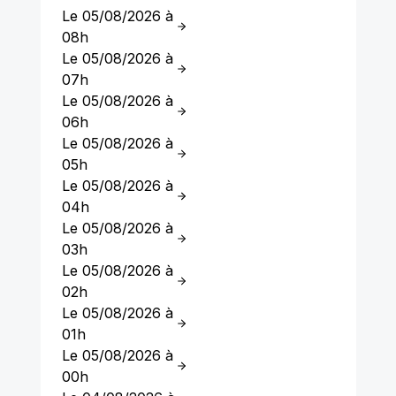
Le 05/08/2026 à
08h
Le 05/08/2026 à
07h
Le 05/08/2026 à
06h
Le 05/08/2026 à
05h
Le 05/08/2026 à
04h
Le 05/08/2026 à
03h
Le 05/08/2026 à
02h
Le 05/08/2026 à
01h
Le 05/08/2026 à
00h