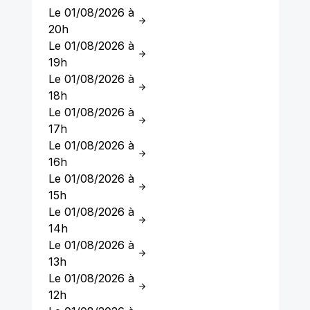
Le 01/08/2026 à
20h
Le 01/08/2026 à
19h
Le 01/08/2026 à
18h
Le 01/08/2026 à
17h
Le 01/08/2026 à
16h
Le 01/08/2026 à
15h
Le 01/08/2026 à
14h
Le 01/08/2026 à
13h
Le 01/08/2026 à
12h