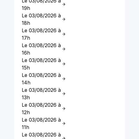
Le 03/08/2026 à
19h
Le 03/08/2026 à
18h
Le 03/08/2026 à
17h
Le 03/08/2026 à
16h
Le 03/08/2026 à
15h
Le 03/08/2026 à
14h
Le 03/08/2026 à
13h
Le 03/08/2026 à
12h
Le 03/08/2026 à
11h
Le 03/08/2026 à