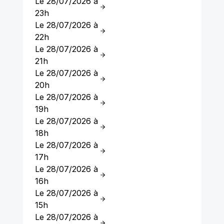
Le 28/07/2026 à
23h
Le 28/07/2026 à
22h
Le 28/07/2026 à
21h
Le 28/07/2026 à
20h
Le 28/07/2026 à
19h
Le 28/07/2026 à
18h
Le 28/07/2026 à
17h
Le 28/07/2026 à
16h
Le 28/07/2026 à
15h
Le 28/07/2026 à