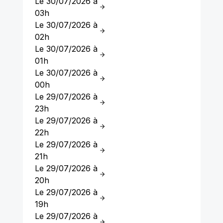
Le 30/07/2026 à
03h
Le 30/07/2026 à
02h
Le 30/07/2026 à
01h
Le 30/07/2026 à
00h
Le 29/07/2026 à
23h
Le 29/07/2026 à
22h
Le 29/07/2026 à
21h
Le 29/07/2026 à
20h
Le 29/07/2026 à
19h
Le 29/07/2026 à