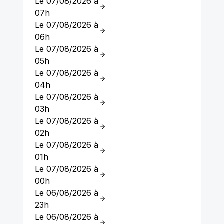
Le 07/08/2026 à
07h
Le 07/08/2026 à
06h
Le 07/08/2026 à
05h
Le 07/08/2026 à
04h
Le 07/08/2026 à
03h
Le 07/08/2026 à
02h
Le 07/08/2026 à
01h
Le 07/08/2026 à
00h
Le 06/08/2026 à
23h
Le 06/08/2026 à