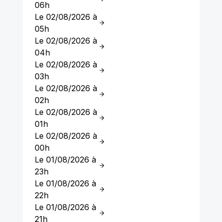
06h
Le 02/08/2026 à
05h
Le 02/08/2026 à
04h
Le 02/08/2026 à
03h
Le 02/08/2026 à
02h
Le 02/08/2026 à
01h
Le 02/08/2026 à
00h
Le 01/08/2026 à
23h
Le 01/08/2026 à
22h
Le 01/08/2026 à
21h