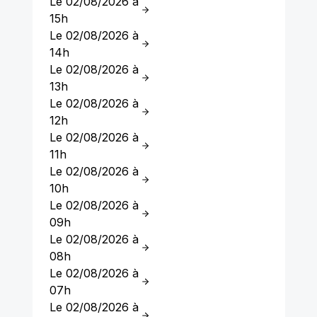
Le 02/08/2026 à
15h
Le 02/08/2026 à
14h
Le 02/08/2026 à
13h
Le 02/08/2026 à
12h
Le 02/08/2026 à
11h
Le 02/08/2026 à
10h
Le 02/08/2026 à
09h
Le 02/08/2026 à
08h
Le 02/08/2026 à
07h
Le 02/08/2026 à