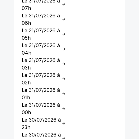
Le 31/07/2026 à
07h
Le 31/07/2026 à
06h
Le 31/07/2026 à
05h
Le 31/07/2026 à
04h
Le 31/07/2026 à
03h
Le 31/07/2026 à
02h
Le 31/07/2026 à
01h
Le 31/07/2026 à
00h
Le 30/07/2026 à
23h
Le 30/07/2026 à