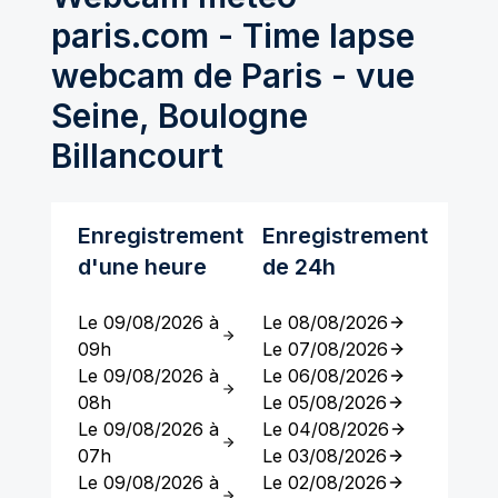
paris.com - Time lapse
webcam de Paris - vue
Seine, Boulogne
Billancourt
Enregistrement
Enregistrement
d'une heure
de 24h
Le 09/08/2026 à
Le 08/08/2026
09h
Le 07/08/2026
Le 09/08/2026 à
Le 06/08/2026
08h
Le 05/08/2026
Le 09/08/2026 à
Le 04/08/2026
07h
Le 03/08/2026
Le 09/08/2026 à
Le 02/08/2026