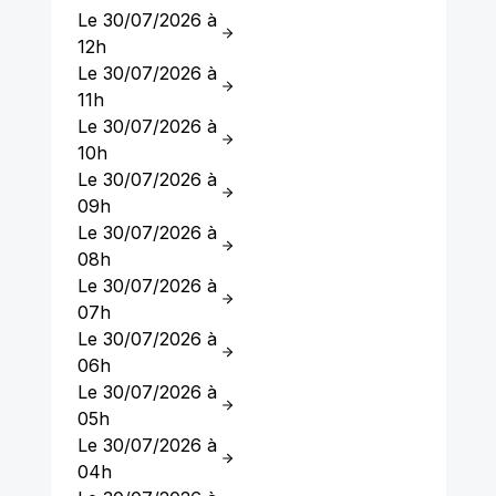
Le 30/07/2026 à
12h
Le 30/07/2026 à
11h
Le 30/07/2026 à
10h
Le 30/07/2026 à
09h
Le 30/07/2026 à
08h
Le 30/07/2026 à
07h
Le 30/07/2026 à
06h
Le 30/07/2026 à
05h
Le 30/07/2026 à
04h