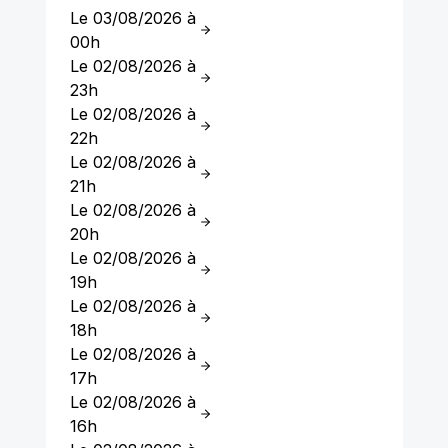
Le 03/08/2026 à
00h
Le 02/08/2026 à
23h
Le 02/08/2026 à
22h
Le 02/08/2026 à
21h
Le 02/08/2026 à
20h
Le 02/08/2026 à
19h
Le 02/08/2026 à
18h
Le 02/08/2026 à
17h
Le 02/08/2026 à
16h