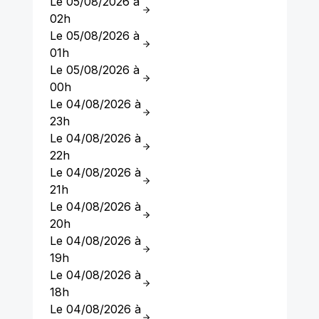
Le 05/08/2026 à
02h
Le 05/08/2026 à
01h
Le 05/08/2026 à
00h
Le 04/08/2026 à
23h
Le 04/08/2026 à
22h
Le 04/08/2026 à
21h
Le 04/08/2026 à
20h
Le 04/08/2026 à
19h
Le 04/08/2026 à
18h
Le 04/08/2026 à