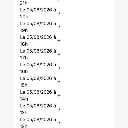
21h
Le 05/08/2026 à
20h
Le 05/08/2026 à
19h
Le 05/08/2026 à
18h
Le 05/08/2026 à
17h
Le 05/08/2026 à
16h
Le 05/08/2026 à
15h
Le 05/08/2026 à
14h
Le 05/08/2026 à
13h
Le 05/08/2026 à
12h