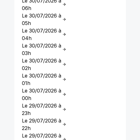
Le 30/07/2026 à
06h
Le 30/07/2026 à
05h
Le 30/07/2026 à
04h
Le 30/07/2026 à
03h
Le 30/07/2026 à
02h
Le 30/07/2026 à
01h
Le 30/07/2026 à
00h
Le 29/07/2026 à
23h
Le 29/07/2026 à
22h
Le 29/07/2026 à