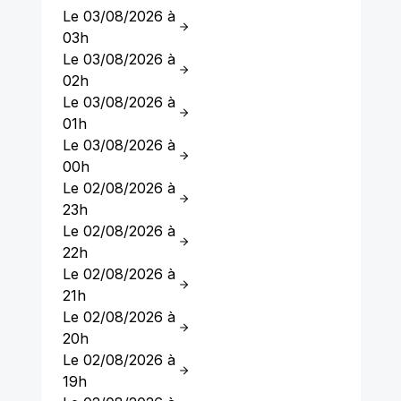
Le 03/08/2026 à
03h
Le 03/08/2026 à
02h
Le 03/08/2026 à
01h
Le 03/08/2026 à
00h
Le 02/08/2026 à
23h
Le 02/08/2026 à
22h
Le 02/08/2026 à
21h
Le 02/08/2026 à
20h
Le 02/08/2026 à
19h