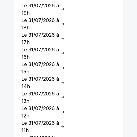
Le 31/07/2026 à
19h
Le 31/07/2026 à
18h
Le 31/07/2026 à
17h
Le 31/07/2026 à
16h
Le 31/07/2026 à
15h
Le 31/07/2026 à
14h
Le 31/07/2026 à
13h
Le 31/07/2026 à
12h
Le 31/07/2026 à
11h