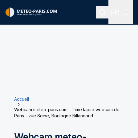
FR
Rechercher
Menu
Menu des
Accueil
Webcam meteo-paris.com - Time lapse webcam de
Paris - vue Seine, Boulogne Billancourt
Webcam meteo-