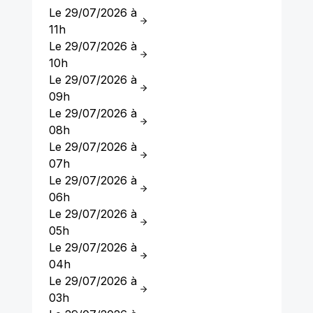
Le 29/07/2026 à
11h
Le 29/07/2026 à
10h
Le 29/07/2026 à
09h
Le 29/07/2026 à
08h
Le 29/07/2026 à
07h
Le 29/07/2026 à
06h
Le 29/07/2026 à
05h
Le 29/07/2026 à
04h
Le 29/07/2026 à
03h