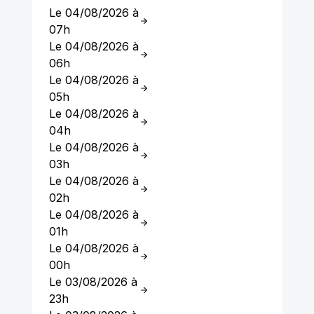
Le 04/08/2026 à
07h
Le 04/08/2026 à
06h
Le 04/08/2026 à
05h
Le 04/08/2026 à
04h
Le 04/08/2026 à
03h
Le 04/08/2026 à
02h
Le 04/08/2026 à
01h
Le 04/08/2026 à
00h
Le 03/08/2026 à
23h