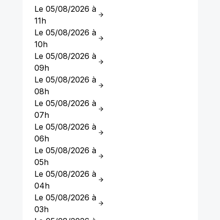
Le 05/08/2026 à
11h
Le 05/08/2026 à
10h
Le 05/08/2026 à
09h
Le 05/08/2026 à
08h
Le 05/08/2026 à
07h
Le 05/08/2026 à
06h
Le 05/08/2026 à
05h
Le 05/08/2026 à
04h
Le 05/08/2026 à
03h