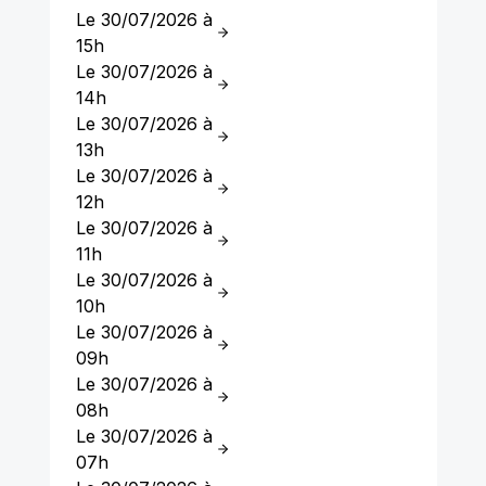
Le 30/07/2026 à
15h
Le 30/07/2026 à
14h
Le 30/07/2026 à
13h
Le 30/07/2026 à
12h
Le 30/07/2026 à
11h
Le 30/07/2026 à
10h
Le 30/07/2026 à
09h
Le 30/07/2026 à
08h
Le 30/07/2026 à
07h