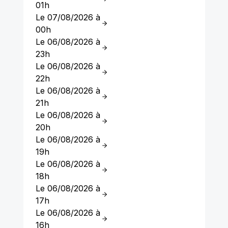
01h
Le 07/08/2026 à
00h
Le 06/08/2026 à
23h
Le 06/08/2026 à
22h
Le 06/08/2026 à
21h
Le 06/08/2026 à
20h
Le 06/08/2026 à
19h
Le 06/08/2026 à
18h
Le 06/08/2026 à
17h
Le 06/08/2026 à
16h