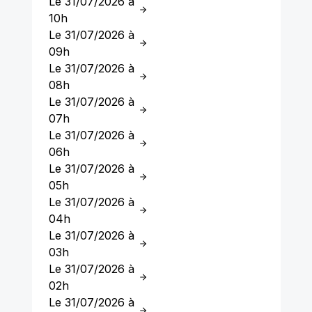
Le 31/07/2026 à
10h
Le 31/07/2026 à
09h
Le 31/07/2026 à
08h
Le 31/07/2026 à
07h
Le 31/07/2026 à
06h
Le 31/07/2026 à
05h
Le 31/07/2026 à
04h
Le 31/07/2026 à
03h
Le 31/07/2026 à
02h
Le 31/07/2026 à