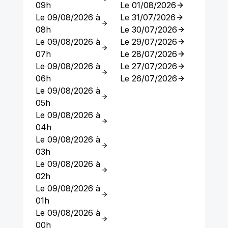
09h
Le 01/08/2026
Le 09/08/2026 à
Le 31/07/2026
08h
Le 30/07/2026
Le 09/08/2026 à
Le 29/07/2026
07h
Le 28/07/2026
Le 09/08/2026 à
Le 27/07/2026
06h
Le 26/07/2026
Le 09/08/2026 à
05h
Le 09/08/2026 à
04h
Le 09/08/2026 à
03h
Le 09/08/2026 à
02h
Le 09/08/2026 à
01h
Le 09/08/2026 à
00h