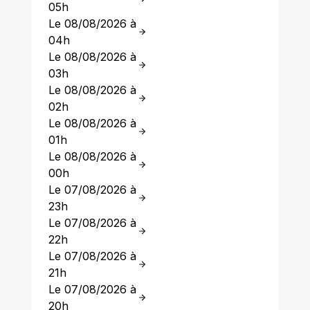
05h
Le 08/08/2026 à
04h
Le 08/08/2026 à
03h
Le 08/08/2026 à
02h
Le 08/08/2026 à
01h
Le 08/08/2026 à
00h
Le 07/08/2026 à
23h
Le 07/08/2026 à
22h
Le 07/08/2026 à
21h
Le 07/08/2026 à
20h