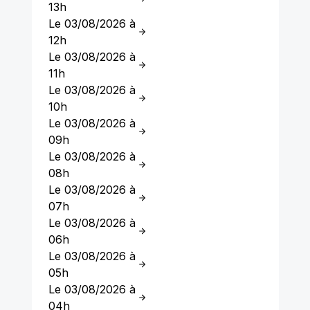
13h
Le 03/08/2026 à
12h
Le 03/08/2026 à
11h
Le 03/08/2026 à
10h
Le 03/08/2026 à
09h
Le 03/08/2026 à
08h
Le 03/08/2026 à
07h
Le 03/08/2026 à
06h
Le 03/08/2026 à
05h
Le 03/08/2026 à
04h