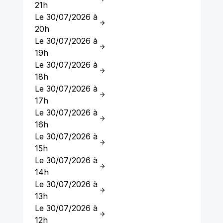
21h
Le 30/07/2026 à
20h
Le 30/07/2026 à
19h
Le 30/07/2026 à
18h
Le 30/07/2026 à
17h
Le 30/07/2026 à
16h
Le 30/07/2026 à
15h
Le 30/07/2026 à
14h
Le 30/07/2026 à
13h
Le 30/07/2026 à
12h