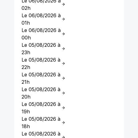
Le 06/08/2026 à
02h
Le 06/08/2026 à
01h
Le 06/08/2026 à
00h
Le 05/08/2026 à
23h
Le 05/08/2026 à
22h
Le 05/08/2026 à
21h
Le 05/08/2026 à
20h
Le 05/08/2026 à
19h
Le 05/08/2026 à
18h
Le 05/08/2026 à