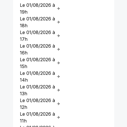
Le 01/08/2026 à
19h
Le 01/08/2026 à
18h
Le 01/08/2026 à
17h
Le 01/08/2026 à
16h
Le 01/08/2026 à
15h
Le 01/08/2026 à
14h
Le 01/08/2026 à
13h
Le 01/08/2026 à
12h
Le 01/08/2026 à
11h