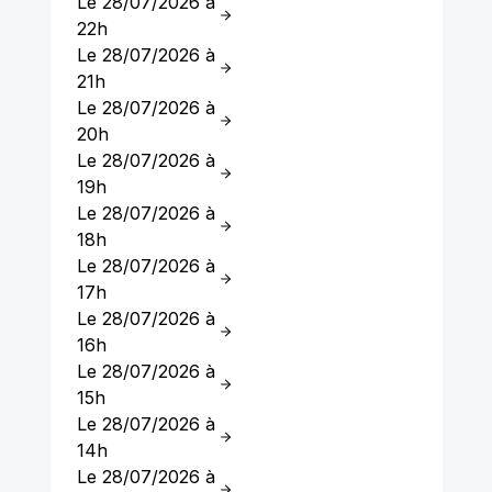
Le 28/07/2026 à
22h
Le 28/07/2026 à
21h
Le 28/07/2026 à
20h
Le 28/07/2026 à
19h
Le 28/07/2026 à
18h
Le 28/07/2026 à
17h
Le 28/07/2026 à
16h
Le 28/07/2026 à
15h
Le 28/07/2026 à
14h
Le 28/07/2026 à