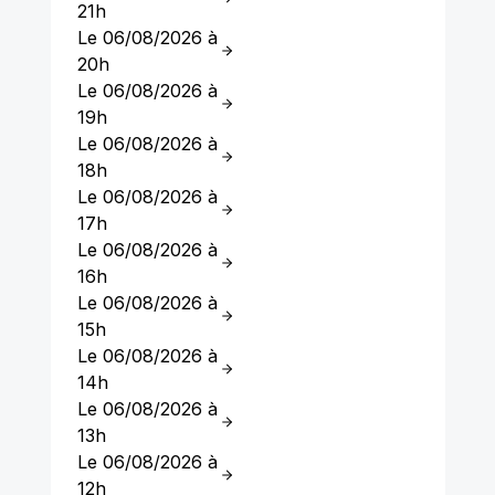
21h
Le 06/08/2026 à
20h
Le 06/08/2026 à
19h
Le 06/08/2026 à
18h
Le 06/08/2026 à
17h
Le 06/08/2026 à
16h
Le 06/08/2026 à
15h
Le 06/08/2026 à
14h
Le 06/08/2026 à
13h
Le 06/08/2026 à
12h