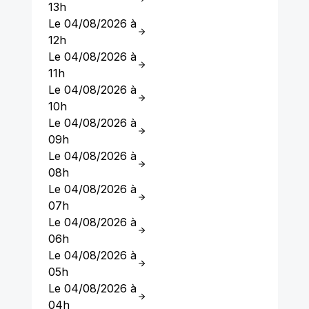
13h
Le 04/08/2026 à
12h
Le 04/08/2026 à
11h
Le 04/08/2026 à
10h
Le 04/08/2026 à
09h
Le 04/08/2026 à
08h
Le 04/08/2026 à
07h
Le 04/08/2026 à
06h
Le 04/08/2026 à
05h
Le 04/08/2026 à
04h