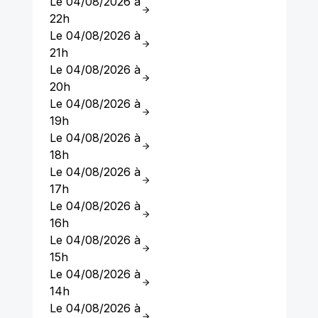
Le 04/08/2026 à
22h
Le 04/08/2026 à
21h
Le 04/08/2026 à
20h
Le 04/08/2026 à
19h
Le 04/08/2026 à
18h
Le 04/08/2026 à
17h
Le 04/08/2026 à
16h
Le 04/08/2026 à
15h
Le 04/08/2026 à
14h
Le 04/08/2026 à