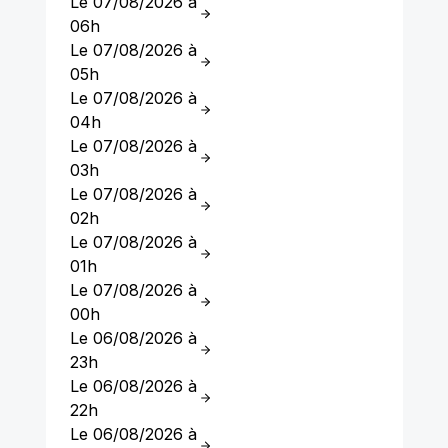
Le 07/08/2026 à
06h
Le 07/08/2026 à
05h
Le 07/08/2026 à
04h
Le 07/08/2026 à
03h
Le 07/08/2026 à
02h
Le 07/08/2026 à
01h
Le 07/08/2026 à
00h
Le 06/08/2026 à
23h
Le 06/08/2026 à
22h
Le 06/08/2026 à