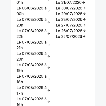
01h
Le 31/07/2026
Le 08/08/2026 à
Le 30/07/2026
00h
Le 29/07/2026
Le 07/08/2026 à
Le 28/07/2026
23h
Le 27/07/2026
Le 07/08/2026 à
Le 26/07/2026
22h
Le 25/07/2026
Le 07/08/2026 à
21h
Le 07/08/2026 à
20h
Le 07/08/2026 à
19h
Le 07/08/2026 à
18h
Le 07/08/2026 à
17h
Le 07/08/2026 à
16h