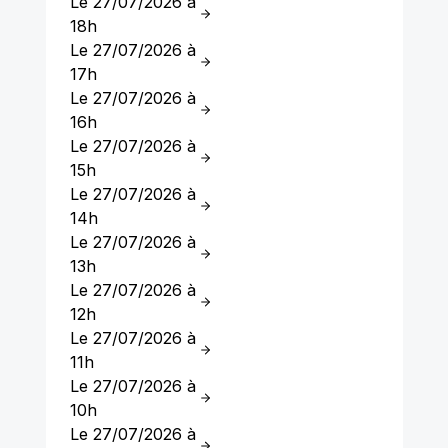
Le 27/07/2026 à
18h
Le 27/07/2026 à
17h
Le 27/07/2026 à
16h
Le 27/07/2026 à
15h
Le 27/07/2026 à
14h
Le 27/07/2026 à
13h
Le 27/07/2026 à
12h
Le 27/07/2026 à
11h
Le 27/07/2026 à
10h
Le 27/07/2026 à