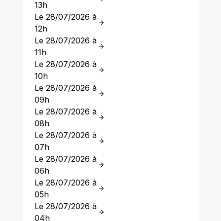
13h
Le 28/07/2026 à
12h
Le 28/07/2026 à
11h
Le 28/07/2026 à
10h
Le 28/07/2026 à
09h
Le 28/07/2026 à
08h
Le 28/07/2026 à
07h
Le 28/07/2026 à
06h
Le 28/07/2026 à
05h
Le 28/07/2026 à
04h