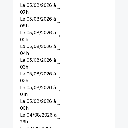
Le 05/08/2026 à
07h
Le 05/08/2026 à
06h
Le 05/08/2026 à
05h
Le 05/08/2026 à
04h
Le 05/08/2026 à
03h
Le 05/08/2026 à
02h
Le 05/08/2026 à
01h
Le 05/08/2026 à
00h
Le 04/08/2026 à
23h