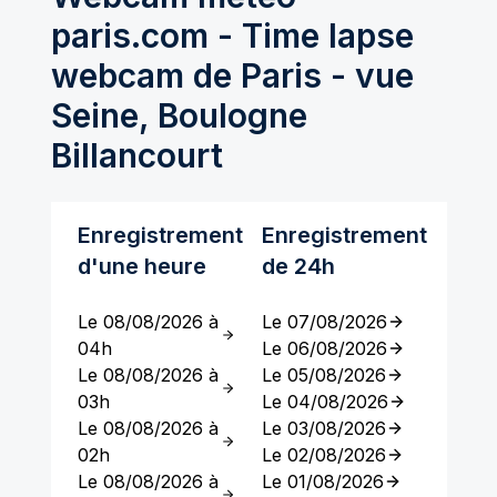
paris.com - Time lapse
webcam de Paris - vue
Seine, Boulogne
Billancourt
Enregistrement
Enregistrement
d'une heure
de 24h
Le 08/08/2026 à
Le 07/08/2026
04h
Le 06/08/2026
Le 08/08/2026 à
Le 05/08/2026
03h
Le 04/08/2026
Le 08/08/2026 à
Le 03/08/2026
02h
Le 02/08/2026
Le 08/08/2026 à
Le 01/08/2026