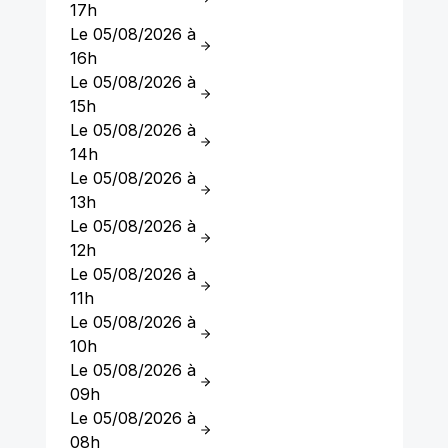
17h
Le 05/08/2026 à
16h
Le 05/08/2026 à
15h
Le 05/08/2026 à
14h
Le 05/08/2026 à
13h
Le 05/08/2026 à
12h
Le 05/08/2026 à
11h
Le 05/08/2026 à
10h
Le 05/08/2026 à
09h
Le 05/08/2026 à
08h