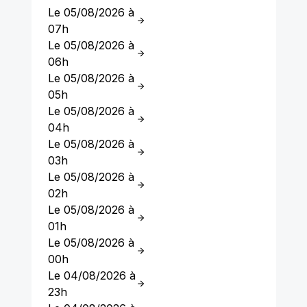
Le 05/08/2026 à
07h
Le 05/08/2026 à
06h
Le 05/08/2026 à
05h
Le 05/08/2026 à
04h
Le 05/08/2026 à
03h
Le 05/08/2026 à
02h
Le 05/08/2026 à
01h
Le 05/08/2026 à
00h
Le 04/08/2026 à
23h