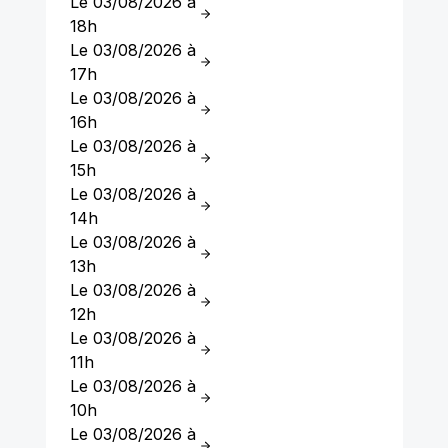
Le 03/08/2026 à
18h
Le 03/08/2026 à
17h
Le 03/08/2026 à
16h
Le 03/08/2026 à
15h
Le 03/08/2026 à
14h
Le 03/08/2026 à
13h
Le 03/08/2026 à
12h
Le 03/08/2026 à
11h
Le 03/08/2026 à
10h
Le 03/08/2026 à