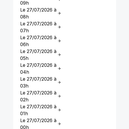
09h
Le 27/07/2026 à
08h
Le 27/07/2026 à
07h
Le 27/07/2026 à
06h
Le 27/07/2026 à
05h
Le 27/07/2026 à
04h
Le 27/07/2026 à
03h
Le 27/07/2026 à
02h
Le 27/07/2026 à
01h
Le 27/07/2026 à
00h