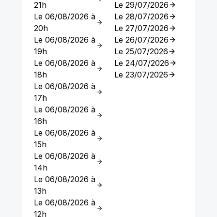
21h
Le 29/07/2026
Le 06/08/2026 à
Le 28/07/2026
20h
Le 27/07/2026
Le 06/08/2026 à
Le 26/07/2026
19h
Le 25/07/2026
Le 06/08/2026 à
Le 24/07/2026
18h
Le 23/07/2026
Le 06/08/2026 à
17h
Le 06/08/2026 à
16h
Le 06/08/2026 à
15h
Le 06/08/2026 à
14h
Le 06/08/2026 à
13h
Le 06/08/2026 à
12h