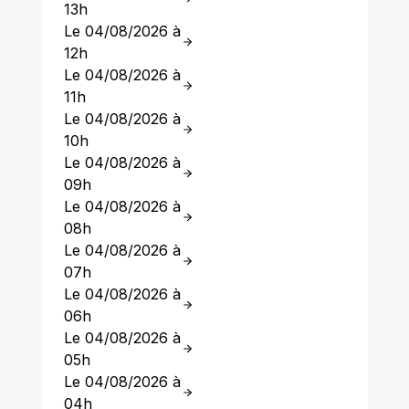
13h
Le 04/08/2026 à
12h
Le 04/08/2026 à
11h
Le 04/08/2026 à
10h
Le 04/08/2026 à
09h
Le 04/08/2026 à
08h
Le 04/08/2026 à
07h
Le 04/08/2026 à
06h
Le 04/08/2026 à
05h
Le 04/08/2026 à
04h