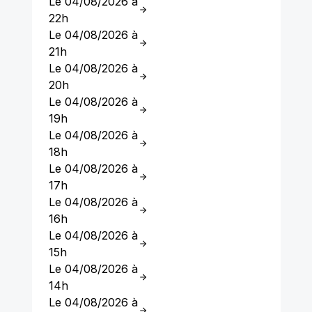
Le 04/08/2026 à
22h
Le 04/08/2026 à
21h
Le 04/08/2026 à
20h
Le 04/08/2026 à
19h
Le 04/08/2026 à
18h
Le 04/08/2026 à
17h
Le 04/08/2026 à
16h
Le 04/08/2026 à
15h
Le 04/08/2026 à
14h
Le 04/08/2026 à