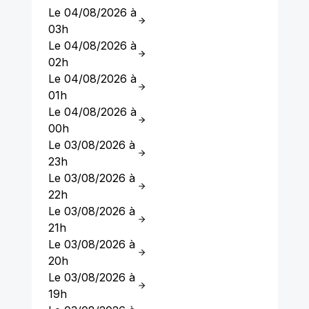
Le 04/08/2026 à
03h
Le 04/08/2026 à
02h
Le 04/08/2026 à
01h
Le 04/08/2026 à
00h
Le 03/08/2026 à
23h
Le 03/08/2026 à
22h
Le 03/08/2026 à
21h
Le 03/08/2026 à
20h
Le 03/08/2026 à
19h