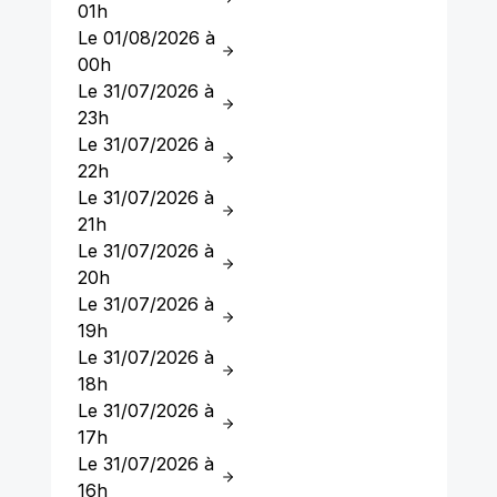
01h
Le 01/08/2026 à
00h
Le 31/07/2026 à
23h
Le 31/07/2026 à
22h
Le 31/07/2026 à
21h
Le 31/07/2026 à
20h
Le 31/07/2026 à
19h
Le 31/07/2026 à
18h
Le 31/07/2026 à
17h
Le 31/07/2026 à
16h