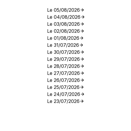
Le 05/08/2026
Le 04/08/2026
Le 03/08/2026
Le 02/08/2026
Le 01/08/2026
Le 31/07/2026
Le 30/07/2026
Le 29/07/2026
Le 28/07/2026
Le 27/07/2026
Le 26/07/2026
Le 25/07/2026
Le 24/07/2026
Le 23/07/2026