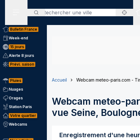
Rechercher
Menu secondaire
Bulletin France
Week-end
15 jours
Alerte 8 jours
Prévi. saison
Accueil
Webcam meteo-paris.com - Tim
Pluies
Nuages
Orages
Webcam meteo-pari
Station Paris
vue Seine, Boulogne
Votre quartier
Webcams
Enregistrement d'une heu