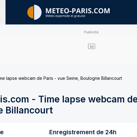
Sites expertisés
e lapse webcam de Paris - vue Seine, Boulogne Billancourt
s.com - Time lapse webcam de 
 Billancourt
re
Enregistrement de 24h