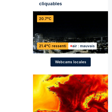
cliquables
20.7°C
21.4°C ressenti
air : mauvais
Webcams locales