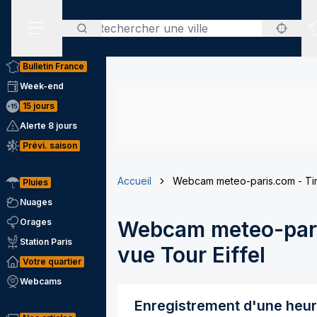
Rechercher
Menu secondaire
Bulletin France
Week-end
15 jours
Alerte 8 jours
Prévi. saison
Accueil
Webcam meteo-paris.com - Tim
Pluies
Nuages
Orages
Webcam meteo-pari
Station Paris
vue Tour Eiffel
Votre quartier
Webcams
Enregistrement d'une heu