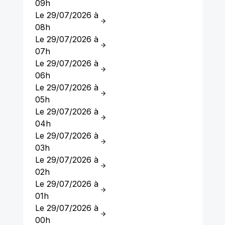
09h
Le 29/07/2026 à
08h
Le 29/07/2026 à
07h
Le 29/07/2026 à
06h
Le 29/07/2026 à
05h
Le 29/07/2026 à
04h
Le 29/07/2026 à
03h
Le 29/07/2026 à
02h
Le 29/07/2026 à
01h
Le 29/07/2026 à
00h