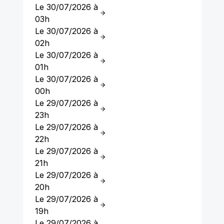
Le 30/07/2026 à
03h
Le 30/07/2026 à
02h
Le 30/07/2026 à
01h
Le 30/07/2026 à
00h
Le 29/07/2026 à
23h
Le 29/07/2026 à
22h
Le 29/07/2026 à
21h
Le 29/07/2026 à
20h
Le 29/07/2026 à
19h
Le 29/07/2026 à