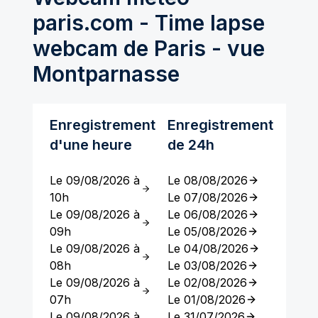
paris.com - Time lapse
webcam de Paris - vue
Montparnasse
Enregistrement
Enregistrement
d'une heure
de 24h
Le 09/08/2026 à
Le 08/08/2026
10h
Le 07/08/2026
Le 09/08/2026 à
Le 06/08/2026
09h
Le 05/08/2026
Le 09/08/2026 à
Le 04/08/2026
08h
Le 03/08/2026
Le 09/08/2026 à
Le 02/08/2026
07h
Le 01/08/2026
Le 09/08/2026 à
Le 31/07/2026