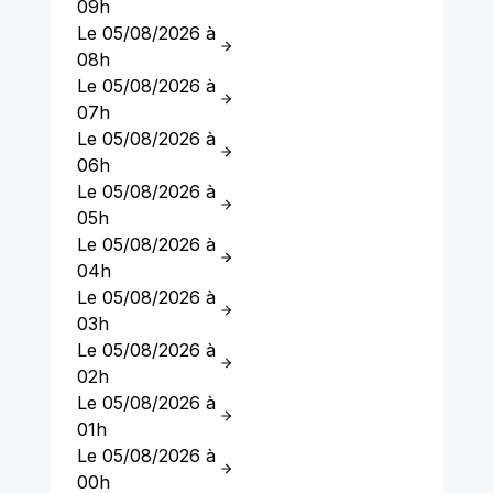
09h
Le 05/08/2026 à
08h
Le 05/08/2026 à
07h
Le 05/08/2026 à
06h
Le 05/08/2026 à
05h
Le 05/08/2026 à
04h
Le 05/08/2026 à
03h
Le 05/08/2026 à
02h
Le 05/08/2026 à
01h
Le 05/08/2026 à
00h