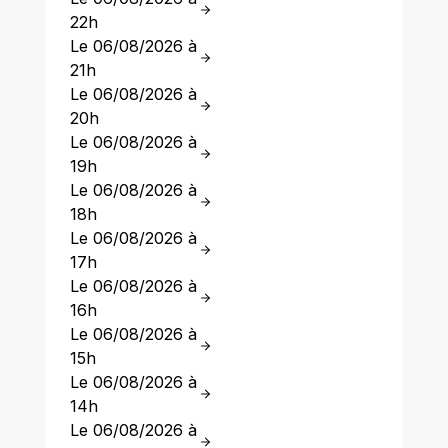
22h
Le 06/08/2026 à
21h
Le 06/08/2026 à
20h
Le 06/08/2026 à
19h
Le 06/08/2026 à
18h
Le 06/08/2026 à
17h
Le 06/08/2026 à
16h
Le 06/08/2026 à
15h
Le 06/08/2026 à
14h
Le 06/08/2026 à