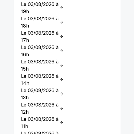
Le 03/08/2026 à
19h
Le 03/08/2026 à
18h
Le 03/08/2026 à
17h
Le 03/08/2026 à
16h
Le 03/08/2026 à
15h
Le 03/08/2026 à
14h
Le 03/08/2026 à
13h
Le 03/08/2026 à
12h
Le 03/08/2026 à
11h
Le 03/08/2026 à