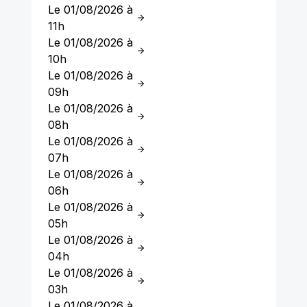
Le 01/08/2026 à
11h
Le 01/08/2026 à
10h
Le 01/08/2026 à
09h
Le 01/08/2026 à
08h
Le 01/08/2026 à
07h
Le 01/08/2026 à
06h
Le 01/08/2026 à
05h
Le 01/08/2026 à
04h
Le 01/08/2026 à
03h
Le 01/08/2026 à