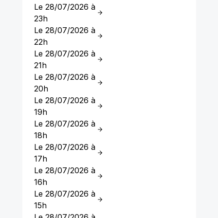
Le 28/07/2026 à
23h
Le 28/07/2026 à
22h
Le 28/07/2026 à
21h
Le 28/07/2026 à
20h
Le 28/07/2026 à
19h
Le 28/07/2026 à
18h
Le 28/07/2026 à
17h
Le 28/07/2026 à
16h
Le 28/07/2026 à
15h
Le 28/07/2026 à