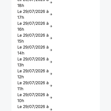
18h
Le 29/07/2026 à
17h
Le 29/07/2026 à
16h
Le 29/07/2026 à
15h
Le 29/07/2026 à
14h
Le 29/07/2026 à
13h
Le 29/07/2026 à
12h
Le 29/07/2026 à
11h
Le 29/07/2026 à
10h
Le 29/07/2026 à