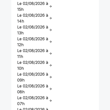
Le 02/08/2026 à
15h
Le 02/08/2026 à
14h
Le 02/08/2026 à
13h
Le 02/08/2026 à
12h
Le 02/08/2026 à
11h
Le 02/08/2026 à
10h
Le 02/08/2026 à
09h
Le 02/08/2026 à
08h
Le 02/08/2026 à
07h
Le 02/08/2026 à