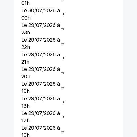
01h
Le 30/07/2026 à
00h
Le 29/07/2026 à
23h
Le 29/07/2026 à
22h
Le 29/07/2026 à
21h
Le 29/07/2026 à
20h
Le 29/07/2026 à
19h
Le 29/07/2026 à
18h
Le 29/07/2026 à
17h
Le 29/07/2026 à
16h