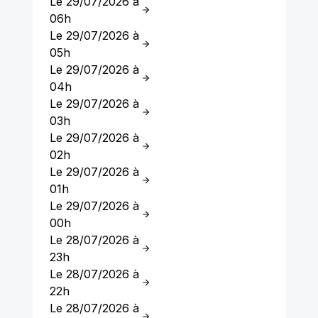
Le 29/07/2026 à
06h
Le 29/07/2026 à
05h
Le 29/07/2026 à
04h
Le 29/07/2026 à
03h
Le 29/07/2026 à
02h
Le 29/07/2026 à
01h
Le 29/07/2026 à
00h
Le 28/07/2026 à
23h
Le 28/07/2026 à
22h
Le 28/07/2026 à