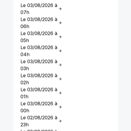
Le 03/08/2026 à
07h
Le 03/08/2026 à
06h
Le 03/08/2026 à
05h
Le 03/08/2026 à
04h
Le 03/08/2026 à
03h
Le 03/08/2026 à
02h
Le 03/08/2026 à
01h
Le 03/08/2026 à
00h
Le 02/08/2026 à
23h