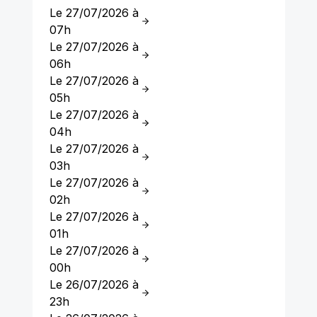
Le 27/07/2026 à
07h
Le 27/07/2026 à
06h
Le 27/07/2026 à
05h
Le 27/07/2026 à
04h
Le 27/07/2026 à
03h
Le 27/07/2026 à
02h
Le 27/07/2026 à
01h
Le 27/07/2026 à
00h
Le 26/07/2026 à
23h