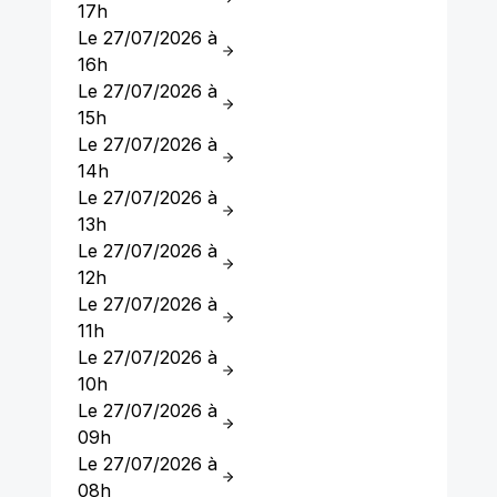
17h
Le 27/07/2026 à
16h
Le 27/07/2026 à
15h
Le 27/07/2026 à
14h
Le 27/07/2026 à
13h
Le 27/07/2026 à
12h
Le 27/07/2026 à
11h
Le 27/07/2026 à
10h
Le 27/07/2026 à
09h
Le 27/07/2026 à
08h