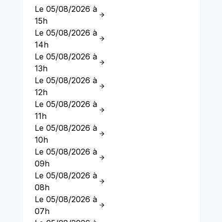
Le 05/08/2026 à
15h
Le 05/08/2026 à
14h
Le 05/08/2026 à
13h
Le 05/08/2026 à
12h
Le 05/08/2026 à
11h
Le 05/08/2026 à
10h
Le 05/08/2026 à
09h
Le 05/08/2026 à
08h
Le 05/08/2026 à
07h