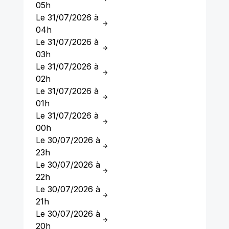
05h
Le 31/07/2026 à
04h
Le 31/07/2026 à
03h
Le 31/07/2026 à
02h
Le 31/07/2026 à
01h
Le 31/07/2026 à
00h
Le 30/07/2026 à
23h
Le 30/07/2026 à
22h
Le 30/07/2026 à
21h
Le 30/07/2026 à
20h