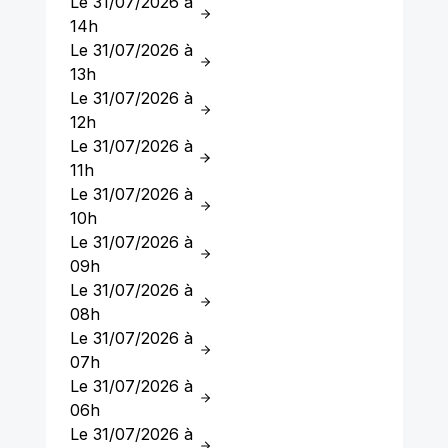
Le 31/07/2026 à
14h
Le 31/07/2026 à
13h
Le 31/07/2026 à
12h
Le 31/07/2026 à
11h
Le 31/07/2026 à
10h
Le 31/07/2026 à
09h
Le 31/07/2026 à
08h
Le 31/07/2026 à
07h
Le 31/07/2026 à
06h
Le 31/07/2026 à