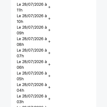
Le 28/07/2026 à
11h
Le 28/07/2026 à
10h
Le 28/07/2026 à
09h
Le 28/07/2026 à
08h
Le 28/07/2026 à
07h
Le 28/07/2026 à
06h
Le 28/07/2026 à
05h
Le 28/07/2026 à
04h
Le 28/07/2026 à
03h