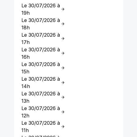
Le 30/07/2026 à
19h
Le 30/07/2026 à
18h
Le 30/07/2026 à
17h
Le 30/07/2026 à
16h
Le 30/07/2026 à
15h
Le 30/07/2026 à
14h
Le 30/07/2026 à
13h
Le 30/07/2026 à
12h
Le 30/07/2026 à
11h