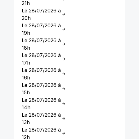
21h
Le 28/07/2026 à
20h
Le 28/07/2026 à
19h
Le 28/07/2026 à
18h
Le 28/07/2026 à
17h
Le 28/07/2026 à
16h
Le 28/07/2026 à
15h
Le 28/07/2026 à
14h
Le 28/07/2026 à
13h
Le 28/07/2026 à
12h