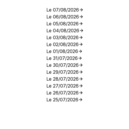
Le 07/08/2026
Le 06/08/2026
Le 05/08/2026
Le 04/08/2026
Le 03/08/2026
Le 02/08/2026
Le 01/08/2026
Le 31/07/2026
Le 30/07/2026
Le 29/07/2026
Le 28/07/2026
Le 27/07/2026
Le 26/07/2026
Le 25/07/2026