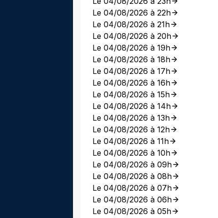
Le 04/08/2026 à 23h
Le 04/08/2026 à 22h
Le 04/08/2026 à 21h
Le 04/08/2026 à 20h
Le 04/08/2026 à 19h
Le 04/08/2026 à 18h
Le 04/08/2026 à 17h
Le 04/08/2026 à 16h
Le 04/08/2026 à 15h
Le 04/08/2026 à 14h
Le 04/08/2026 à 13h
Le 04/08/2026 à 12h
Le 04/08/2026 à 11h
Le 04/08/2026 à 10h
Le 04/08/2026 à 09h
Le 04/08/2026 à 08h
Le 04/08/2026 à 07h
Le 04/08/2026 à 06h
Le 04/08/2026 à 05h