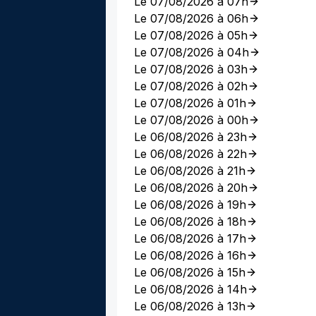
Le 07/08/2026 à 07h
Le 07/08/2026 à 06h
Le 07/08/2026 à 05h
Le 07/08/2026 à 04h
Le 07/08/2026 à 03h
Le 07/08/2026 à 02h
Le 07/08/2026 à 01h
Le 07/08/2026 à 00h
Le 06/08/2026 à 23h
Le 06/08/2026 à 22h
Le 06/08/2026 à 21h
Le 06/08/2026 à 20h
Le 06/08/2026 à 19h
Le 06/08/2026 à 18h
Le 06/08/2026 à 17h
Le 06/08/2026 à 16h
Le 06/08/2026 à 15h
Le 06/08/2026 à 14h
Le 06/08/2026 à 13h