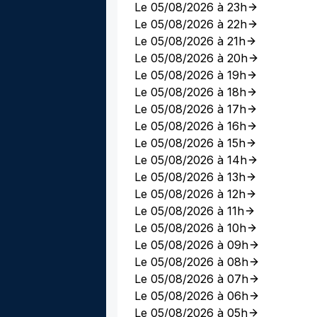
Le 05/08/2026 à 23h
Le 05/08/2026 à 22h
Le 05/08/2026 à 21h
Le 05/08/2026 à 20h
Le 05/08/2026 à 19h
Le 05/08/2026 à 18h
Le 05/08/2026 à 17h
Le 05/08/2026 à 16h
Le 05/08/2026 à 15h
Le 05/08/2026 à 14h
Le 05/08/2026 à 13h
Le 05/08/2026 à 12h
Le 05/08/2026 à 11h
Le 05/08/2026 à 10h
Le 05/08/2026 à 09h
Le 05/08/2026 à 08h
Le 05/08/2026 à 07h
Le 05/08/2026 à 06h
Le 05/08/2026 à 05h