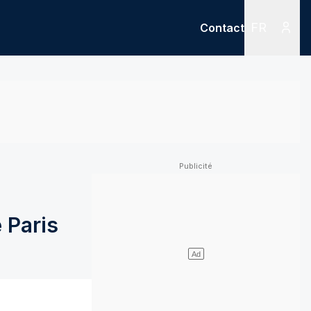
FR
Contact
Menu
Menu des
 Paris