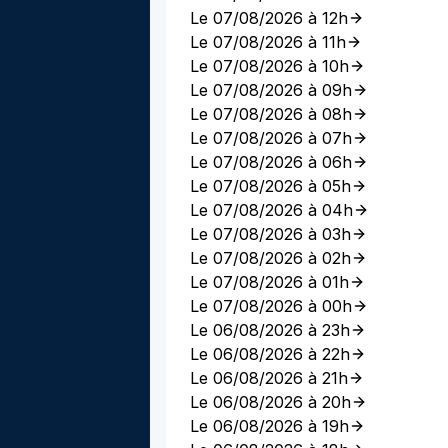
Le 07/08/2026 à 12h
Le 07/08/2026 à 11h
Le 07/08/2026 à 10h
Le 07/08/2026 à 09h
Le 07/08/2026 à 08h
Le 07/08/2026 à 07h
Le 07/08/2026 à 06h
Le 07/08/2026 à 05h
Le 07/08/2026 à 04h
Le 07/08/2026 à 03h
Le 07/08/2026 à 02h
Le 07/08/2026 à 01h
Le 07/08/2026 à 00h
Le 06/08/2026 à 23h
Le 06/08/2026 à 22h
Le 06/08/2026 à 21h
Le 06/08/2026 à 20h
Le 06/08/2026 à 19h