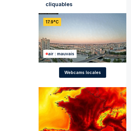
cliquables
17.9°C
air : mauvais
Webcams locales