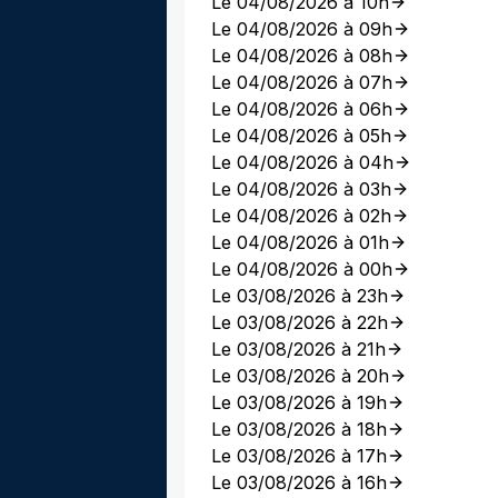
Le 04/08/2026 à 10h
Le 04/08/2026 à 09h
Le 04/08/2026 à 08h
Le 04/08/2026 à 07h
Le 04/08/2026 à 06h
Le 04/08/2026 à 05h
Le 04/08/2026 à 04h
Le 04/08/2026 à 03h
Le 04/08/2026 à 02h
Le 04/08/2026 à 01h
Le 04/08/2026 à 00h
Le 03/08/2026 à 23h
Le 03/08/2026 à 22h
Le 03/08/2026 à 21h
Le 03/08/2026 à 20h
Le 03/08/2026 à 19h
Le 03/08/2026 à 18h
Le 03/08/2026 à 17h
Le 03/08/2026 à 16h