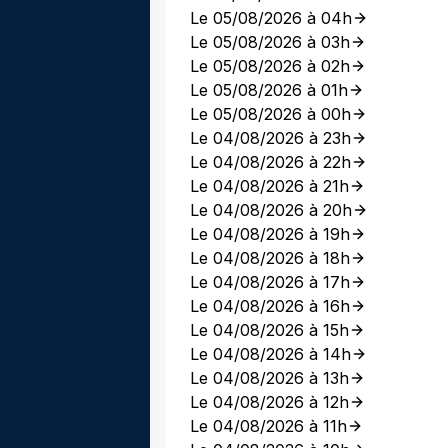
Le 05/08/2026 à 04h
Le 05/08/2026 à 03h
Le 05/08/2026 à 02h
Le 05/08/2026 à 01h
Le 05/08/2026 à 00h
Le 04/08/2026 à 23h
Le 04/08/2026 à 22h
Le 04/08/2026 à 21h
Le 04/08/2026 à 20h
Le 04/08/2026 à 19h
Le 04/08/2026 à 18h
Le 04/08/2026 à 17h
Le 04/08/2026 à 16h
Le 04/08/2026 à 15h
Le 04/08/2026 à 14h
Le 04/08/2026 à 13h
Le 04/08/2026 à 12h
Le 04/08/2026 à 11h