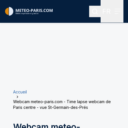
FR
Rechercher
Menu
Menu des
Accueil
Webcam meteo-paris.com - Time lapse webcam de
Paris centre - vue St-Germain-des-Prés
Webcam meteo-