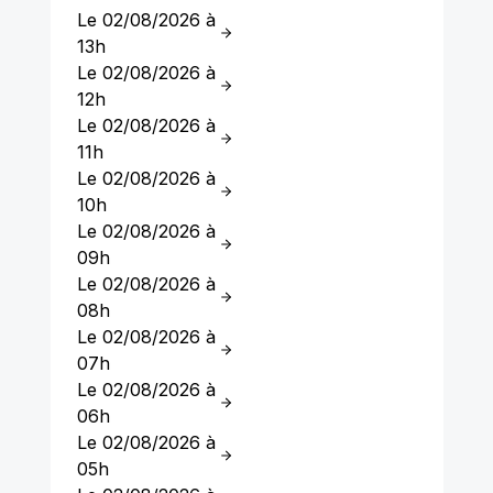
Le 02/08/2026 à
13h
Le 02/08/2026 à
12h
Le 02/08/2026 à
11h
Le 02/08/2026 à
10h
Le 02/08/2026 à
09h
Le 02/08/2026 à
08h
Le 02/08/2026 à
07h
Le 02/08/2026 à
06h
Le 02/08/2026 à
05h