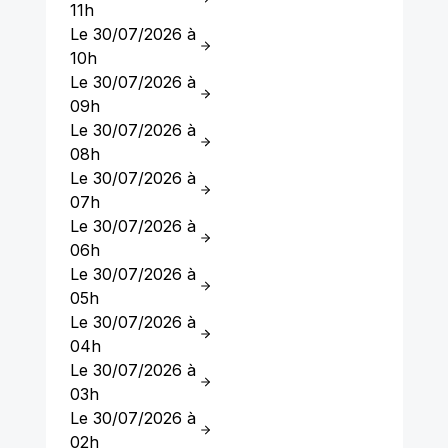
11h
Le 30/07/2026 à
10h
Le 30/07/2026 à
09h
Le 30/07/2026 à
08h
Le 30/07/2026 à
07h
Le 30/07/2026 à
06h
Le 30/07/2026 à
05h
Le 30/07/2026 à
04h
Le 30/07/2026 à
03h
Le 30/07/2026 à
02h