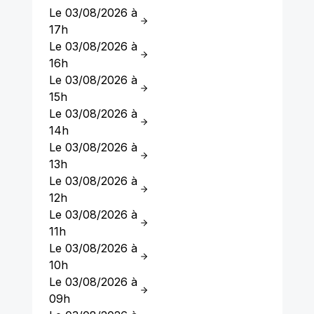
Le 03/08/2026 à
17h
Le 03/08/2026 à
16h
Le 03/08/2026 à
15h
Le 03/08/2026 à
14h
Le 03/08/2026 à
13h
Le 03/08/2026 à
12h
Le 03/08/2026 à
11h
Le 03/08/2026 à
10h
Le 03/08/2026 à
09h