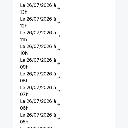
Le 26/07/2026 à
13h
Le 26/07/2026 à
12h
Le 26/07/2026 à
11h
Le 26/07/2026 à
10h
Le 26/07/2026 à
09h
Le 26/07/2026 à
08h
Le 26/07/2026 à
07h
Le 26/07/2026 à
06h
Le 26/07/2026 à
05h