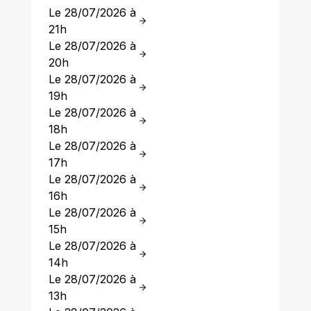
Le 28/07/2026 à
21h
Le 28/07/2026 à
20h
Le 28/07/2026 à
19h
Le 28/07/2026 à
18h
Le 28/07/2026 à
17h
Le 28/07/2026 à
16h
Le 28/07/2026 à
15h
Le 28/07/2026 à
14h
Le 28/07/2026 à
13h