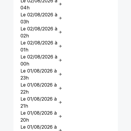
Le 02/08/2026 à
04h
Le 02/08/2026 à
03h
Le 02/08/2026 à
02h
Le 02/08/2026 à
01h
Le 02/08/2026 à
00h
Le 01/08/2026 à
23h
Le 01/08/2026 à
22h
Le 01/08/2026 à
21h
Le 01/08/2026 à
20h
Le 01/08/2026 à