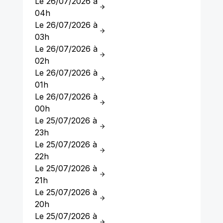
Le 26/07/2026 à
04h
Le 26/07/2026 à
03h
Le 26/07/2026 à
02h
Le 26/07/2026 à
01h
Le 26/07/2026 à
00h
Le 25/07/2026 à
23h
Le 25/07/2026 à
22h
Le 25/07/2026 à
21h
Le 25/07/2026 à
20h
Le 25/07/2026 à