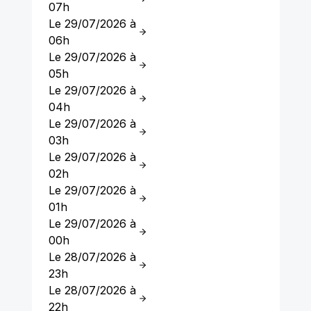
07h
Le 29/07/2026 à
06h
Le 29/07/2026 à
05h
Le 29/07/2026 à
04h
Le 29/07/2026 à
03h
Le 29/07/2026 à
02h
Le 29/07/2026 à
01h
Le 29/07/2026 à
00h
Le 28/07/2026 à
23h
Le 28/07/2026 à
22h