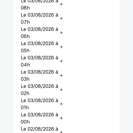
Le 03/08/2026 à
08h
Le 03/08/2026 à
07h
Le 03/08/2026 à
06h
Le 03/08/2026 à
05h
Le 03/08/2026 à
04h
Le 03/08/2026 à
03h
Le 03/08/2026 à
02h
Le 03/08/2026 à
01h
Le 03/08/2026 à
00h
Le 02/08/2026 à