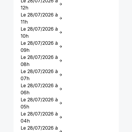
Le 28/07/2026 à
12h
Le 28/07/2026 à
11h
Le 28/07/2026 à
10h
Le 28/07/2026 à
09h
Le 28/07/2026 à
08h
Le 28/07/2026 à
07h
Le 28/07/2026 à
06h
Le 28/07/2026 à
05h
Le 28/07/2026 à
04h
Le 28/07/2026 à