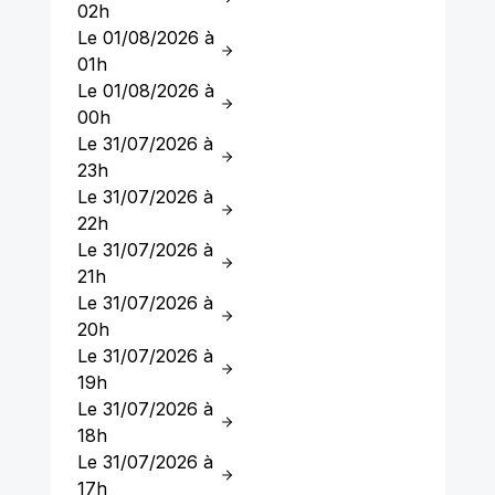
02h
Le 01/08/2026 à
01h
Le 01/08/2026 à
00h
Le 31/07/2026 à
23h
Le 31/07/2026 à
22h
Le 31/07/2026 à
21h
Le 31/07/2026 à
20h
Le 31/07/2026 à
19h
Le 31/07/2026 à
18h
Le 31/07/2026 à
17h