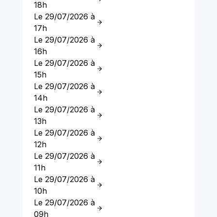
18h
Le 29/07/2026 à
17h
Le 29/07/2026 à
16h
Le 29/07/2026 à
15h
Le 29/07/2026 à
14h
Le 29/07/2026 à
13h
Le 29/07/2026 à
12h
Le 29/07/2026 à
11h
Le 29/07/2026 à
10h
Le 29/07/2026 à
09h