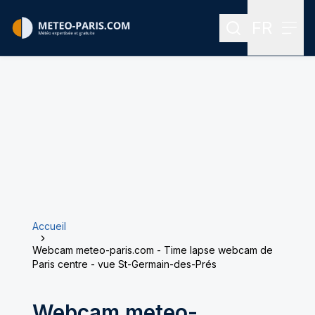
FR
Rechercher
Menu
Menu des
Accueil
Webcam meteo-paris.com - Time lapse webcam de
Paris centre - vue St-Germain-des-Prés
Webcam meteo-