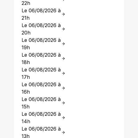
22h
Le 06/08/2026 à
21h
Le 06/08/2026 à
20h
Le 06/08/2026 à
19h
Le 06/08/2026 à
18h
Le 06/08/2026 à
17h
Le 06/08/2026 à
16h
Le 06/08/2026 à
15h
Le 06/08/2026 à
14h
Le 06/08/2026 à
13h