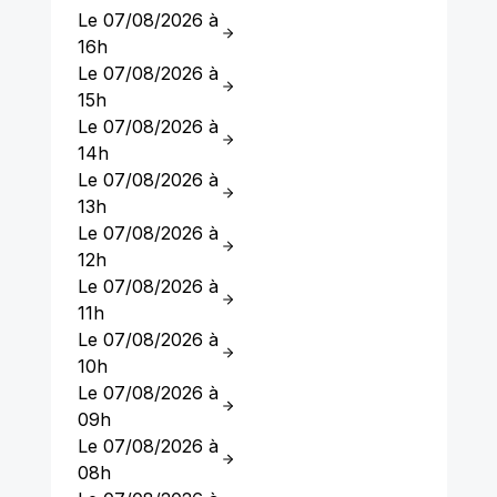
Le 07/08/2026 à
16h
Le 07/08/2026 à
15h
Le 07/08/2026 à
14h
Le 07/08/2026 à
13h
Le 07/08/2026 à
12h
Le 07/08/2026 à
11h
Le 07/08/2026 à
10h
Le 07/08/2026 à
09h
Le 07/08/2026 à
08h