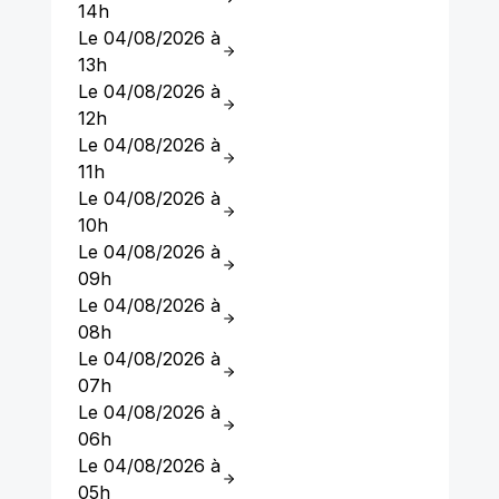
14h
Le 04/08/2026 à
13h
Le 04/08/2026 à
12h
Le 04/08/2026 à
11h
Le 04/08/2026 à
10h
Le 04/08/2026 à
09h
Le 04/08/2026 à
08h
Le 04/08/2026 à
07h
Le 04/08/2026 à
06h
Le 04/08/2026 à
05h