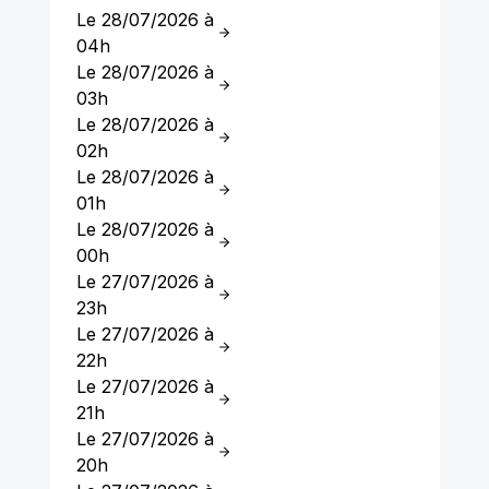
Le 28/07/2026 à
04h
Le 28/07/2026 à
03h
Le 28/07/2026 à
02h
Le 28/07/2026 à
01h
Le 28/07/2026 à
00h
Le 27/07/2026 à
23h
Le 27/07/2026 à
22h
Le 27/07/2026 à
21h
Le 27/07/2026 à
20h