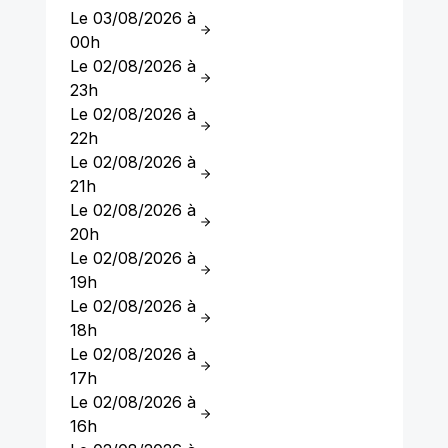
Le 03/08/2026 à
00h
Le 02/08/2026 à
23h
Le 02/08/2026 à
22h
Le 02/08/2026 à
21h
Le 02/08/2026 à
20h
Le 02/08/2026 à
19h
Le 02/08/2026 à
18h
Le 02/08/2026 à
17h
Le 02/08/2026 à
16h