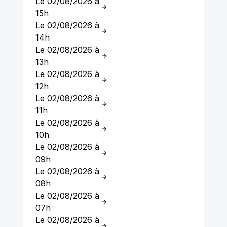
Le 02/08/2026 à
15h
Le 02/08/2026 à
14h
Le 02/08/2026 à
13h
Le 02/08/2026 à
12h
Le 02/08/2026 à
11h
Le 02/08/2026 à
10h
Le 02/08/2026 à
09h
Le 02/08/2026 à
08h
Le 02/08/2026 à
07h
Le 02/08/2026 à