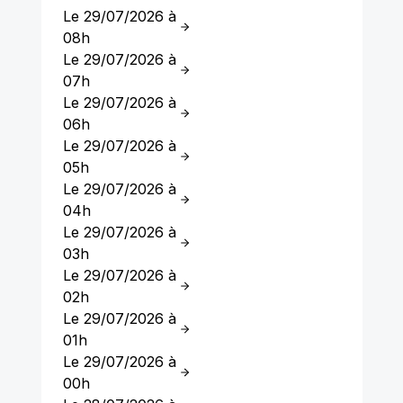
Le 29/07/2026 à
08h
Le 29/07/2026 à
07h
Le 29/07/2026 à
06h
Le 29/07/2026 à
05h
Le 29/07/2026 à
04h
Le 29/07/2026 à
03h
Le 29/07/2026 à
02h
Le 29/07/2026 à
01h
Le 29/07/2026 à
00h