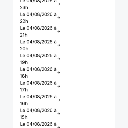
Le 04/08/2026 à
23h
Le 04/08/2026 à
22h
Le 04/08/2026 à
21h
Le 04/08/2026 à
20h
Le 04/08/2026 à
19h
Le 04/08/2026 à
18h
Le 04/08/2026 à
17h
Le 04/08/2026 à
16h
Le 04/08/2026 à
15h
Le 04/08/2026 à