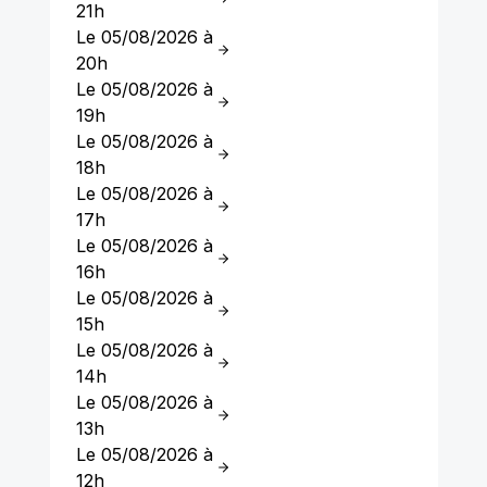
21h
Le 05/08/2026 à
20h
Le 05/08/2026 à
19h
Le 05/08/2026 à
18h
Le 05/08/2026 à
17h
Le 05/08/2026 à
16h
Le 05/08/2026 à
15h
Le 05/08/2026 à
14h
Le 05/08/2026 à
13h
Le 05/08/2026 à
12h