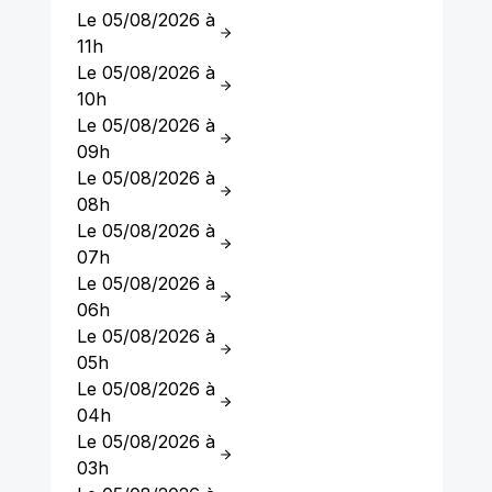
Le 05/08/2026 à
11h
Le 05/08/2026 à
10h
Le 05/08/2026 à
09h
Le 05/08/2026 à
08h
Le 05/08/2026 à
07h
Le 05/08/2026 à
06h
Le 05/08/2026 à
05h
Le 05/08/2026 à
04h
Le 05/08/2026 à
03h