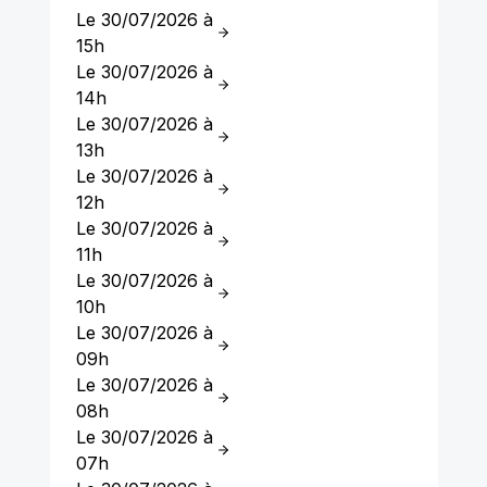
Le 30/07/2026 à
15h
Le 30/07/2026 à
14h
Le 30/07/2026 à
13h
Le 30/07/2026 à
12h
Le 30/07/2026 à
11h
Le 30/07/2026 à
10h
Le 30/07/2026 à
09h
Le 30/07/2026 à
08h
Le 30/07/2026 à
07h