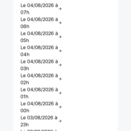
Le 04/08/2026 à
07h
Le 04/08/2026 à
06h
Le 04/08/2026 à
05h
Le 04/08/2026 à
04h
Le 04/08/2026 à
03h
Le 04/08/2026 à
02h
Le 04/08/2026 à
01h
Le 04/08/2026 à
00h
Le 03/08/2026 à
23h