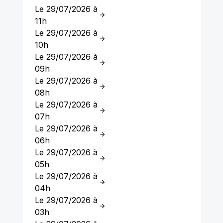
Le 29/07/2026 à
11h
Le 29/07/2026 à
10h
Le 29/07/2026 à
09h
Le 29/07/2026 à
08h
Le 29/07/2026 à
07h
Le 29/07/2026 à
06h
Le 29/07/2026 à
05h
Le 29/07/2026 à
04h
Le 29/07/2026 à
03h