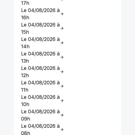
17h
Le 04/08/2026 à
16h
Le 04/08/2026 à
15h
Le 04/08/2026 à
14h
Le 04/08/2026 à
13h
Le 04/08/2026 à
12h
Le 04/08/2026 à
11h
Le 04/08/2026 à
10h
Le 04/08/2026 à
09h
Le 04/08/2026 à
08h