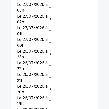
Le 27/07/2026 à
03h
Le 27/07/2026 à
02h
Le 27/07/2026 à
01h
Le 27/07/2026 à
00h
Le 26/07/2026 à
23h
Le 26/07/2026 à
22h
Le 26/07/2026 à
21h
Le 26/07/2026 à
20h
Le 26/07/2026 à
19h