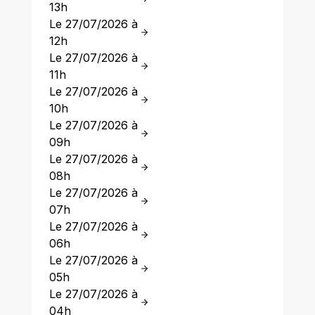
13h
Le 27/07/2026 à
12h
Le 27/07/2026 à
11h
Le 27/07/2026 à
10h
Le 27/07/2026 à
09h
Le 27/07/2026 à
08h
Le 27/07/2026 à
07h
Le 27/07/2026 à
06h
Le 27/07/2026 à
05h
Le 27/07/2026 à
04h