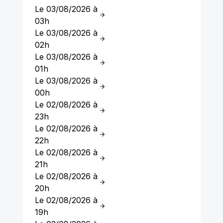
Le 03/08/2026 à
03h
Le 03/08/2026 à
02h
Le 03/08/2026 à
01h
Le 03/08/2026 à
00h
Le 02/08/2026 à
23h
Le 02/08/2026 à
22h
Le 02/08/2026 à
21h
Le 02/08/2026 à
20h
Le 02/08/2026 à
19h