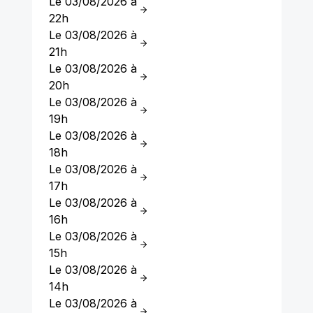
Le 03/08/2026 à
22h
Le 03/08/2026 à
21h
Le 03/08/2026 à
20h
Le 03/08/2026 à
19h
Le 03/08/2026 à
18h
Le 03/08/2026 à
17h
Le 03/08/2026 à
16h
Le 03/08/2026 à
15h
Le 03/08/2026 à
14h
Le 03/08/2026 à