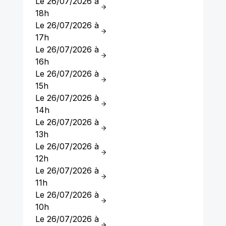
Le 26/07/2026 à
18h
Le 26/07/2026 à
17h
Le 26/07/2026 à
16h
Le 26/07/2026 à
15h
Le 26/07/2026 à
14h
Le 26/07/2026 à
13h
Le 26/07/2026 à
12h
Le 26/07/2026 à
11h
Le 26/07/2026 à
10h
Le 26/07/2026 à