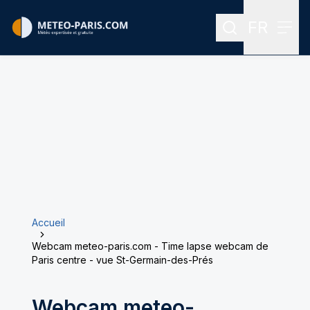
FR
Rechercher
Menu
Menu des
Accueil
Webcam meteo-paris.com - Time lapse webcam de
Paris centre - vue St-Germain-des-Prés
Webcam meteo-