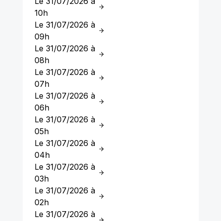
Le 31/07/2026 à
10h
Le 31/07/2026 à
09h
Le 31/07/2026 à
08h
Le 31/07/2026 à
07h
Le 31/07/2026 à
06h
Le 31/07/2026 à
05h
Le 31/07/2026 à
04h
Le 31/07/2026 à
03h
Le 31/07/2026 à
02h
Le 31/07/2026 à