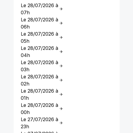
Le 28/07/2026 à
07h
Le 28/07/2026 à
06h
Le 28/07/2026 à
05h
Le 28/07/2026 à
04h
Le 28/07/2026 à
03h
Le 28/07/2026 à
02h
Le 28/07/2026 à
01h
Le 28/07/2026 à
00h
Le 27/07/2026 à
23h